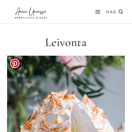
Siirry
sisältöön
HAE
Leivonta