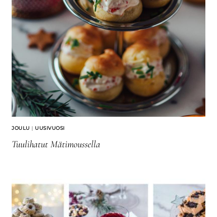
JOULU
|
UUSIVUOSI
Tuulihatut Mätimoussella