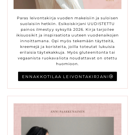
Paras leivontakirja vuoden makeisiin ja suloisen
suolaisiin hetkiin. Esikoiskirjani UUDISTETTU
painos ilmestyy syksyllä 2026. Kirja tarjoilee
ikisuosikit ja inspiraatiota uuteen vuodenaikojen
innoittamana. Opi myös tekemään täytteitä,
kreemejä ja koristeita, joilla toteutat lukuisia
erilaisia täytekakkuja. Myös gluteenitonta tai
vegaanista ruokavaliota noudattavat on otettu
huomioon.
ENNAKKOTILAA LEIVONTAKIRJANI