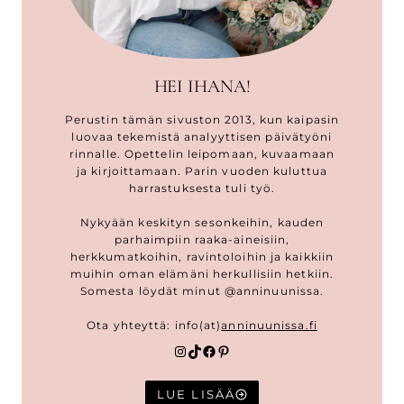
HEI IHANA!
Perustin tämän sivuston 2013, kun kaipasin
luovaa tekemistä analyyttisen päivätyöni
rinnalle. Opettelin leipomaan, kuvaamaan
ja kirjoittamaan. Parin vuoden kuluttua
harrastuksesta tuli työ.
Nykyään keskityn sesonkeihin, kauden
parhaimpiin raaka-aineisiin,
herkkumatkoihin, ravintoloihin ja kaikkiin
muihin oman elämäni herkullisiin hetkiin.
Somesta löydät minut @anninuunissa.
Ota yhteyttä: info(at)
anninuunissa.fi
Instagram
TikTok
Facebook
Pinterest
LUE LISÄÄ