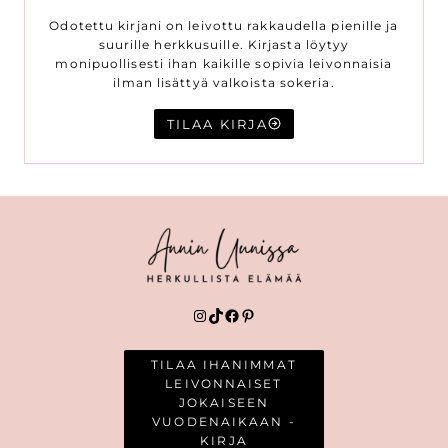
Odotettu kirjani on leivottu rakkaudella pienille ja
suurille herkkusuille. Kirjasta löytyy
monipuollisesti ihan kaikille sopivia leivonnaisia
ilman lisättyä valkoista sokeria.
TILAA KIRJA
Instagram
TikTok
Facebook
Pinterest
TILAA IHANIMMAT
LEIVONNAISET
JOKAISEEN
VUODENAIKAAN -
KIRJA