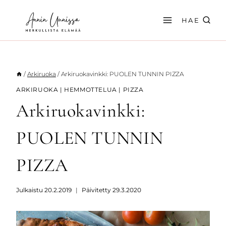
Siirry
sisältöön
HAE
/
Arkiruoka
/
Arkiruokavinkki: PUOLEN TUNNIN PIZZA
ARKIRUOKA
|
HEMMOTTELUA
|
PIZZA
Arkiruokavinkki:
PUOLEN TUNNIN
PIZZA
Julkaistu
20.2.2019
Päivitetty
29.3.2020