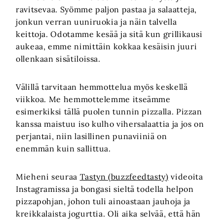
ravitsevaa. Syömme paljon pastaa ja salaatteja,
jonkun verran uuniruokia ja näin talvella
keittoja. Odotamme kesää ja sitä kun grillikausi
aukeaa, emme nimittäin kokkaa kesäisin juuri
ollenkaan sisätiloissa.
Välillä tarvitaan hemmottelua myös keskellä
viikkoa. Me hemmottelemme itseämme
esimerkiksi tällä puolen tunnin pizzalla. Pizzan
kanssa maistuu iso kulho vihersalaattia ja jos on
perjantai, niin lasillinen punaviiniä on
enemmän kuin sallittua.
Mieheni seuraa
Tastyn (buzzfeedtasty)
videoita
Instagramissa ja bongasi sieltä todella helpon
pizzapohjan, johon tuli ainoastaan jauhoja ja
kreikkalaista jogurttia. Oli aika selvää, että hän