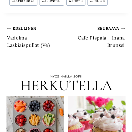
#
Arkiruoka
#
Leivonta
#
Pizza
#
Ruoka
Artikkelien
EDELLINEN
SEURAAVA
Vadelma-
Cafe Pispala – Ihana
selaus
Laskiaispullat (Ve)
Brunssi
MYÖS NÄILLÄ SOPII
HERKUTELLA