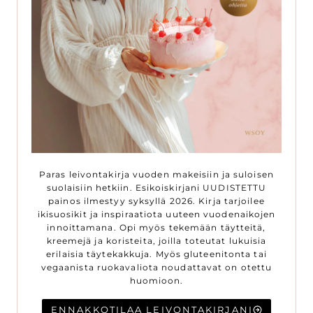
Paras leivontakirja vuoden makeisiin ja suloisen
suolaisiin hetkiin. Esikoiskirjani UUDISTETTU
painos ilmestyy syksyllä 2026. Kirja tarjoilee
ikisuosikit ja inspiraatiota uuteen vuodenaikojen
innoittamana. Opi myös tekemään täytteitä,
kreemejä ja koristeita, joilla toteutat lukuisia
erilaisia täytekakkuja. Myös gluteenitonta tai
vegaanista ruokavaliota noudattavat on otettu
huomioon.
ENNAKKOTILAA LEIVONTAKIRJANI