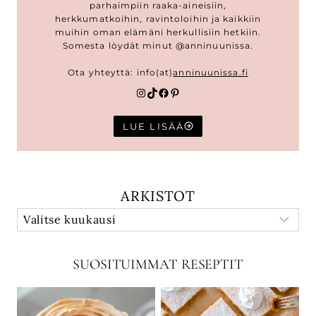
parhaimpiin raaka-aineisiin,
herkkumatkoihin, ravintoloihin ja kaikkiin
muihin oman elämäni herkullisiin hetkiin.
Somesta löydät minut @anninuunissa.
Ota yhteyttä: info(at)
anninuunissa.fi
Instagram
TikTok
Facebook
Pinterest
LUE LISÄÄ
ARKISTOT
SUOSITUIMMAT RESEPTIT