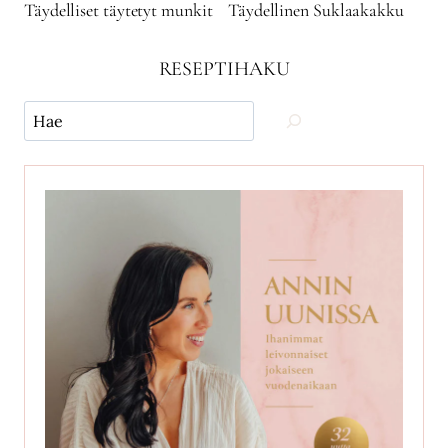
Täydelliset täytetyt munkit
Täydellinen Suklaakakku
RESEPTIHAKU
Käytä
hakua
ja
etsi
reseptejä