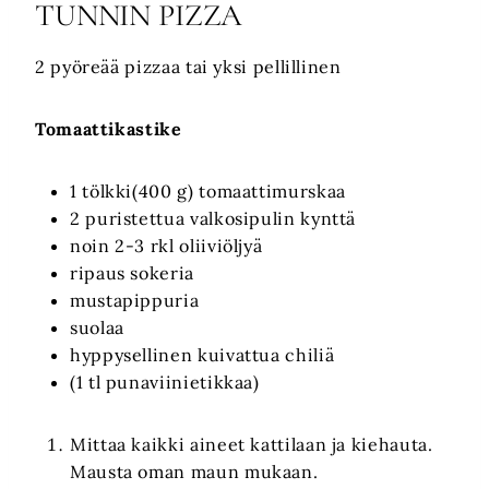
TUNNIN PIZZA
2 pyöreää pizzaa tai yksi pellillinen
Tomaattikastike
1 tölkki(400 g) tomaattimurskaa
2 puristettua valkosipulin kynttä
noin 2-3 rkl oliiviöljyä
ripaus sokeria
mustapippuria
suolaa
hyppysellinen kuivattua chiliä
(1 tl punaviinietikkaa)
Mittaa kaikki aineet kattilaan ja kiehauta.
Mausta oman maun mukaan.