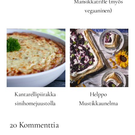
Mansikkatrifle (myös
vegaaninen)
Kantarellipiirakka
Helppo
sinihomejuustolla
Mustikkaunelma
20 Kommenttia