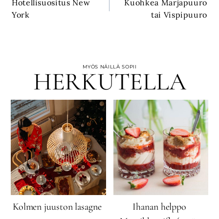
Hotellisuositus New
Kuohkea Marjapuuro
selaus
York
tai Vispipuuro
MYÖS NÄILLÄ SOPII
HERKUTELLA
Kolmen juuston lasagne
Ihanan helppo