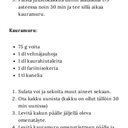
asteessa noin 30 min ja tee sillä aikaa
kauramuru.
Kauramuru:
75 g voita
1 dl vehnäjauhoja
1 dl kaurahiutaleita
1 dl fariinisokeria
1 tl kanelia
Sulata voi ja sekoita muut aineet sekaan.
Ota kakku uunista (kakku on ollut tällöin 30
min uunissa)
Levitä kakun päälle jäljellä oleva
omenatäyte.
Levitä kauramuru omenatäytteen päälle ja