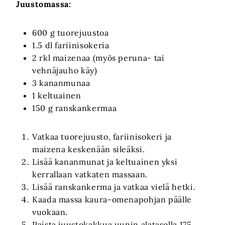
Juustomassa:
600 g tuorejuustoa
1.5 dl fariinisokeria
2 rkl maizenaa (myös peruna- tai
vehnäjauho käy)
3 kananmunaa
1 keltuainen
150 g ranskankermaa
Vatkaa tuorejuusto, fariinisokeri ja
maizena keskenään sileäksi.
Lisää kananmunat ja keltuainen yksi
kerrallaan vatkaten massaan.
Lisää ranskankerma ja vatkaa vielä hetki.
Kaada massa kaura-omenapohjan päälle
vuokaan.
Paista juustokakkua uunin alatasolla 175