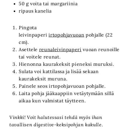
50 g voita tai margariinia
ripaus kanelia
Pingota
leivinpaperi
irtopohjavuoan
pohjalle (22
cm).
Asettele
reunaleivinpaperi
vuoan reunoille
tai voitele reunat.
Hienonna kaurakeksit pieneksi muruksi.
Sulata voi kattilassa ja lisää sekaan
kaurakeksit muruna.
Painele seos irtopohjavuoan pohjalle.
Laita pohja jääkaappiin vetäytymään sillä
aikaa kun valmistat täytteen.
Vinkki! Voit halutessasi tehdä myös ihan
tavallisen digestive-keksipohjan kakulle.