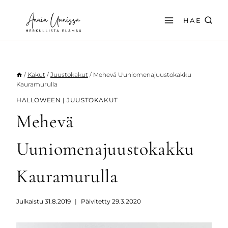
Siirry
sisältöön
HAE
/
Kakut
/
Juustokakut
/
Mehevä Uuniomenajuustokakku
Kauramurulla
HALLOWEEN
|
JUUSTOKAKUT
Mehevä
Uuniomenajuustokakku
Kauramurulla
Julkaistu
31.8.2019
Päivitetty
29.3.2020