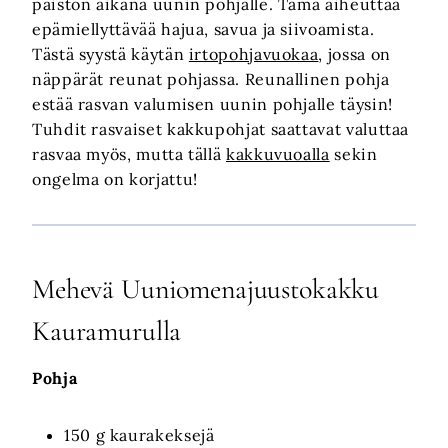
paiston aikana uunin pohjalle. Tämä aiheuttaa
epämiellyttävää hajua, savua ja siivoamista.
Tästä syystä käytän
irtopohjavuokaa
, jossa on
näppärät reunat pohjassa. Reunallinen pohja
estää rasvan valumisen uunin pohjalle täysin!
Tuhdit rasvaiset kakkupohjat saattavat valuttaa
rasvaa myös, mutta tällä
kakkuvuoalla
sekin
ongelma on korjattu!
Mehevä Uuniomenajuustokakku
Kauramurulla
Pohja
150 g kaurakeksejä