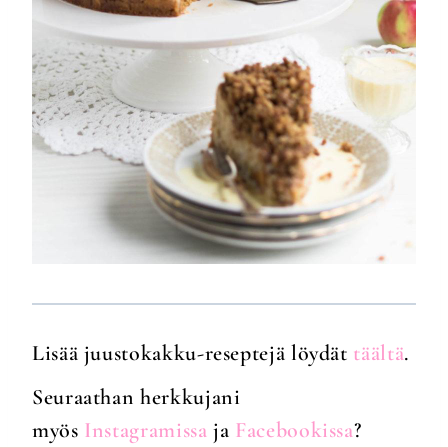
Lisää juustokakku-reseptejä löydät
täältä
.
Seuraathan herkkujani
myös
Instagramissa
ja
Facebookissa
?