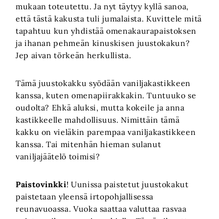
mukaan toteutettu. Ja nyt täytyy kyllä sanoa,
että tästä kakusta tuli jumalaista. Kuvittele mitä
tapahtuu kun yhdistää omenakaurapaistoksen
ja ihanan pehmeän kinuskisen juustokakun?
Jep aivan törkeän herkullista.
Tämä juustokakku syödään vaniljakastikkeen
kanssa, kuten omenapiirakkakin. Tuntuuko se
oudolta? Ehkä aluksi, mutta kokeile ja anna
kastikkeelle mahdollisuus. Nimittäin tämä
kakku on vieläkin parempaa vaniljakastikkeen
kanssa. Tai mitenhän hieman sulanut
vaniljajäätelö toimisi?
Paistovinkki
! Uunissa paistetut juustokakut
paistetaan yleensä irtopohjallisessa
reunavuoassa. Vuoka saattaa valuttaa rasvaa