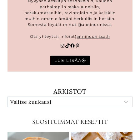
Nykyään keskityn sesonkeihin, kauden
parhaimpiin raaka-aineisiin,
herkkumatkoihin, ravintoloihin ja kaikkiin
muihin oman elämäni herkullisiin hetkiin.
Somesta löydät minut @anninuunissa.
Ota yhteyttä: info(at)
anninuunissa.fi
Instagram
TikTok
Facebook
Pinterest
LUE LISÄÄ
ARKISTOT
SUOSITUIMMAT RESEPTIT