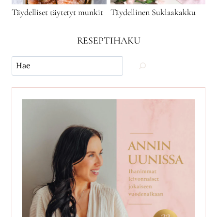
Täydelliset täytetyt munkit
Täydellinen Suklaakakku
RESEPTIHAKU
Käytä
hakua
ja
etsi
reseptejä