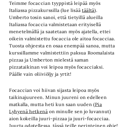
Teimme focaccian tyyppistä leipää myös
Italiassa pizzakurssilla (lue lisää
täältä
).
Umberto tosin sanoi, että tietyillä alueilla
Italiassa focaccia valmistetaan erityisellä
menetelmällä ja saatetaan myös ajatella, ettei
oikein valmistettu focaccia ole aitoa focacciaa.
Tuosta ohjeesta en osaa enempää sanoa, mutta
kurssillamme valmistettiin paksua Roomalaista
pizzaa ja Umberton mielestä saman
pizzataikinan voi leipoa myös focacciaksi.
Päälle vain oliiviöljy ja yrtit!
Focaccian voi hiivan sijasta leipoa myös
taikinajuureen. Minun juureni on edelleen
matkalla, mutta heti kun saan uuden (
Pia
Lyhyenä hetkenä
on minulle sen jo luvannut)
aion kokeilla juuri-pizzaa ja juuri-focacciaa.
Juurta odotellessa, tässä teille perinteinen ohje!