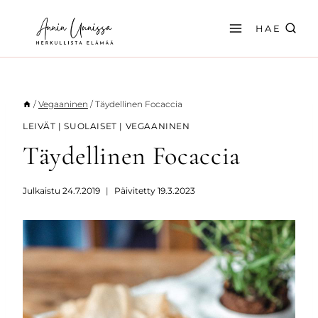
Siirry
sisältöön
HAE
/
Vegaaninen
/
Täydellinen Focaccia
LEIVÄT
|
SUOLAISET
|
VEGAANINEN
Täydellinen Focaccia
Julkaistu
24.7.2019
Päivitetty
19.3.2023