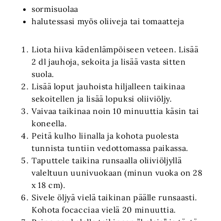
sormisuolaa
halutessasi myös oliiveja tai tomaatteja
Liota hiiva kädenlämpöiseen veteen. Lisää
2 dl jauhoja, sekoita ja lisää vasta sitten
suola.
Lisää loput jauhoista hiljalleen taikinaa
sekoitellen ja lisää lopuksi oliiviöljy.
Vaivaa taikinaa noin 10 minuuttia käsin tai
koneella.
Peitä kulho liinalla ja kohota puolesta
tunnista tuntiin vedottomassa paikassa.
Taputtele taikina runsaalla oliiviöljyllä
valeltuun uunivuokaan (minun vuoka on 28
x 18 cm).
Sivele öljyä vielä taikinan päälle runsaasti.
Kohota focacciaa vielä 20 minuuttia.