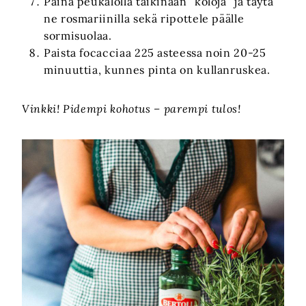
Paina peukalolla taikinaan ”koloja” ja täytä
ne rosmariinilla sekä ripottele päälle
sormisuolaa.
Paista focacciaa 225 asteessa noin 20-25
minuuttia, kunnes pinta on kullanruskea.
Vinkki! Pidempi kohotus – parempi tulos!