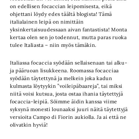
on edellisen focaccian leipomisesta, eikä
ohjettani löydy edes täältä blogista! Tämä
italialainen leipä on nimittäin
yksinkertaisuudessaan aivan fantastista! Monta
kertaa olen sen jo todennut, mutta paras ruoka
tulee Italiasta – niin myös tämäkin.
Italiassa focaccia syödään sellaisenaan tai alku-
ja pääruoan lisukkeena. Roomassa focacciaa
syödään täytettynä ja melkein joka kadun
kulmasta löytyykin ”voileipäbaareja”, tai miksi
niitä voisi kutsua, josta ostaa ihania täytettyjä
focaccia-leipiä. Söimme äidin kanssa viime
syksynä monesti lounaaksi juuri näitä täytettyjä
versioita Campo di Fiorin aukiolla. Ja ai että ne
olivatkin hyviä!