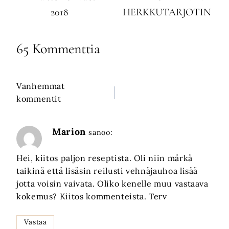
2018
HERKKUTARJOTIN
65 Kommenttia
Vanhemmat
Kommenttien
kommentit
selaus
Marion
sanoo:
Hei, kiitos paljon reseptista. Oli niin märkä
taikinä että lisäsin reilusti vehnäjauhoa lisää
jotta voisin vaivata. Oliko kenelle muu vastaava
kokemus? Kiitos kommenteista. Terv
Vastaa