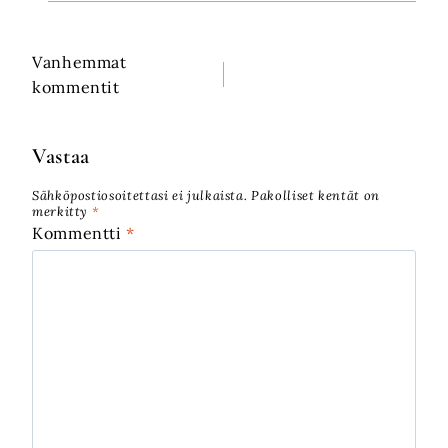
Vanhemmat
Kommenttien
kommentit
selaus
Vastaa
Sähköpostiosoitettasi ei julkaista.
Pakolliset kentät on
merkitty
*
Kommentti
*