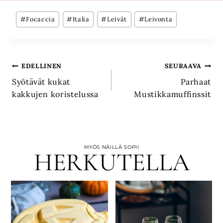
Avainsanat:
#
Focaccia
#
Italia
#
Leivät
#
Leivonta
Artikkelien
EDELLINEN
SEURAAVA
Syötävät kukat
Parhaat
selaus
kakkujen koristelussa
Mustikkamuffinssit
MYÖS NÄILLÄ SOPII
HERKUTELLA