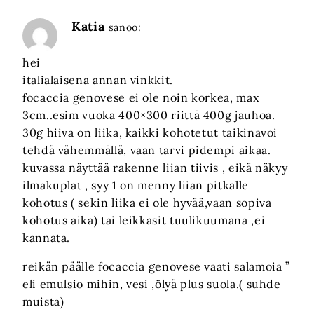
Katia
sanoo:
hei
italialaisena annan vinkkit.
focaccia genovese ei ole noin korkea, max
3cm..esim vuoka 400×300 riittä 400g jauhoa.
30g hiiva on liika, kaikki kohotetut taikinavoi
tehdä vähemmällä, vaan tarvi pidempi aikaa.
kuvassa näyttää rakenne liian tiivis , eikä näkyy
ilmakuplat , syy 1 on menny liian pitkalle
kohotus ( sekin liika ei ole hyvää,vaan sopiva
kohotus aika) tai leikkasit tuulikuumana ,ei
kannata.
reikän päälle focaccia genovese vaati salamoia ”
eli emulsio mihin, vesi ,ölyä plus suola.( suhde
muista)