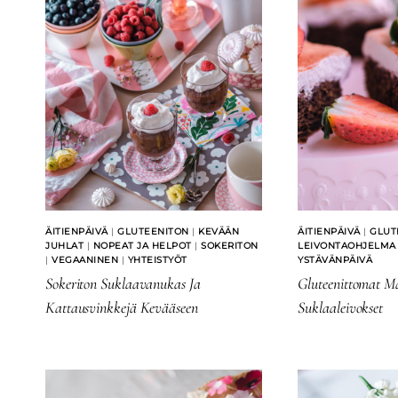
ÄITIENPÄIVÄ
|
GLUTEENITON
|
KEVÄÄN
ÄITIENPÄIVÄ
|
GLUT
JUHLAT
|
NOPEAT JA HELPOT
|
SOKERITON
LEIVONTAOHJELMA
|
VEGAANINEN
|
YHTEISTYÖT
YSTÄVÄNPÄIVÄ
Sokeriton Suklaavanukas Ja
Gluteenittomat M
Kattausvinkkejä Kevääseen
Suklaaleivokset