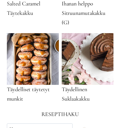
Salted Caramel
Ihanan helppo
Täytekakku
Sitruunamutakakku
(G)
Täydelliset täytetyt
Täydellinen
munkit
Suklaakakku
RESEPTIHAKU
Käytä