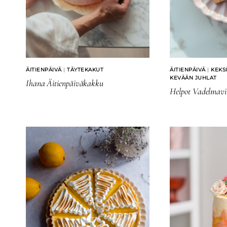
ÄITIENPÄIVÄ
|
TÄYTEKAKUT
ÄITIENPÄIVÄ
|
KEKS
KEVÄÄN JUHLAT
Ihana Äitienpäiväkakku
Helpot Vadelmavii