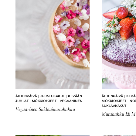
ÄITIENPÄIVÄ
|
JUUSTOKAKUT
|
KEVÄÄN
ÄITIENPÄIVÄ
|
KEVÄ
JUHLAT
|
MÖKKIOHJEET
|
VEGAANINEN
MÖKKIOHJEET
|
NO
SUKLAAKAKUT
Vegaaninen Suklaajuustokakku
Mutakakku Eli M