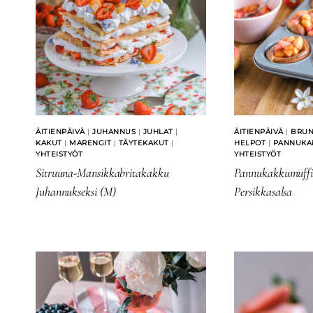
ÄITIENPÄIVÄ
|
JUHANNUS
|
JUHLAT
|
ÄITIENPÄIVÄ
|
BRUN
KAKUT
|
MARENGIT
|
TÄYTEKAKUT
|
HELPOT
|
PANNUKAK
YHTEISTYÖT
YHTEISTYÖT
Sitruuna-Mansikkabritakakku
Pannukakkumuffi
Juhannukseksi (M)
Persikkasalsa