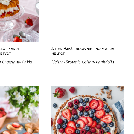
ELÖ
|
KAKUT
|
ÄITIENPÄIVÄ
|
BROWNIE
|
NOPEAT JA
ISTYÖT
HELPOT
ty Croissant-Kakku
Geisha-Brownie Geisha-Vaahdolla