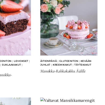
EENITON
|
LEIVOKSET
|
ÄITIENPÄIVÄ
|
GLUTEENITON
|
KEVÄÄN
|
SUKLAAKAKUT
|
JUHLAT
|
KREEMIKAKUT
|
TÄYTEKAKUT
Mansikka-Rahkakakku Äidille
ansikka-