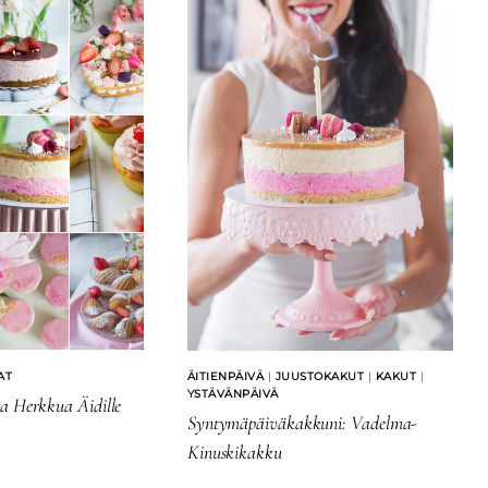
AT
ÄITIENPÄIVÄ
|
JUUSTOKAKUT
|
KAKUT
|
YSTÄVÄNPÄIVÄ
a Herkkua Äidille
Syntymäpäiväkakkuni: Vadelma-
Kinuskikakku