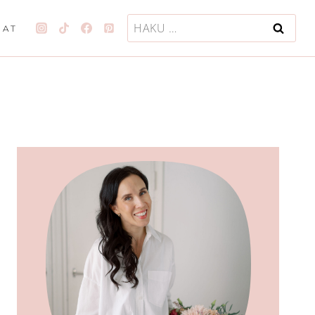
Haku:
JAT