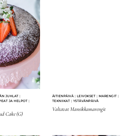
ÄN JUHLAT
|
ÄITIENPÄIVÄ
|
LEIVOKSET
|
MARENGIT
|
PEAT JA HELPOT
|
TEKNIIKAT
|
YSTÄVÄNPÄIVÄ
Valtavat Mansikkamarengit
ud Cake (G)