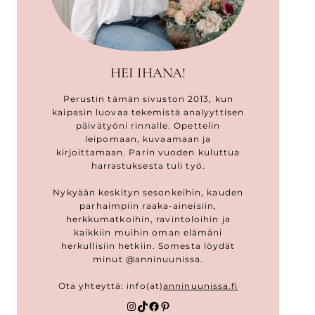
HEI IHANA!
Perustin tämän sivuston 2013, kun
kaipasin luovaa tekemistä analyyttisen
päivätyöni rinnalle. Opettelin
leipomaan, kuvaamaan ja
kirjoittamaan. Parin vuoden kuluttua
harrastuksesta tuli työ.
Nykyään keskityn sesonkeihin, kauden
parhaimpiin raaka-aineisiin,
herkkumatkoihin, ravintoloihin ja
kaikkiin muihin oman elämäni
herkullisiin hetkiin. Somesta löydät
minut @anninuunissa.
Ota yhteyttä: info(at)
anninuunissa.fi
Instagram
TikTok
Facebook
Pinterest