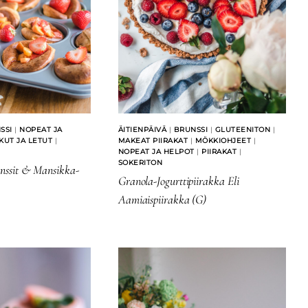
SSI
|
NOPEAT JA
ÄITIENPÄIVÄ
|
BRUNSSI
|
GLUTEENITON
|
UT JA LETUT
|
MAKEAT PIIRAKAT
|
MÖKKIOHJEET
|
NOPEAT JA HELPOT
|
PIIRAKAT
|
SOKERITON
nssit & Mansikka-
Granola-Jogurttipiirakka Eli
Aamiaispiirakka (G)