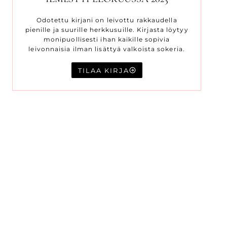
Odotettu kirjani on leivottu rakkaudella
pienille ja suurille herkkusuille. Kirjasta löytyy
monipuollisesti ihan kaikille sopivia
leivonnaisia ilman lisättyä valkoista sokeria.
TILAA KIRJA