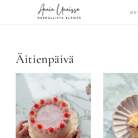
Siirry
sisältöön
RE
Äitienpäivä