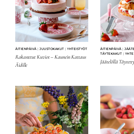
ÄITIENPÄIVÄ
|
JUUSTOKAKUT
|
YHTEISTYÖT
ÄITIENPÄIVÄ
|
JÄÄT
TÄYTEKAKUT
|
YHTE
Rakastetut Kuviot – Kaunein Kattaus
Jäätelöllä Täytet
Äidille