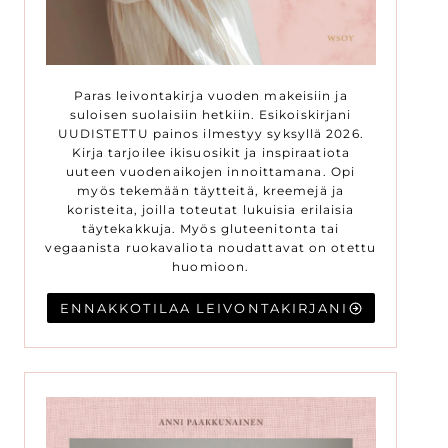
Paras leivontakirja vuoden makeisiin ja
suloisen suolaisiin hetkiin. Esikoiskirjani
UUDISTETTU painos ilmestyy syksyllä 2026.
Kirja tarjoilee ikisuosikit ja inspiraatiota
uuteen vuodenaikojen innoittamana. Opi
myös tekemään täytteitä, kreemejä ja
koristeita, joilla toteutat lukuisia erilaisia
täytekakkuja. Myös gluteenitonta tai
vegaanista ruokavaliota noudattavat on otettu
huomioon.
ENNAKKOTILAA LEIVONTAKIRJANI