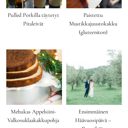
Pulled Porkilla täytetyt
Paistettu
Pitaleivät
Mustikkajuustokakku
(gluteeniton)
Mehukas Appelsiini-
Ensimmäinen
Valkosuklaakakkupohja
Häävuosipäivä –