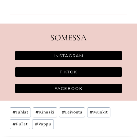
SOMESSA
INSTAGRAM
TIKTOK
FACEBOOK
Avainsanat:
#
Juhlat
#
Kinuski
#
Leivonta
#
Munkit
#
Pullat
#
Vappu