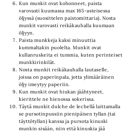
Kun munkit ovat kohonneet, paista
varovasti kuumassa max 165-asteisessa
öljyssä (suosittelen paistomittaria). Nosta
munkit varovasti reikäkauhalla kuumaan
öljyyn.
Paista munkkeja kaksi minuuttia
kummaltakin puolelta. Munkit ovat
kullanruskeita ei tummia, kuten perinteiset
munkkirinkilät.
Nosta munkit reikäkauhalla lautaselle,
joissa on paperinpala, jotta ylimääräinen
öljy imeytyy paperiin.
Kun munkit ovat hiukan jäähtyneet,
kierittele ne hienossa sokerissa.
Täytä munkit dulche de lechellä laittamalla
se pursotinpussiin pienipäisen tyllan (tai
täyttötyllan) kanssa ja pursota kinuski
munkin sisään, niin että kinuskia jää