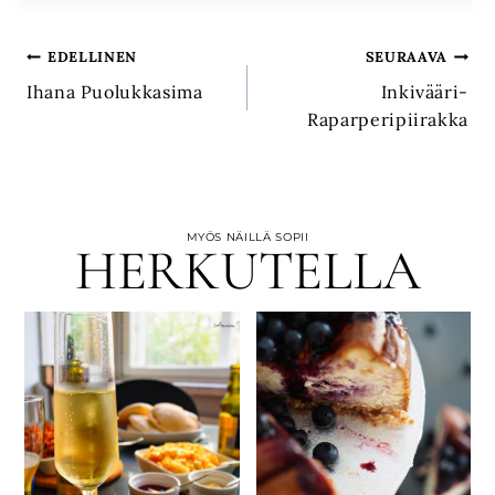
Artikkelien
EDELLINEN
SEURAAVA
Ihana Puolukkasima
Inkivääri-
selaus
Raparperipiirakka
MYÖS NÄILLÄ SOPII
HERKUTELLA