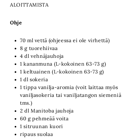
ALOITTAMISTA
Ohje
70 ml vettä (ohjeessa ei ole virhettä)
8 g tuorehiivaa
4 dl vehnäjauhoja
1 kananmuna (L-kokoinen 63-73 g)
1 keltuainen (L-kokoinen 63-73 g)
1 dl sokeria
1 tippa vanilja-aromia (voit laittaa myös
vaniljasokeria tai vaniljatangon siemeniä
tms.)
2 dl Manitoba jauhoja
60 g pehmeää voita
1 sitruunan kuori
ripaus suolaa