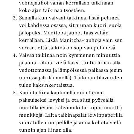
vehnäjauhot vähän kerrallaan taikinaan
koko ajan taikinaa työstäen.
Samalla kun vaivaat taikinaa, lisää pehmeä
voi kahdessa osassa, sitruunan kuori, suola
ja lopuksi Manitoba jauhot taas vähän
kerrallaan. Lisää Manitoba-jauhoja vain sen
verran, että taikina on sopivan pehmeää.
Vaivaa taikinaa noin kymmenen minuuttia
ja anna kohota vielä kaksi tuntia liinan alla
vedottomassa ja lämpöisessä paikassa (esim
uunissa jälkilämmöllä). Taikinan tilavuuden
tulee kaksinkertaistua.
Kauli taikina kaulimella noin 1 cm:n
paksuiseksi levyksi ja ota siitä pyöreällä
muotilla (esim. kahvimuki tai piparimuotti)
munkkeja. Laita taikinapalat leivinpaperilla
vuoratulle uunipellille ja anna kohota vielä
tunnin ajan liinan alla.