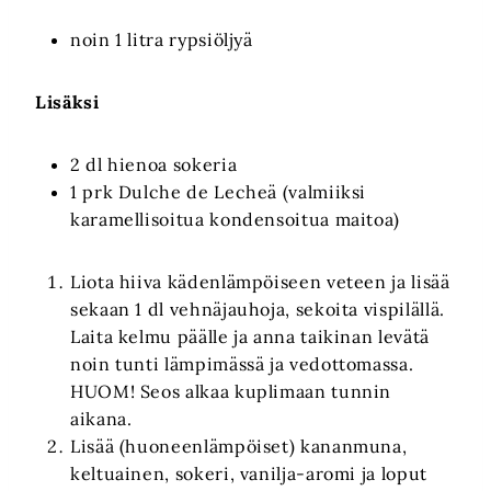
noin 1 litra rypsiöljyä
Lisäksi
2 dl hienoa sokeria
1 prk Dulche de Lecheä (valmiiksi
karamellisoitua kondensoitua maitoa)
Liota hiiva kädenlämpöiseen veteen ja lisää
sekaan 1 dl vehnäjauhoja, sekoita vispilällä.
Laita kelmu päälle ja anna taikinan levätä
noin tunti lämpimässä ja vedottomassa.
HUOM! Seos alkaa kuplimaan tunnin
aikana.
Lisää (huoneenlämpöiset) kananmuna,
keltuainen, sokeri, vanilja-aromi ja loput