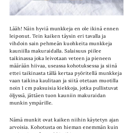
Lääh! Näin hyviä munkkeja en ole ikinä ennen
leiponut. Tein kaiken täysin eri tavalla ja
vihdoin sain pehmeän kuohkeita munkkeja
kauniilla makuraidalla. Salaisuus piilee
taikinassa joka leivotaan veteen ja pieneen
määrään hiivaa, useassa kohotuksessa ja siinä
ettei taikinasta tällä kertaa pyöritellä munkkeja
vaan taikina kaulitaan ja siitä otetaan muotilla
noin 1 cm paksuisia kiekkoja, jotka pullistuvat
öljyssä, jättäen tuon kauniin makuraidan
munkin ympärille.
Nämä munkit ovat kaiken niihin käytetyn ajan
arvoisia. Kohotusta on hieman enemmän kuin