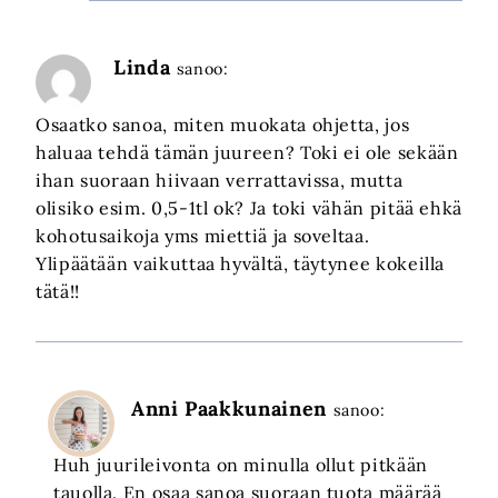
Linda
sanoo:
Osaatko sanoa, miten muokata ohjetta, jos
haluaa tehdä tämän juureen? Toki ei ole sekään
ihan suoraan hiivaan verrattavissa, mutta
olisiko esim. 0,5-1tl ok? Ja toki vähän pitää ehkä
kohotusaikoja yms miettiä ja soveltaa.
Ylipäätään vaikuttaa hyvältä, täytynee kokeilla
tätä!!
Anni Paakkunainen
sanoo:
Huh juurileivonta on minulla ollut pitkään
tauolla. En osaa sanoa suoraan tuota määrää