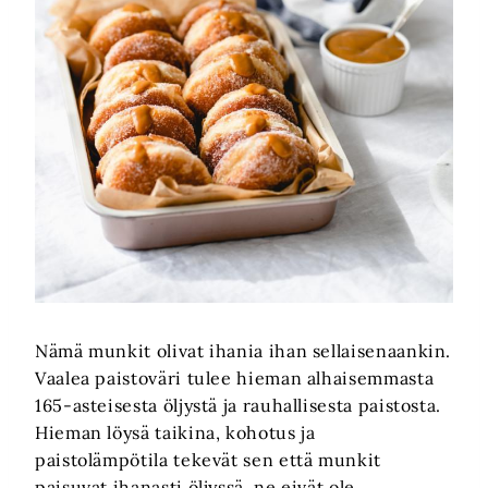
Nämä munkit olivat ihania ihan sellaisenaankin.
Vaalea paistoväri tulee hieman alhaisemmasta
165-asteisesta öljystä ja rauhallisesta paistosta.
Hieman löysä taikina, kohotus ja
paistolämpötila tekevät sen että munkit
paisuvat ihanasti öljyssä, ne eivät ole