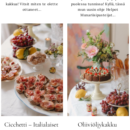
kakkua! Vitsit miten te olette
puolessa tunnissa! Kyllä, tässä
ottaneet...
mun uusin ohje Helpot
Munariisipasteijat...
Cicchetti – Italialaiset
Oliiviöljykakku