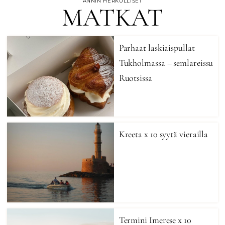
ANNIN HERKULLISET
MATKAT
Parhaat laskiaispullat
Tukholmassa – semlareissu
Ruotsissa
Kreeta x 10 syytä vierailla
Termini Imerese x 10