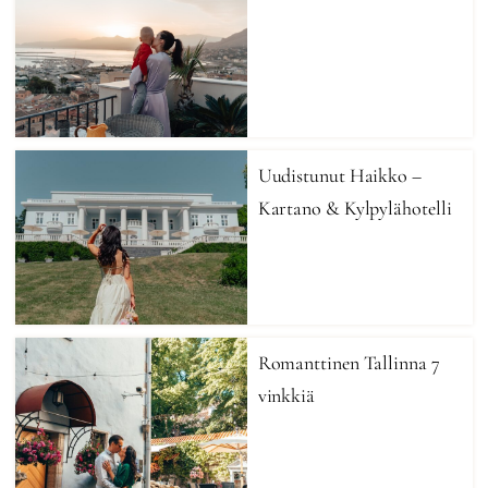
Uudistunut Haikko –
Kartano & Kylpylähotelli
Romanttinen Tallinna 7
vinkkiä