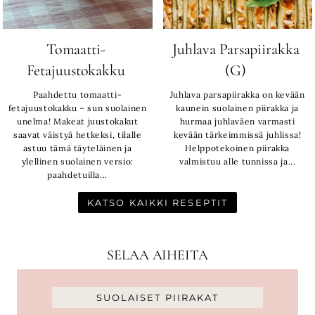
Tomaatti-
Juhlava Parsapiirakka
Fetajuustokakku
(G)
Paahdettu tomaatti-
Juhlava parsapiirakka on kevään
fetajuustokakku – sun suolainen
kaunein suolainen piirakka ja
unelma! Makeat juustokakut
hurmaa juhlaväen varmasti
saavat väistyä hetkeksi, tilalle
kevään tärkeimmissä juhlissa!
astuu tämä täyteläinen ja
Helppotekoinen piirakka
ylellinen suolainen versio:
valmistuu alle tunnissa ja...
paahdetuilla...
KATSO KAIKKI RESEPTIT
SELAA AIHEITA
SUOLAISET PIIRAKAT