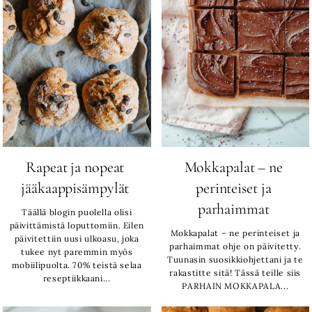
Rapeat ja nopeat
Mokkapalat – ne
jääkaappisämpylät
perinteiset ja
parhaimmat
Täällä blogin puolella olisi
päivittämistä loputtomiin. Eilen
Mokkapalat – ne perinteiset ja
päivitettiin uusi ulkoasu, joka
parhaimmat ohje on päivitetty.
tukee nyt paremmin myös
Tuunasin suosikkiohjettani ja te
mobiilipuolta. 70% teistä selaa
rakastitte sitä! Tässä teille siis
reseptiikkaani...
PARHAIN MOKKAPALA...