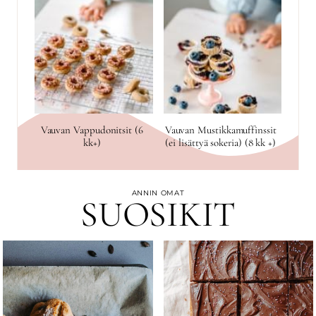
Vauvan Vappudonitsit (6
Vauvan Mustikkamuffinssit
kk+)
(ei lisättyä sokeria) (8 kk +)
ANNIN OMAT
SUOSIKIT