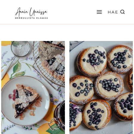
Siirry
sisältöön
HAE