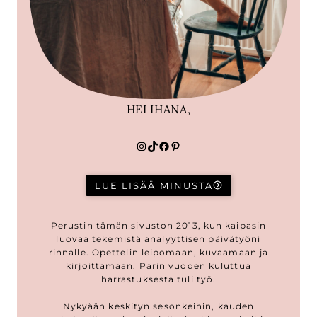
HEI IHANA,
Instagram
TikTok
Facebook
Pinterest
LUE LISÄÄ MINUSTA
Perustin tämän sivuston 2013, kun kaipasin
luovaa tekemistä analyyttisen päivätyöni
rinnalle. Opettelin leipomaan, kuvaamaan ja
kirjoittamaan. Parin vuoden kuluttua
harrastuksesta tuli työ.
Nykyään keskityn sesonkeihin, kauden