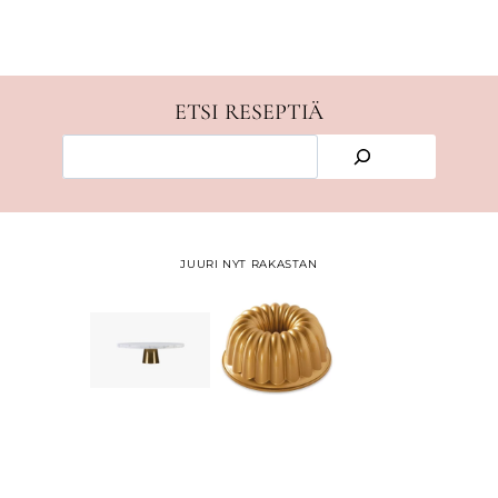
ETSI RESEPTIÄ
E
t
s
i
JUURI NYT RAKASTAN