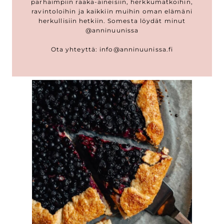
parhaimpiin raaka-aineisiin, herkkumatkoihin,
ravintoloihin ja kaikkiin muihin oman elämäni
herkullisiin hetkiin. Somesta löydät minut
@anninuunissa
Ota yhteyttä: info@anninuunissa.fi
UUSIMMAT