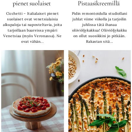
pienet suolaiset
Pistaasikreemillä
Cicchetti – Italialaiset pienet
Pidin remontoidulla studiollani
suolaiset ovat venetsialaisia
juhlat viime viikolla ja tarjoilin
alkupaloja tai naposteltavia, joita
juhlissa tätä ihanaa
tarjoillaan baareissa ympäri
oliiviöljykakkua! Oliiviöljykakku
Venetsiaa (myös Veronassa). Ne
on ollut suosikkini jo pitkään.
ovat vähän...
Rakastan sitä...