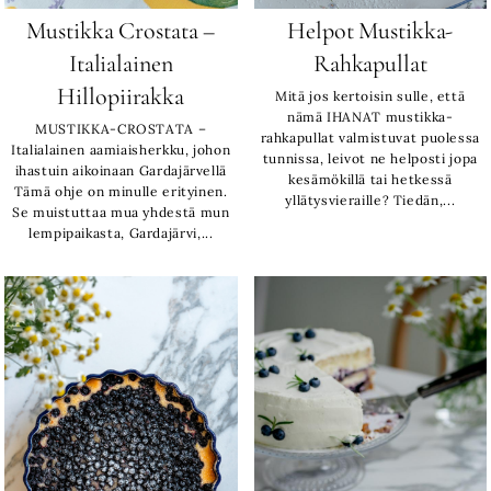
Mustikka Crostata –
Helpot Mustikka-
Italialainen
Rahkapullat
Hillopiirakka
Mitä jos kertoisin sulle, että
nämä IHANAT mustikka-
MUSTIKKA-CROSTATA –
rahkapullat valmistuvat puolessa
Italialainen aamiaisherkku, johon
tunnissa, leivot ne helposti jopa
ihastuin aikoinaan Gardajärvellä
kesämökillä tai hetkessä
Tämä ohje on minulle erityinen.
yllätysvieraille? Tiedän,...
Se muistuttaa mua yhdestä mun
lempipaikasta, Gardajärvi,...