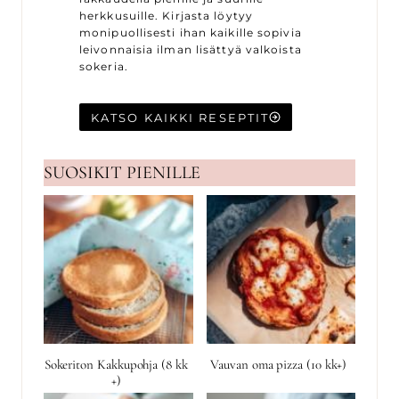
herkkusuille. Kirjasta löytyy
monipuollisesti ihan kaikille sopivia
leivonnaisia ilman lisättyä valkoista
sokeria.
KATSO KAIKKI RESEPTIT
SUOSIKIT PIENILLE
Sokeriton Kakkupohja (8 kk
Vauvan oma pizza (10 kk+)
+)