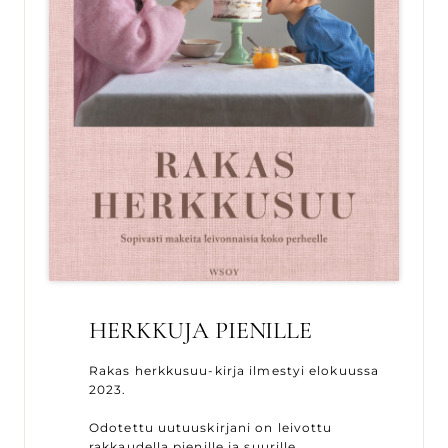
HERKKUJA PIENILLE
Rakas herkkusuu-kirja ilmestyi elokuussa
2023.
Odotettu uutuuskirjani on leivottu
rakkaudella pienille ja suurille