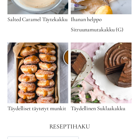
Salted Caramel Täytekakku
Ihanan helppo
Sitruunamutakakku (G)
Täydelliset täytetyt munkit
Täydellinen Suklaakakku
RESEPTIHAKU