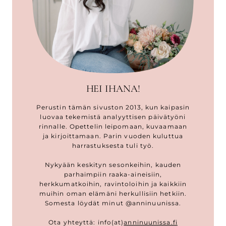
HEI IHANA!
Perustin tämän sivuston 2013, kun kaipasin
luovaa tekemistä analyyttisen päivätyöni
rinnalle. Opettelin leipomaan, kuvaamaan
ja kirjoittamaan. Parin vuoden kuluttua
harrastuksesta tuli työ.
Nykyään keskityn sesonkeihin, kauden
parhaimpiin raaka-aineisiin,
herkkumatkoihin, ravintoloihin ja kaikkiin
muihin oman elämäni herkullisiin hetkiin.
Somesta löydät minut @anninuunissa.
Ota yhteyttä: info(at)
anninuunissa.fi