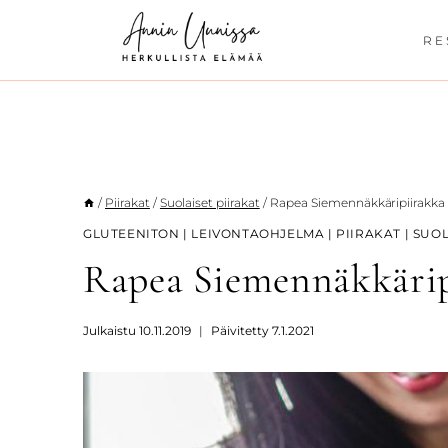
Siirry
sisältöön
RE
/
Piirakat
/
Suolaiset piirakat
/
Rapea Siemennäkkäripiirakka 
GLUTEENITON
|
LEIVONTAOHJELMA
|
PIIRAKAT
|
SUOL
Rapea Siemennäkkärip
Julkaistu
10.11.2019
Päivitetty
7.1.2021