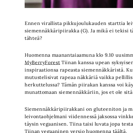
Ennen virallista pikkujoulukauden starttia le
siemennäkkäripiirakka (G). Ja mikä ei tekisi t
tähteä?
Huomenna maanantaiaamuna klo 9.10 uusim
MyBerryForest
Tiinan kanssa upean syksyisen
inspiraationsa rapeasta siemennäkkäristä. Ku
mutustelisivat rapeaa näkkäriä vaikka pellilli
herkuttelussa? Tämän piirakan kanssa voi k
munattomaan siemennäkkäriin, jos et ole sitä 
Siemennäkkäripiirakkani on gluteeniton ja m
leivontaohjelmani viidennessä jaksossa vinkke
täysin vegaanisen. Tiina taisi luvata jopa tes
Tiinan vegaaninen versio huomenna
täältä
.