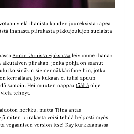
ivotaan vielä ihanista kauden juureksista rapea
ästä ihanasta piirakasta pikkujoulujen suolaista
massa
Annin Uunissa -jaksossa
leivomme ihanan
 alkutalven piirakan, jonka pohja on saanut
ulutko sinäkin siemennäkkärifaneihin, jotka
sen kerrallaan, jos kukaan ei tulisi apuun
äydä samoin. Hei muuten nappaa
täältä
ohje
vielä tehnyt.
aidoton herkku, mutta Tiina antaa
jä miten piirakasta voisi tehdä helposti myös
tata vegaanisen version itse! Käy kurkkaamassa