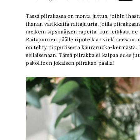
Tässä piirakassa on monta juttua, joihin ihast
ihanan värikkäitä raitajuuria, joilla piirakkaa
melkein sipsimäisen rapeita, kun leikkaat ne t
Raitajuurien päälle ripotellaan vielä seesamin
on tehty pippurisesta kauraruoka-kermasta. T
sellaisenaan. Tämä piirakka ei kaipaa edes ju
pakollinen jokaisen piirakan päällä!