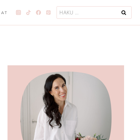
Haku:
JAT