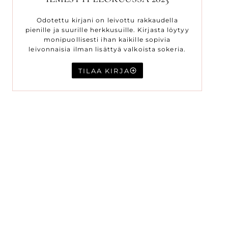
Odotettu kirjani on leivottu rakkaudella
pienille ja suurille herkkusuille. Kirjasta löytyy
monipuollisesti ihan kaikille sopivia
leivonnaisia ilman lisättyä valkoista sokeria.
TILAA KIRJA