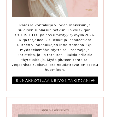
Paras leivontakirja vuoden makeisiin ja
suloisen suolaisiin hetkiin. Esikoiskirjani
UUDISTETTU painos ilmestyy syksyllä 2026.
Kirja tarjoilee ikisuosikit ja inspiraatiota
uuteen vuodenaikojen innoittamana. Opi
myös tekemään täytteitä, kreemejä ja
koristeita, joilla toteutat lukuisia erilaisia
täytekakkuja. Myös gluteenitonta tai
vegaanista ruokavaliota noudattavat on otettu
huomioon.
ENNAKKOTILAA LEIVONTAKIRJANI