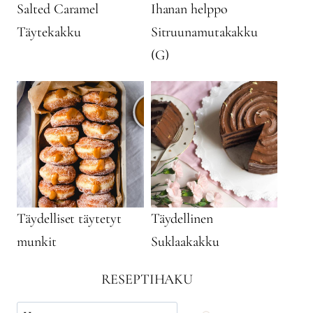
Salted Caramel
Ihanan helppo
Täytekakku
Sitruunamutakakku
(G)
Täydelliset täytetyt
Täydellinen
munkit
Suklaakakku
RESEPTIHAKU
Käytä