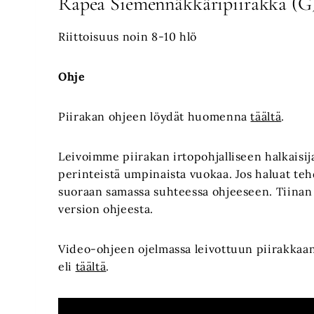
Rapea Siemennäkkäripiirakka (G
Riittoisuus noin 8-10 hlö
Ohje
Piirakan ohjeen löydät huomenna
täältä
.
Leivoimme piirakan irtopohjalliseen halkaisij
perinteistä umpinaista vuokaa. Jos haluat teh
suoraan samassa suhteessa ohjeeseen. Tiinan
version ohjeesta.
Video-ohjeen ojelmassa leivottuun piirakka
eli
täältä
.