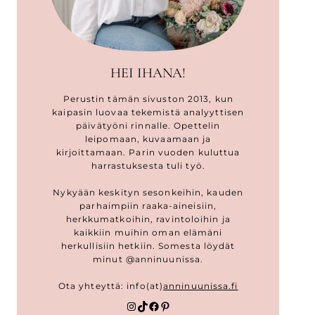
HEI IHANA!
Perustin tämän sivuston 2013, kun
kaipasin luovaa tekemistä analyyttisen
päivätyöni rinnalle. Opettelin
leipomaan, kuvaamaan ja
kirjoittamaan. Parin vuoden kuluttua
harrastuksesta tuli työ.
Nykyään keskityn sesonkeihin, kauden
parhaimpiin raaka-aineisiin,
herkkumatkoihin, ravintoloihin ja
kaikkiin muihin oman elämäni
herkullisiin hetkiin. Somesta löydät
minut @anninuunissa.
Ota yhteyttä: info(at)
anninuunissa.fi
Instagram
TikTok
Facebook
Pinterest