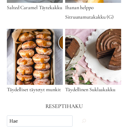
Salted Caramel Täytekakku
Ihanan helppo
Sitruunamutakakku (G)
Täydelliset täytetyt munkit
Täydellinen Suklaakakku
RESEPTIHAKU
Käytä
hakua