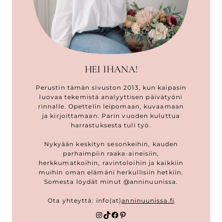
HEI IHANA!
Perustin tämän sivuston 2013, kun kaipasin
luovaa tekemistä analyyttisen päivätyöni
rinnalle. Opettelin leipomaan, kuvaamaan
ja kirjoittamaan. Parin vuoden kuluttua
harrastuksesta tuli työ.
Nykyään keskityn sesonkeihin, kauden
parhaimpiin raaka-aineisiin,
herkkumatkoihin, ravintoloihin ja kaikkiin
muihin oman elämäni herkullisiin hetkiin.
Somesta löydät minut @anninuunissa.
Ota yhteyttä: info(at)
anninuunissa.fi
Instagram
TikTok
Facebook
Pinterest