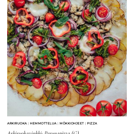
ARKIRUOKA
|
HEMMOTTELUA
|
MÖKKIOHJEET
|
PIZZA
Arkiruokavinkki: Perunapizza (G)