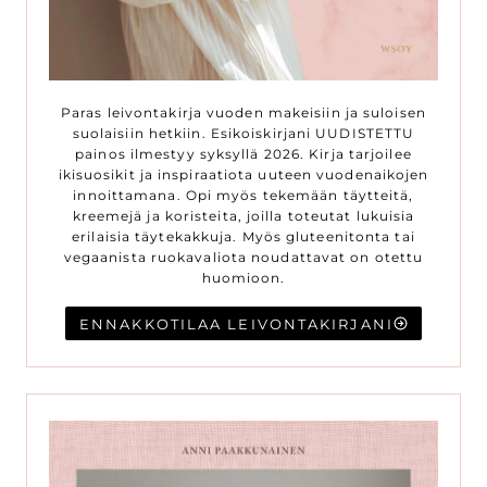
Paras leivontakirja vuoden makeisiin ja suloisen
suolaisiin hetkiin. Esikoiskirjani UUDISTETTU
painos ilmestyy syksyllä 2026. Kirja tarjoilee
ikisuosikit ja inspiraatiota uuteen vuodenaikojen
innoittamana. Opi myös tekemään täytteitä,
kreemejä ja koristeita, joilla toteutat lukuisia
erilaisia täytekakkuja. Myös gluteenitonta tai
vegaanista ruokavaliota noudattavat on otettu
huomioon.
ENNAKKOTILAA LEIVONTAKIRJANI