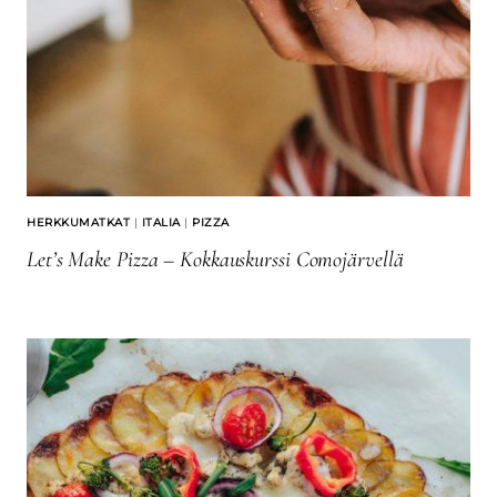
HERKKUMATKAT
|
ITALIA
|
PIZZA
Let’s Make Pizza – Kokkauskurssi Comojärvellä