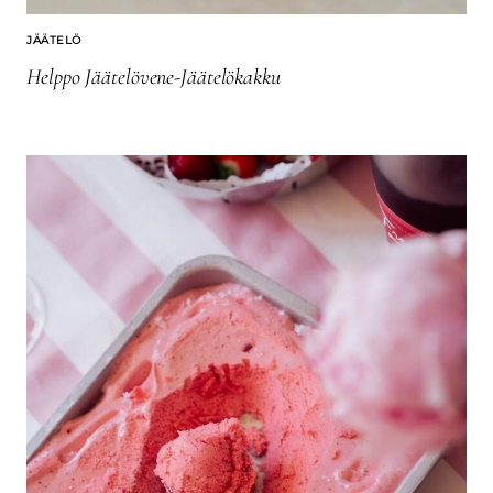
JÄÄTELÖ
Helppo Jäätelövene-Jäätelökakku