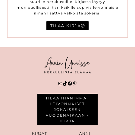
suurille herkkusuille. Kirjasta löytyy
monipuollisesti ihan kaikille sopivia leivonnaisia
ilman lisättyä valkoista sokeria.
TILAA KIRJA
Instagram
TikTok
Facebook
Pinterest
TILAA IHANIMMAT
LEIVONNAISET
JOKAISEEN
VUODENAIKAAN -
KIRJA
KIRJAT
ANNI