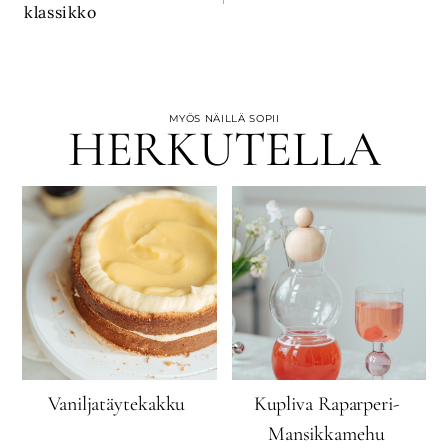
selaus
klassikko
MYÖS NÄILLÄ SOPII
HERKUTELLA
Vaniljatäytekakku
Kupliva Raparperi-
Mansikkamehu