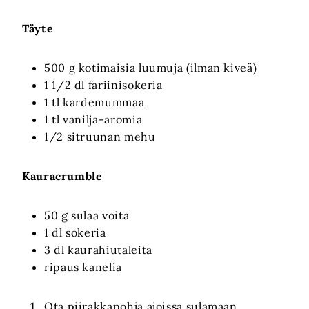
Täyte
500 g kotimaisia luumuja (ilman kiveä)
1 1/2 dl fariinisokeria
1 tl kardemummaa
1 tl vanilja-aromia
1/2 sitruunan mehu
Kauracrumble
50 g sulaa voita
1 dl sokeria
3 dl kaurahiutaleita
ripaus kanelia
Ota piirakkapohja ajoissa sulamaan