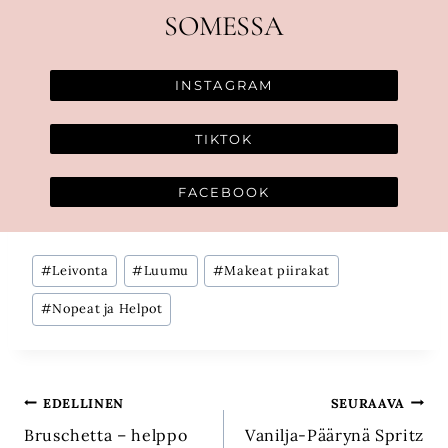
SOMESSA
INSTAGRAM
TIKTOK
FACEBOOK
Avainsanat:
#
Leivonta
#
Luumu
#
Makeat piirakat
#
Nopeat ja Helpot
Artikkelien
EDELLINEN
SEURAAVA
Bruschetta – helppo
Vanilja-Päärynä Spritz