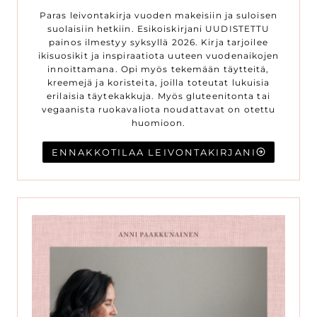
Paras leivontakirja vuoden makeisiin ja suloisen
suolaisiin hetkiin. Esikoiskirjani UUDISTETTU
painos ilmestyy syksyllä 2026. Kirja tarjoilee
ikisuosikit ja inspiraatiota uuteen vuodenaikojen
innoittamana. Opi myös tekemään täytteitä,
kreemejä ja koristeita, joilla toteutat lukuisia
erilaisia täytekakkuja. Myös gluteenitonta tai
vegaanista ruokavaliota noudattavat on otettu
huomioon.
ENNAKKOTILAA LEIVONTAKIRJANI