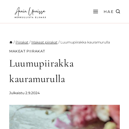
Siirry
sisältöön
HAE
/
Piirakat
/
Makeat piirakat
/
Luumupiirakka kauramurulla
MAKEAT PIIRAKAT
Luumupiirakka
kauramurulla
Julkaistu
2.9.2024