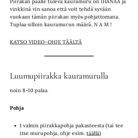
Piirakan päälle tuleva kauramuru on IHANAA ja
vinkkinä vin sanoa että voit tehdä syvään
vuokaan tämän piirakan myös pohjattomana.
Tuplaa silloin kauramurun määrä. N A M !
KATSO VIDEO-OHJE TÄÄLTÄ
Luumupiirakka kauramurulla
noin 8-10 palaa
Pohja
1 valmis piirakkapohja pakasteesta (tai tee
itse murupohja, ohje esim.
täällä
)