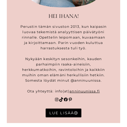
HEI IHANA!
Perustin tämän sivuston 2013, kun kaipasin
luovaa tekemistä analyyttisen päivätyöni
rinnalle. Opettelin leipomaan, kuvaamaan
ja kirjoittamaan. Parin vuoden kuluttua
harrastuksesta tuli työ.
Nykyään keskityn sesonkeihin, kauden
parhaimpiin raaka-aineisiin,
herkkumatkoihin, ravintoloihin ja kaikkiin
muihin oman elämäni herkullisiin hetkiin.
Somesta löydät minut @anninuunissa.
Ota yhteyttä: info(at)
anninuunissa.fi
Instagram
TikTok
Facebook
Pinterest
LUE LISÄÄ