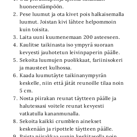
huoneenlämpöön.
Pese luumut ja ota kivet pois halkaisemalla
luumut. Joistan kivi lähtee helpommoin
kuin toisita.
Laita uuni kuumenemaan 200 asteeseen.
Kaulitse taikinasta iso ympyrä suoraan
kevyesti jauhotetun leivinpaperin päälle.
Sekoita luumujen puolikkaat, fariinisokeri
ja mausteet kulhossa.
Kaada luumutäyte taikinanympyrän
keskelle, niin että jätät reunoille tilaa noin
5 cm.
Nosta piirakan reunat täytteen päälle ja
halutessasi voitele reunat kevyesti
vatkatulla kananmunalla.
Sekoita kaikki crumblen ainekset
keskenään ja ripottele täytteen päälle.
Paista piirakkaa uunin keskitasolla noin