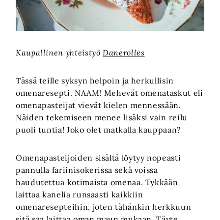
Kaupallinen yhteistyö
Danerolles
Tässä teille syksyn helpoin ja herkullisin
omenaresepti. NAAM! Mehevät omenataskut eli
omenapasteijat vievät kielen mennessään.
Näiden tekemiseen menee lisäksi vain reilu
puoli tuntia! Joko olet matkalla kauppaan?
Omenapasteijoiden sisältä löytyy nopeasti
pannulla fariinisokerissa sekä voissa
haudutettua kotimaista omenaa. Tykkään
laittaa kanelia runsaasti kaikkiin
omenaresepteihin, joten tähänkin herkkuun
sitä saa laittaa oman maun mukaan. Täyte