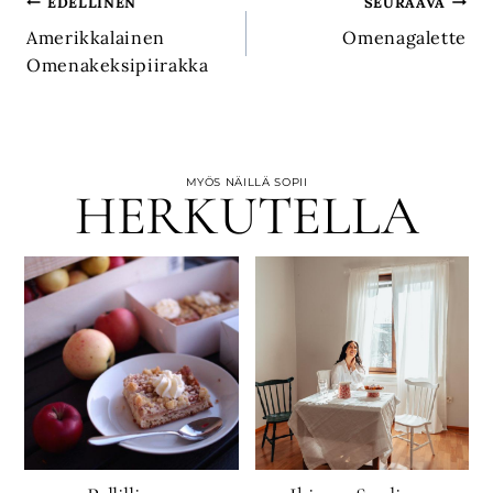
Artikkelien
EDELLINEN
SEURAAVA
Amerikkalainen
Omenagalette
selaus
Omenakeksipiirakka
MYÖS NÄILLÄ SOPII
HERKUTELLA