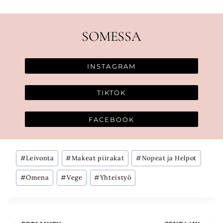
SOMESSA
INSTAGRAM
TIKTOK
FACEBOOK
Avainsanat:
#
Leivonta
#
Makeat piirakat
#
Nopeat ja Helpot
#
Omena
#
Vege
#
Yhteistyö