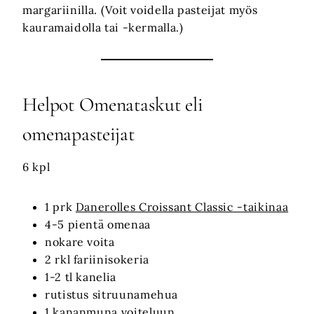
margariinilla. (Voit voidella pasteijat myös
kauramaidolla tai -kermalla.)
Helpot Omenataskut eli
omenapasteijat
6 kpl
1 prk
Danerolles Croissant Classic -taikinaa
4-5 pientä omenaa
nokare voita
2 rkl fariinisokeria
1-2 tl kanelia
rutistus sitruunamehua
1 kananmuna voiteluun