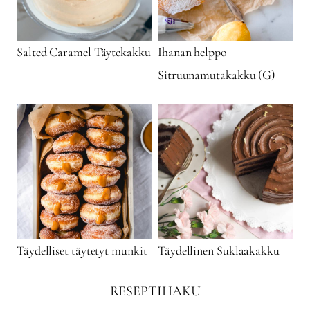
Salted Caramel Täytekakku
Ihanan helppo
Sitruunamutakakku (G)
Täydelliset täytetyt munkit
Täydellinen Suklaakakku
RESEPTIHAKU