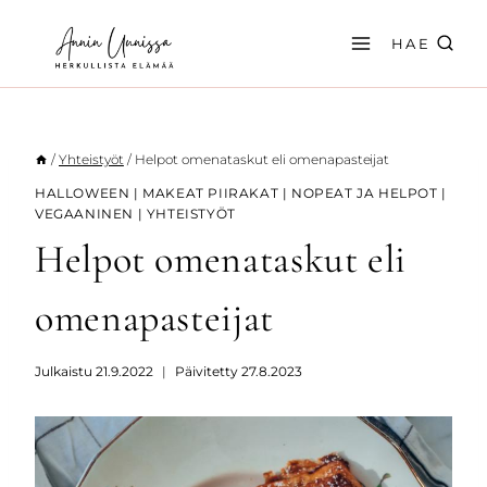
Siirry
sisältöön
HAE
/
Yhteistyöt
/
Helpot omenataskut eli omenapasteijat
HALLOWEEN
|
MAKEAT PIIRAKAT
|
NOPEAT JA HELPOT
|
VEGAANINEN
|
YHTEISTYÖT
Helpot omenataskut eli
omenapasteijat
Julkaistu
21.9.2022
Päivitetty
27.8.2023