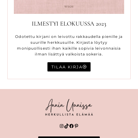
ILMESTYI ELOKUUSSA 2023
Odotettu kirjani on leivottu rakkaudella pienille ja
suurille herkkusuille. Kirjasta löytyy
monipuollisesti ihan kaikille sopivia leivonnaisia
ilman lisättyä valkoista sokeria.
TILAA KIRJA
Instagram
TikTok
Facebook
Pinterest