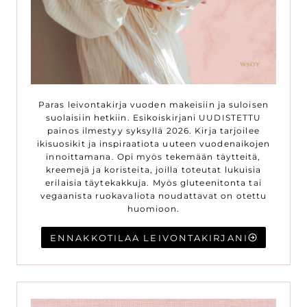
Paras leivontakirja vuoden makeisiin ja suloisen
suolaisiin hetkiin. Esikoiskirjani UUDISTETTU
painos ilmestyy syksyllä 2026. Kirja tarjoilee
ikisuosikit ja inspiraatiota uuteen vuodenaikojen
innoittamana. Opi myös tekemään täytteitä,
kreemejä ja koristeita, joilla toteutat lukuisia
erilaisia täytekakkuja. Myös gluteenitonta tai
vegaanista ruokavaliota noudattavat on otettu
huomioon.
ENNAKKOTILAA LEIVONTAKIRJANI