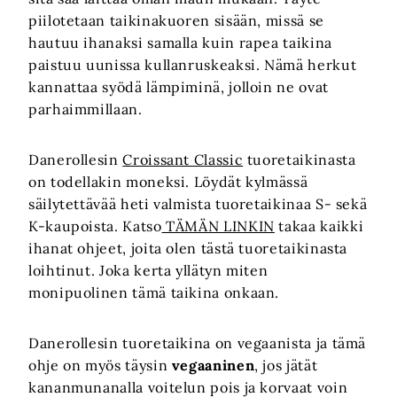
piilotetaan taikinakuoren sisään, missä se
hautuu ihanaksi samalla kuin rapea taikina
paistuu uunissa kullanruskeaksi. Nämä herkut
kannattaa syödä lämpiminä, jolloin ne ovat
parhaimmillaan.
Danerollesin
Croissant Classic
tuoretaikinasta
on todellakin moneksi. Löydät kylmässä
säilytettävää heti valmista tuoretaikinaa S- sekä
K-kaupoista. Katso
TÄMÄN LINKIN
takaa kaikki
ihanat ohjeet, joita olen tästä tuoretaikinasta
loihtinut. Joka kerta yllätyn miten
monipuolinen tämä taikina onkaan.
Danerollesin tuoretaikina on vegaanista ja tämä
ohje on myös täysin
vegaaninen
, jos jätät
kananmunanalla voitelun pois ja korvaat voin