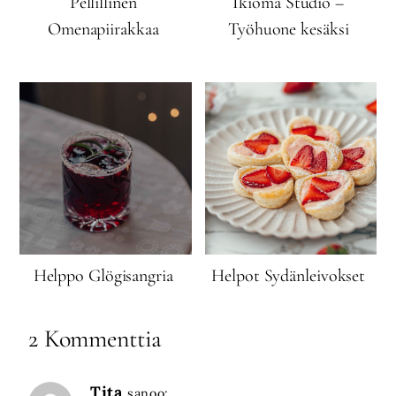
Pellillinen
Ikioma Studio –
Omenapiirakkaa
Työhuone kesäksi
Helppo Glögisangria
Helpot Sydänleivokset
2 Kommenttia
Tita
sanoo: