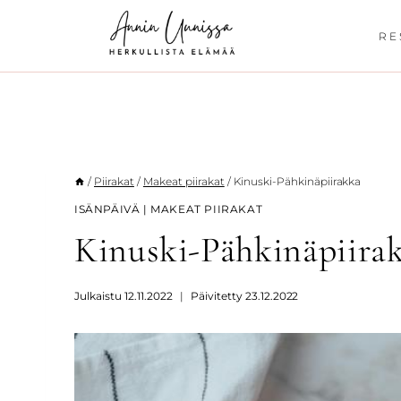
Siirry
sisältöön
RE
/
Piirakat
/
Makeat piirakat
/
Kinuski-Pähkinäpiirakka
ISÄNPÄIVÄ
|
MAKEAT PIIRAKAT
Kinuski-Pähkinäpiira
Julkaistu
12.11.2022
Päivitetty
23.12.2022