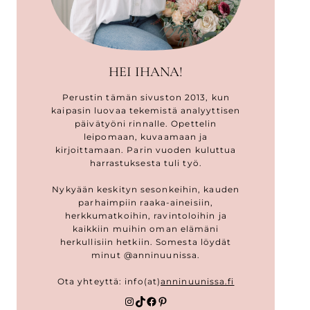
HEI IHANA!
Perustin tämän sivuston 2013, kun
kaipasin luovaa tekemistä analyyttisen
päivätyöni rinnalle. Opettelin
leipomaan, kuvaamaan ja
kirjoittamaan. Parin vuoden kuluttua
harrastuksesta tuli työ.
Nykyään keskityn sesonkeihin, kauden
parhaimpiin raaka-aineisiin,
herkkumatkoihin, ravintoloihin ja
kaikkiin muihin oman elämäni
herkullisiin hetkiin. Somesta löydät
minut @anninuunissa.
Ota yhteyttä: info(at)
anninuunissa.fi
Instagram
TikTok
Facebook
Pinterest