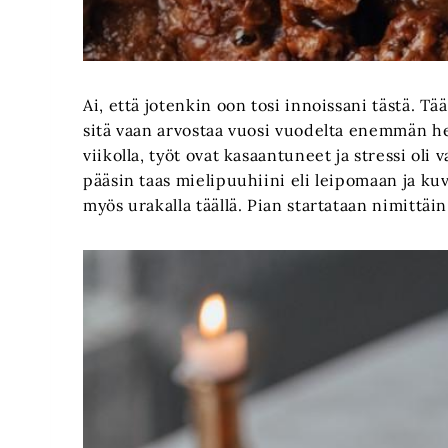
Ai, että jotenkin oon tosi innoissani tästä. Tä
sitä vaan arvostaa vuosi vuodelta enemmän hel
viikolla, työt ovat kasaantuneet ja stressi oli 
pääsin taas mielipuuhiini eli leipomaan ja kuv
myös urakalla täällä. Pian startataan nimittäi