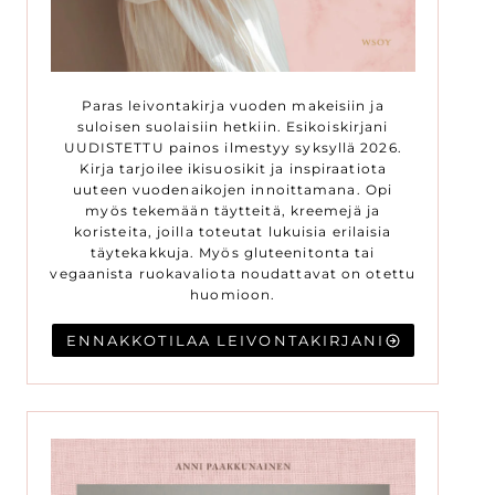
Paras leivontakirja vuoden makeisiin ja
suloisen suolaisiin hetkiin. Esikoiskirjani
UUDISTETTU painos ilmestyy syksyllä 2026.
Kirja tarjoilee ikisuosikit ja inspiraatiota
uuteen vuodenaikojen innoittamana. Opi
myös tekemään täytteitä, kreemejä ja
koristeita, joilla toteutat lukuisia erilaisia
täytekakkuja. Myös gluteenitonta tai
vegaanista ruokavaliota noudattavat on otettu
huomioon.
ENNAKKOTILAA LEIVONTAKIRJANI