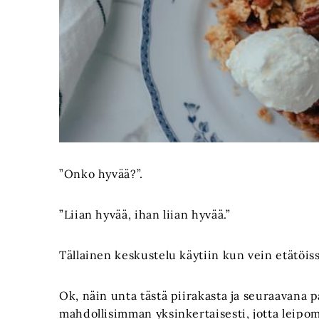
”Onko hyvää?”.
”Liian hyvää, ihan liian hyvää.”
Tällainen keskustelu käytiin kun vein etätöiss
Ok, näin unta tästä piirakasta ja seuraavana
mahdollisimman yksinkertaisesti, jotta leipomi