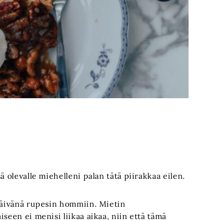
ä olevalle miehelleni palan tätä piirakkaa eilen.
 päivänä rupesin hommiin. Mietin
seen ei menisi liikaa aikaa, niin että tämä