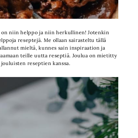
ä on niin helppo ja niin herkullinen! Jotenkin
ppoja reseptejä. Me ollaan sairasteltu tällä
vallannut mieltä, kunnes sain inspiraation ja
aamaan teille uutta reseptiä. Joulua on mietitty
n jouluisten reseptien kanssa.