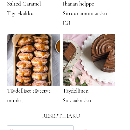
Salted Caramel
Ihanan helppo
Täytekakku
Sitruunamutakakku
(G)
Täydelliset täytetyt
Täydellinen
munkit
Suklaakakku
RESEPTIHAKU
Käytä