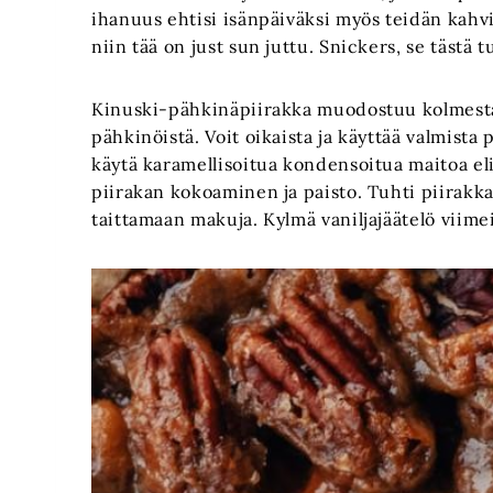
ihanuus ehtisi isänpäiväksi myös teidän kahvi
niin tää on just sun juttu. Snickers, se tästä 
Kinuski-pähkinäpiirakka muodostuu kolmesta
pähkinöistä. Voit oikaista ja käyttää valmista 
käytä karamellisoitua kondensoitua maitoa eli 
piirakan kokoaminen ja paisto. Tuhti piirakk
taittamaan makuja. Kylmä vaniljajäätelö vii