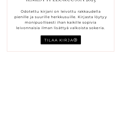
Odotettu kirjani on leivottu rakkaudella
pienille ja suurille herkkusuille. Kirjasta löytyy
monipuollisesti ihan kaikille sopivia
leivonnaisia ilman lisättyä valkoista sokeria.
TILAA KIRJA