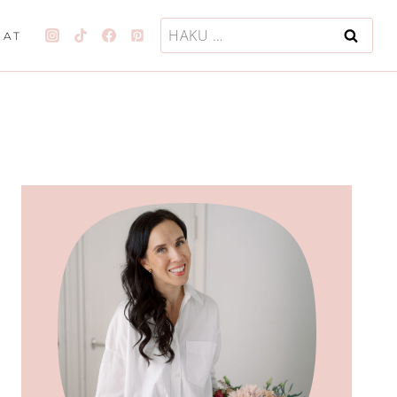
Haku:
JAT