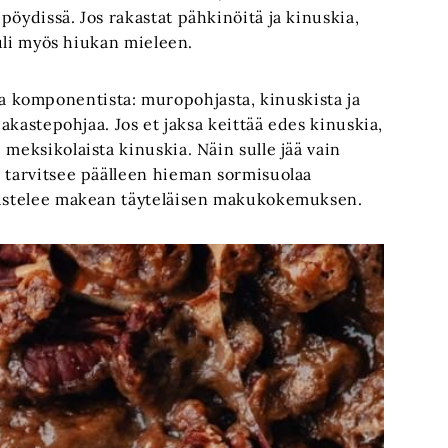
pöydissä. Jos rakastat pähkinöitä ja kinuskia,
tuli myös hiukan mieleen.
 komponentista: muropohjasta, kinuskista ja
pakastepohjaa. Jos et jaksa keittää edes kinuskia,
meksikolaista kinuskia. Näin sulle jää vain
a tarvitsee päälleen hieman sormisuolaa
meistelee makean täyteläisen makukokemuksen.