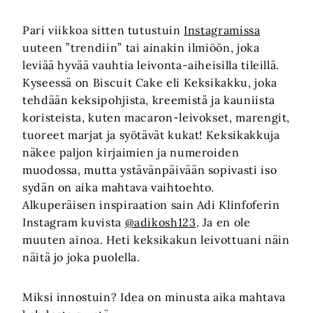
Pari viikkoa sitten tutustuin
Instagramissa
uuteen ”trendiin” tai ainakin ilmiöön, joka
leviää hyvää vauhtia leivonta-aiheisilla tileillä.
Kyseessä on Biscuit Cake eli Keksikakku, joka
tehdään keksipohjista, kreemistä ja kauniista
koristeista, kuten macaron-leivokset, marengit,
tuoreet marjat ja syötävät kukat! Keksikakkuja
näkee paljon kirjaimien ja numeroiden
muodossa, mutta ystävänpäivään sopivasti iso
sydän on aika mahtava vaihtoehto.
Alkuperäisen inspiraation sain Adi Klinfoferin
Instagram kuvista
@adikosh123
. Ja en ole
muuten ainoa. Heti keksikakun leivottuani näin
näitä jo joka puolella.
Miksi innostuin? Idea on minusta aika mahtava