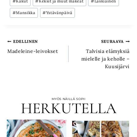
#
Kakut
#
Keksit ja muut makeat
#
Laskiainen
#
Mansikka
#
Ystävänpäivä
Artikkelien
EDELLINEN
SEURAAVA
Madeleine-leivokset
Talvisia elämyksiä
selaus
mielelle ja keholle –
Kuusijärvi
MYÖS NÄILLÄ SOPII
HERKUTELLA