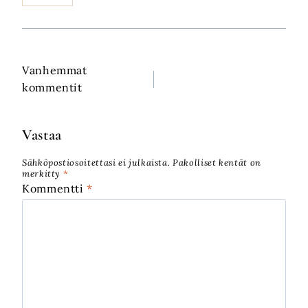
Vanhemmat
Kommenttien
kommentit
selaus
Vastaa
Sähköpostiosoitettasi ei julkaista.
Pakolliset kentät on
merkitty
*
Kommentti
*