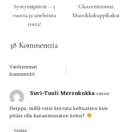
Syntymäpäivät – 3
Gluteenittomat
vuotta ja unelmista
Mustikkakuppikakut
totta!
38 Kommenttia
Vanhemmat
Kommenttien
kommentit
selaus
Suvi-Tuuli Merenkukka
sanoo:
Heippa, millä voisi korvata keltuaisen kun
pitäis olla kananmunaton keksi?
Vastaa