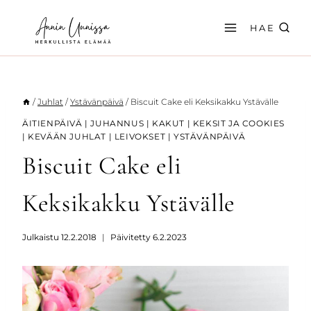
Siirry
sisältöön
HAE
/
Juhlat
/
Ystävänpäivä
/
Biscuit Cake eli Keksikakku Ystävälle
ÄITIENPÄIVÄ
|
JUHANNUS
|
KAKUT
|
KEKSIT JA COOKIES
|
KEVÄÄN JUHLAT
|
LEIVOKSET
|
YSTÄVÄNPÄIVÄ
Biscuit Cake eli
Keksikakku Ystävälle
Julkaistu
12.2.2018
Päivitetty
6.2.2023