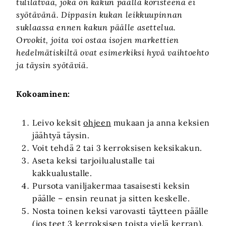
tulilatvaa, joka on kakun päällä koristeena ei
syötävänä. Dippasin kukan leikkuupinnan
suklaassa ennen kakun päälle asettelua.
Orvokit, joita voi ostaa isojen markettien
hedelmätiskiltä ovat esimerkiksi hyvä vaihtoehto
ja täysin syötäviä.
Kokoaminen:
Leivo keksit
ohjeen
mukaan ja anna keksien
jäähtyä täysin.
Voit tehdä 2 tai 3 kerroksisen keksikakun.
Aseta keksi tarjoilualustalle tai
kakkualustalle.
Pursota vaniljakermaa tasaisesti keksin
päälle – ensin reunat ja sitten keskelle.
Nosta toinen keksi varovasti täytteen päälle
(jos teet 3 kerroksisen toista vielä kerran).