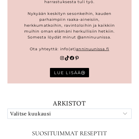
harrastuksesta tuli työ.
Nykyään keskityn sesonkeihin, kauden
parhaimpiin raaka-aineisiin,
herkkumatkoihin, ravintoloihin ja kaikkiin
muihin oman elämäni herkullisiin hetkiin.
Somesta löydät minut @anninuunissa.
Ota yhteyttä: info(at)
anninuunissa.fi
Instagram
TikTok
Facebook
Pinterest
LUE LISÄÄ
ARKISTOT
SUOSITUIMMAT RESEPTIT