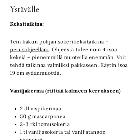
Ystävälle
Keksitaikina:
Tein kakun pohjan
sokerikeksitaikina -
perusohjeellani
. Ohjeesta tulee noin 4 isoa
keksiä – pienemmillä muoteilla enemmän. Voit
tehdä taikinaa valmiiksi pakkaseen. Käytin isoa
19 cm sydänmuottia.
Vaniljakerma (riittää kolmeen kerrokseen)
2 dl vispikermaa
50 g mascarponea
2-3 rkl tomusokeria
1 tl vaniljasokeria tai vaniljatangon
siemenet