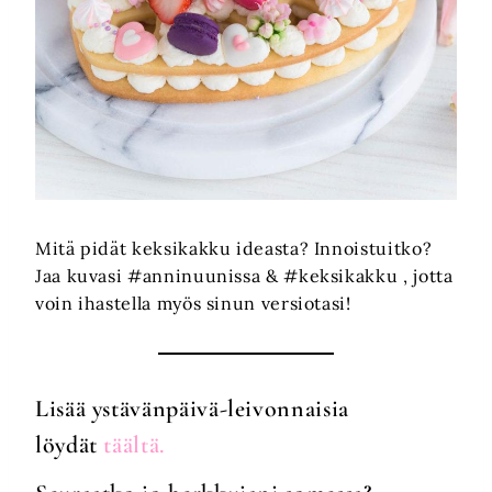
Mitä pidät keksikakku ideasta? Innoistuitko?
Jaa kuvasi #anninuunissa & #keksikakku , jotta
voin ihastella myös sinun versiotasi!
Lisää ystävänpäivä-leivonnaisia
löydät
täältä
.