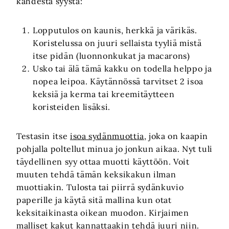
kahdesta syystä:
Lopputulos on kaunis, herkkä ja värikäs.
Koristelussa on juuri sellaista tyyliä mistä
itse pidän (luonnonkukat ja macarons)
Usko tai älä tämä kakku on todella helppo ja
nopea leipoa. Käytännössä tarvitset 2 isoa
keksiä ja kerma tai kreemitäytteen
koristeiden lisäksi.
Testasin itse
isoa sydänmuottia
, joka on kaapin
pohjalla poltellut minua jo jonkun aikaa. Nyt tuli
täydellinen syy ottaa muotti käyttöön. Voit
muuten tehdä tämän keksikakun ilman
muottiakin. Tulosta tai piirrä sydänkuvio
paperille ja käytä sitä mallina kun otat
keksitaikinasta oikean muodon. Kirjaimen
malliset kakut kannattaakin tehdä juuri niin.