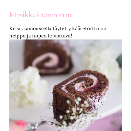
Kirsikkakääretorttu
Kirsikkamoussella täytetty kääretorttu on
helppo ja nopea leivottava!