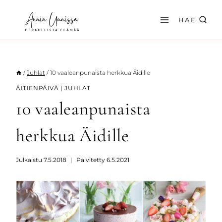
Siirry
sisältöön
HAE
/
Juhlat
/
10 vaaleanpunaista herkkua Äidille
ÄITIENPÄIVÄ
|
JUHLAT
10 vaaleanpunaista
herkkua Äidille
Julkaistu
7.5.2018
Päivitetty
6.5.2021