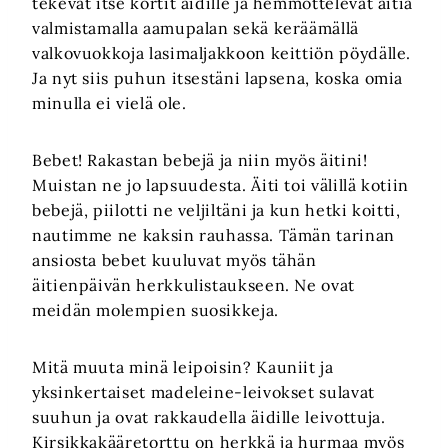
tekevät itse kortit äidille ja hemmottelevat äitiä
valmistamalla aamupalan sekä keräämällä
valkovuokkoja lasimaljakkoon keittiön pöydälle.
Ja nyt siis puhun itsestäni lapsena, koska omia
minulla ei vielä ole.
Bebet! Rakastan bebejä ja niin myös äitini!
Muistan ne jo lapsuudesta. Äiti toi välillä kotiin
bebejä, piilotti ne veljiltäni ja kun hetki koitti,
nautimme ne kaksin rauhassa. Tämän tarinan
ansiosta bebet kuuluvat myös tähän
äitienpäivän herkkulistaukseen. Ne ovat
meidän molempien suosikkeja.
Mitä muuta minä leipoisin? Kauniit ja
yksinkertaiset madeleine-leivokset sulavat
suuhun ja ovat rakkaudella äidille leivottuja.
Kirsikkakääretorttu on herkkä ja hurmaa myös