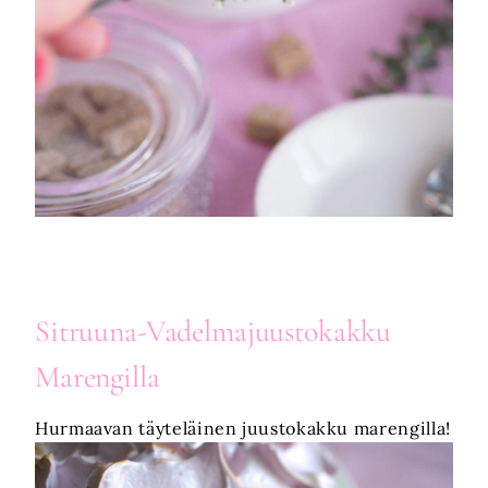
Sitruuna-Vadelmajuustokakku
Marengilla
Hurmaavan täyteläinen juustokakku marengilla!