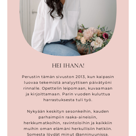
HEI IHANA!
Perustin tämän sivuston 2013, kun kaipasin
luovaa tekemistä analyyttisen päivätyöni
rinnalle. Opettelin leipomaan, kuvaamaan
ja kirjoittamaan. Parin vuoden kuluttua
harrastuksesta tuli työ.
Nykyään keskityn sesonkeihin, kauden
parhaimpiin raaka-aineisiin,
herkkumatkoihin, ravintoloihin ja kaikkiin
muihin oman elämäni herkullisiin hetkiin.
Somesta löydät minut @anninuunissa.