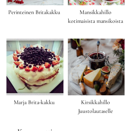
Perinteinen Britakakku
Mansikkahillo
kotimaisista mansikoista
Marja Brita-kakku
Kirsikkahillo
Juustolautaselle