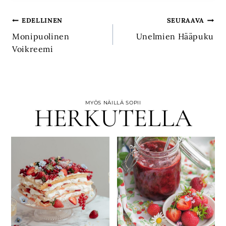
Artikkelien
EDELLINEN
SEURAAVA
Monipuolinen
Unelmien Hääpuku
selaus
Voikreemi
MYÖS NÄILLÄ SOPII
HERKUTELLA