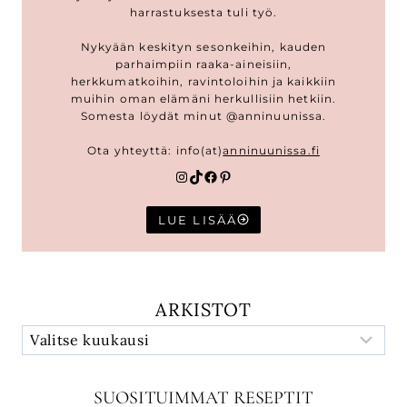
harrastuksesta tuli työ.
Nykyään keskityn sesonkeihin, kauden
parhaimpiin raaka-aineisiin,
herkkumatkoihin, ravintoloihin ja kaikkiin
muihin oman elämäni herkullisiin hetkiin.
Somesta löydät minut @anninuunissa.
Ota yhteyttä: info(at)
anninuunissa.fi
Instagram
TikTok
Facebook
Pinterest
LUE LISÄÄ
ARKISTOT
SUOSITUIMMAT RESEPTIT