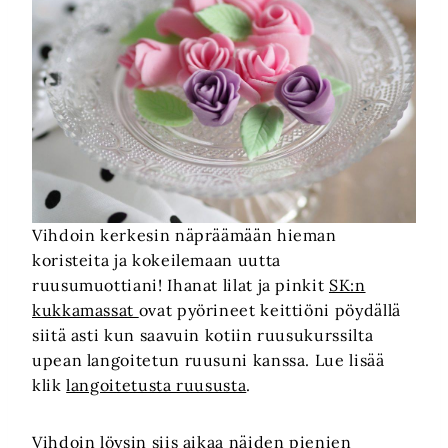
Vihdoin kerkesin näpräämään hieman
koristeita ja kokeilemaan uutta
ruusumuottiani! Ihanat lilat ja pinkit
SK:n
kukkamassat
ovat pyörineet keittiöni pöydällä
siitä asti kun saavuin kotiin ruusukurssilta
upean langoitetun ruusuni kanssa. Lue lisää
klik
langoitetusta ruususta
.
Vihdoin löysin siis aikaa näiden pienien