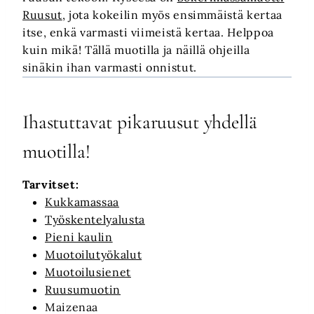
Ruusut
, jota kokeilin myös ensimmäistä kertaa
itse, enkä varmasti viimeistä kertaa. Helppoa
kuin mikä! Tällä muotilla ja näillä ohjeilla
sinäkin ihan varmasti onnistut.
Ihastuttavat pikaruusut yhdellä
muotilla!
Tarvitset:
Kukkamassaa
Työskentelyalusta
Pieni kaulin
Muotoilutyökalut
Muotoilusienet
Ruusumuotin
Maizenaa