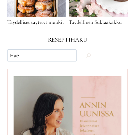
Täydelliset täytetyt munkit
Täydellinen Suklaakakku
RESEPTIHAKU
Käytä
hakua
ja
etsi
reseptejä