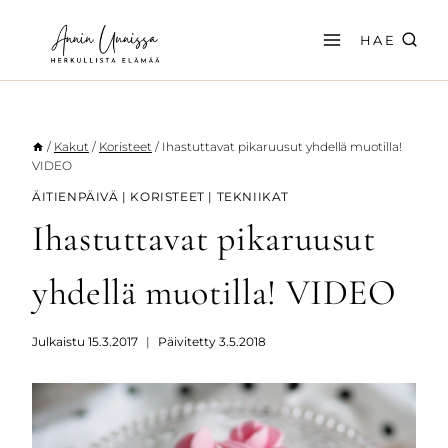
Siirry
sisältöön
HAE
/
Kakut
/
Koristeet
/
Ihastuttavat pikaruusut yhdellä muotilla!
VIDEO
ÄITIENPÄIVÄ
|
KORISTEET
|
TEKNIIKAT
Ihastuttavat pikaruusut
yhdellä muotilla! VIDEO
Julkaistu
15.3.2017
Päivitetty
3.5.2018