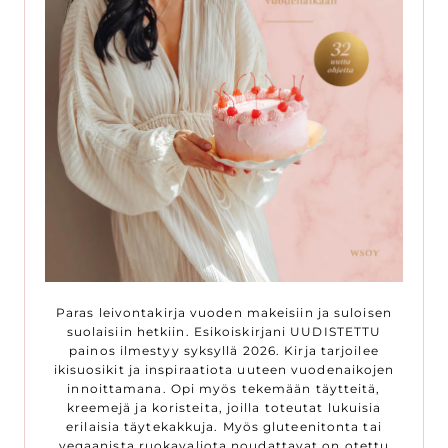
Paras leivontakirja vuoden makeisiin ja suloisen
suolaisiin hetkiin. Esikoiskirjani UUDISTETTU
painos ilmestyy syksyllä 2026. Kirja tarjoilee
ikisuosikit ja inspiraatiota uuteen vuodenaikojen
innoittamana. Opi myös tekemään täytteitä,
kreemejä ja koristeita, joilla toteutat lukuisia
erilaisia täytekakkuja. Myös gluteenitonta tai
vegaanista ruokavaliota noudattavat on otettu