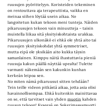
ruusujen pyörittelyyn. Koristeiden tekeminen
on rentouttava aja terapeuttista, vaikka en
meinaa siihen löytää usein aikaa. No
langoitetun kukan tekoon meni tunteja. Näiden
pikaruusujen tekoon vain minuutteja – taisin
muistella liikaa sitä yksityiskohtaista urakkaa.
Pikaruusujen ulkonäkö ei ehkä ole yhtä aito tai
ruusujen yksityiskohdat yhtä symmetriset,
mutta eipä ole yksikään aito kukka täysin
samanlainen. Kimppu näitä ihastuttavia pieniä
ruusuja kakun päällä näyttää upealta! Tulette
varmasti näkemään sen kakunkin kunhan
kerkeän leipoa sen.
No miten nämä pikaruusut sitten tehdään?
Tein teille videon pitkästä aikaa, jotta asia olisi
havainnollisempaa. Ehkä kuitenkin mainittavaa
on se, että tarvitset vain yhden
muotin
kahden
ruusun tekoon! Kyseesä on
Sokerimassamuotti