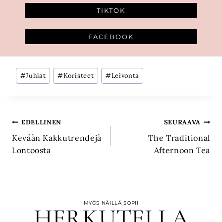
TIKTOK
FACEBOOK
Avainsanat:
#
Juhlat
#
Koristeet
#
Leivonta
Artikkelien
EDELLINEN
SEURAAVA
Kevään Kakkutrendejä
The Traditional
selaus
Lontoosta
Afternoon Tea
MYÖS NÄILLÄ SOPII
HERKUTELLA