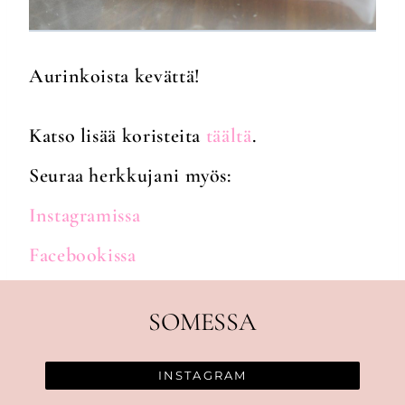
Aurinkoista kevättä!
Katso lisää koristeita
täältä
.
Seuraa herkkujani myös:
Instagramissa
Facebookissa
SOMESSA
INSTAGRAM