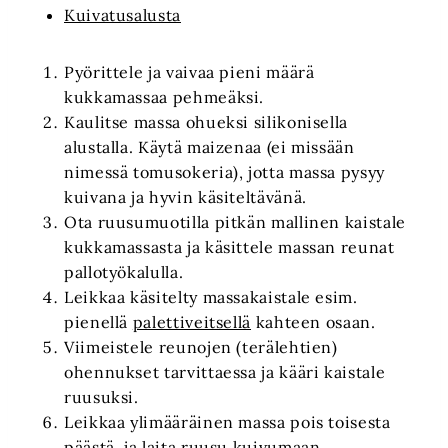
Kuivatusalusta
Pyörittele ja vaivaa pieni määrä
kukkamassaa pehmeäksi.
Kaulitse massa ohueksi silikonisella
alustalla. Käytä maizenaa (ei missään
nimessä tomusokeria), jotta massa pysyy
kuivana ja hyvin käsiteltävänä.
Ota ruusumuotilla pitkän mallinen kaistale
kukkamassasta ja käsittele massan reunat
pallotyökalulla.
Leikkaa käsitelty massakaistale esim.
pienellä
palettiveitsellä
kahteen osaan.
Viimeistele reunojen (terälehtien)
ohennukset tarvittaessa ja kääri kaistale
ruusuksi.
Leikkaa ylimääräinen massa pois toisesta
päästä ja laita ruusu kuivumaan