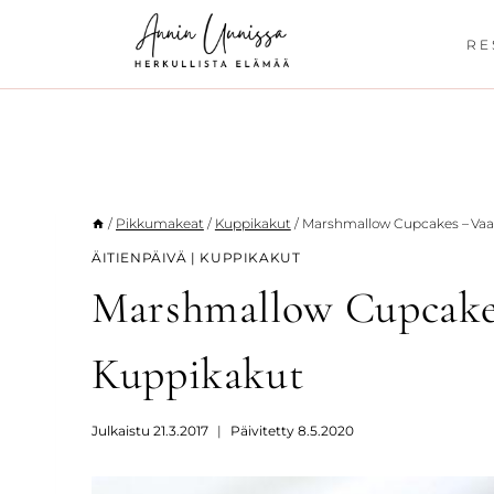
Siirry
sisältöön
RE
/
Pikkumakeat
/
Kuppikakut
/
Marshmallow Cupcakes – Vaa
ÄITIENPÄIVÄ
|
KUPPIKAKUT
Marshmallow Cupcake
Kuppikakut
Julkaistu
21.3.2017
Päivitetty
8.5.2020