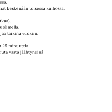
ssa.
unat keskenään toisessa kulhossa.
tkaa).
uolimella.
 jaa taikina vuokiin.
n 25 minuuttia.
ruta vasta jäähtyneinä.