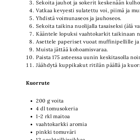
Sekoita jauhot ja sokerit keskenään kulho
Vatkaa kevyesti sulatettu voi, piimä ja m
Yhdistä voimunaseos ja jauhoseos.
Sekoita taikina nuolijalla tasaiseksi (älä va
Kääntele lopuksi vaahtokarkit taikinaan n
Asettele paperiset vuoat muffinipellille ja
Muista jättää kohoamisvaraa.
Paista 175 asteessa uunin keskitasolla noi
Jäähdytä kuppikakut ritilän päällä ja kuor
Kuorrute
200 g voita
4 dl tomusokeria
1-2 rkl maitoa
vaahtokarkki aromia
pinkki tomuväri
12 cocktailkirsikkaa