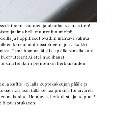
ssa leipoen, saunoen ja ulkoilmasta nauttien!
istoi ja ilma helli muutenkin mieltä!
hdoilla ja kuppikakut ovatkin mahtava valinta
jälleen kerran muffinssiohjeeni, jossa kaikki
sta. Tämä homma jäi siis lapsille samalla kuin
kuorrutteen! Ai että nuo ihanat
niin suurten kuin pientenkin herkkusuiden
ella Ruffle -tyllalla kuppikakkujen päälle ja
tuksen värjäsin tällä kertaa pinkillä tomuvärillä
en makuaine. Hempeää, herkullista ja helppoa!
helö-pursotukseen!