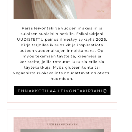
Paras leivontakirja vuoden makeisiin ja
suloisen suolaisiin hetkiin. Esikoiskirjani
UUDISTETTU painos ilmestyy syksyllä 2026.
Kirja tarjoilee ikisuosikit ja inspiraatiota
uuteen vuodenaikojen innoittamana. Opi
myös tekemään täytteitä, kreemejä ja
koristeita, joilla toteutat lukuisia erilaisia
täytekakkuja. Myös gluteenitonta tai
vegaanista ruokavaliota noudattavat on otettu
huomioon.
ENNAKKOTILAA LEIVONTAKIRJANI