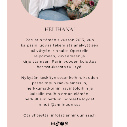
HEI IHANA!
Perustin tämän sivuston 2013, kun
kaipasin luovaa tekemistä analyyttisen
päivätyöni rinnalle. Opettelin
leipomaan, kuvaamaan ja
kirjoittamaan. Parin vuoden kuluttua
harrastuksesta tuli työ.
Nykyään keskityn sesonkeihin, kauden
parhaimpiin raaka-aineisiin,
herkkumatkoihin, ravintoloihin ja
kaikkiin muihin oman elämäni
herkullisiin hetkiin. Somesta löydät
minut @anninuunissa.
Ota yhteyttä: info(at)
anninuunissa.fi
Instagram
TikTok
Facebook
Pinterest