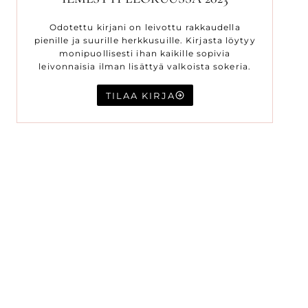
Odotettu kirjani on leivottu rakkaudella
pienille ja suurille herkkusuille. Kirjasta löytyy
monipuollisesti ihan kaikille sopivia
leivonnaisia ilman lisättyä valkoista sokeria.
TILAA KIRJA