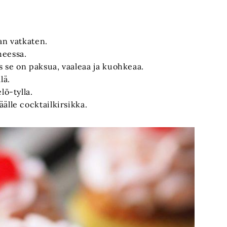
an vatkaten.
heessa.
 se on paksua, vaaleaa ja kuohkeaa.
lä.
lö-tylla.
älle cocktailkirsikka.