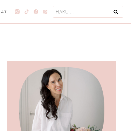
Haku:
JAT