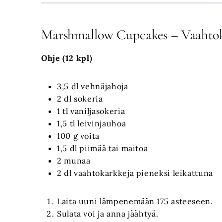
Marshmallow Cupcakes – Vaahto
Ohje (12 kpl)
3,5 dl vehnäjahoja
2 dl sokeria
1 tl vaniljasokeria
1,5 tl leivinjauhoa
100 g voita
1,5 dl piimää tai maitoa
2 munaa
2 dl vaahtokarkkeja pieneksi leikattuna
Laita uuni lämpenemään 175 asteeseen.
Sulata voi ja anna jäähtyä.