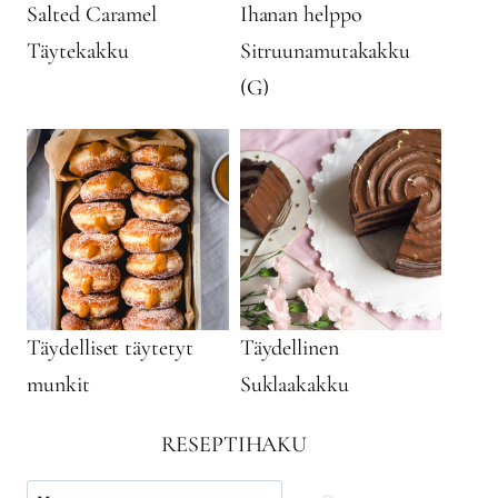
Salted Caramel
Ihanan helppo
Täytekakku
Sitruunamutakakku
(G)
Täydelliset täytetyt
Täydellinen
munkit
Suklaakakku
RESEPTIHAKU
Käytä