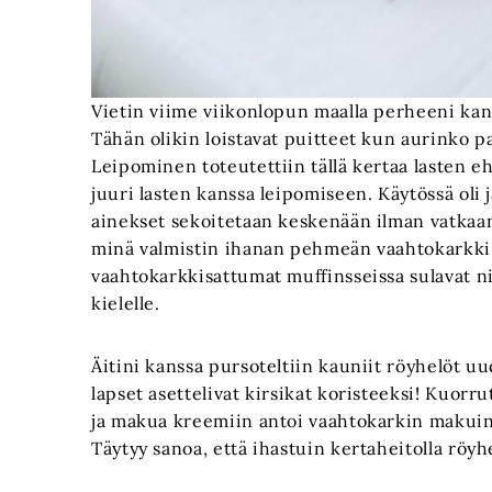
Vietin viime viikonlopun maalla perheeni kan
Tähän olikin loistavat puitteet kun aurinko pa
Leipominen toteutettiin tällä kertaa lasten e
juuri lasten kanssa leipomiseen. Käytössä oli 
ainekset sekoitetaan keskenään ilman vatkaami
minä valmistin ihanan pehmeän vaahtokarkki 
vaahtokarkkisattumat muffinsseissa sulavat 
kielelle.
Äitini kanssa pursoteltiin kauniit röyhelöt uud
lapset asettelivat kirsikat koristeeksi! Kuorru
ja makua kreemiin antoi vaahtokarkin makuin
Täytyy sanoa, että ihastuin kertaheitolla röy