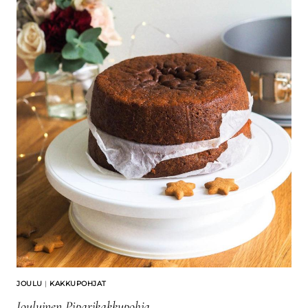
JOULU
|
KAKKUPOHJAT
Jouluinen Piparikakkupohja