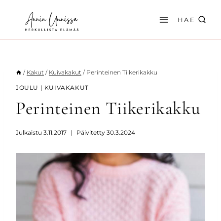
Siirry
sisältöön
HAE
/
Kakut
/
Kuivakakut
/
Perinteinen Tiikerikakku
JOULU
|
KUIVAKAKUT
Perinteinen Tiikerikakku
Julkaistu
3.11.2017
Päivitetty
30.3.2024