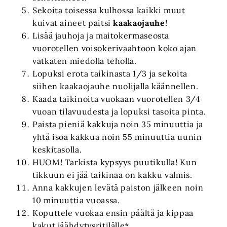
Sekoita toisessa kulhossa kaikki muut
kuivat aineet paitsi
kaakaojauhe
!
Lisää jauhoja ja maitokermaseosta
vuorotellen voisokerivaahtoon koko ajan
vatkaten miedolla teholla.
Lopuksi erota taikinasta 1/3 ja sekoita
siihen kaakaojauhe nuolijalla käännellen.
Kaada taikinoita vuokaan vuorotellen 3/4
vuoan tilavuudesta ja lopuksi tasoita pinta.
Paista pieniä kakkuja noin 35 minuuttia ja
yhtä isoa kakkua noin 55 minuuttia uunin
keskitasolla.
HUOM! Tarkista kypsyys puutikulla! Kun
tikkuun ei jää taikinaa on kakku valmis.
Anna kakkujen levätä paiston jälkeen noin
10 minuuttia vuoassa.
Koputtele vuokaa ensin päältä ja kippaa
kakut
jäähdytysritilälle
*.