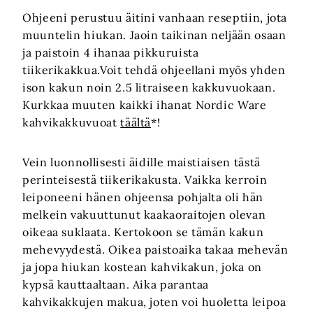
Ohjeeni perustuu äitini vanhaan reseptiin, jota
muuntelin hiukan. Jaoin taikinan neljään osaan
ja paistoin 4 ihanaa pikkuruista
tiikerikakkua.Voit tehdä ohjeellani myös yhden
ison kakun noin 2.5 litraiseen kakkuvuokaan.
Kurkkaa muuten kaikki ihanat Nordic Ware
kahvikakkuvuoat
täältä
*!
Vein luonnollisesti äidille maistiaisen tästä
perinteisestä tiikerikakusta. Vaikka kerroin
leiponeeni hänen ohjeensa pohjalta oli hän
melkein vakuuttunut kaakaoraitojen olevan
oikeaa suklaata. Kertokoon se tämän kakun
mehevyydestä. Oikea paistoaika takaa mehevän
ja jopa hiukan kostean kahvikakun, joka on
kypsä kauttaaltaan. Aika parantaa
kahvikakkujen makua, joten voi huoletta leipoa