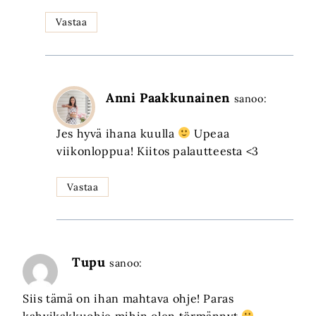
Vastaa
Anni Paakkunainen
sanoo:
Jes hyvä ihana kuulla
Upeaa
viikonloppua! Kiitos palautteesta <3
Vastaa
Tupu
sanoo:
Siis tämä on ihan mahtava ohje! Paras
kahvikakkuohje mihin olen törmännyt