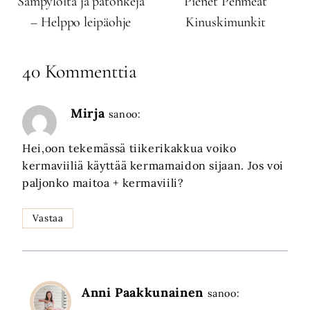
Sämpylöitä ja patonkeja
Pienet Pehmeät
– Helppo leipäohje
Kinuskimunkit
40 Kommenttia
Mirja
sanoo:
Hei,oon tekemässä tiikerikakkua voiko
kermaviiliä käyttää kermamaidon sijaan. Jos voi
paljonko maitoa + kermaviili?
Vastaa
Anni Paakkunainen
sanoo: