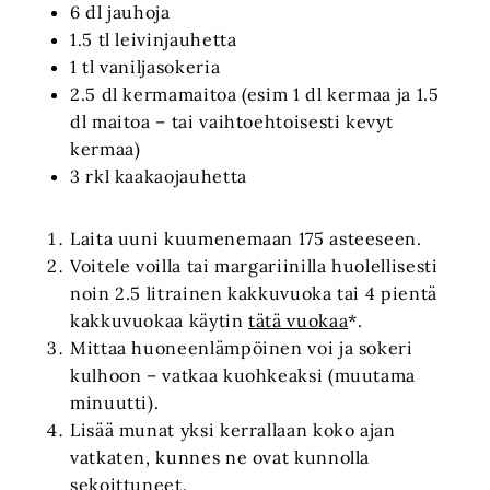
6 dl jauhoja
1.5 tl leivinjauhetta
1 tl vaniljasokeria
2.5 dl kermamaitoa (esim 1 dl kermaa ja 1.5
dl maitoa – tai vaihtoehtoisesti kevyt
kermaa)
3 rkl kaakaojauhetta
Laita uuni kuumenemaan 175 asteeseen.
Voitele voilla tai margariinilla huolellisesti
noin 2.5 litrainen kakkuvuoka tai 4 pientä
kakkuvuokaa käytin
tätä vuokaa
*.
Mittaa huoneenlämpöinen voi ja sokeri
kulhoon – vatkaa kuohkeaksi (muutama
minuutti).
Lisää munat yksi kerrallaan koko ajan
vatkaten, kunnes ne ovat kunnolla
sekoittuneet.