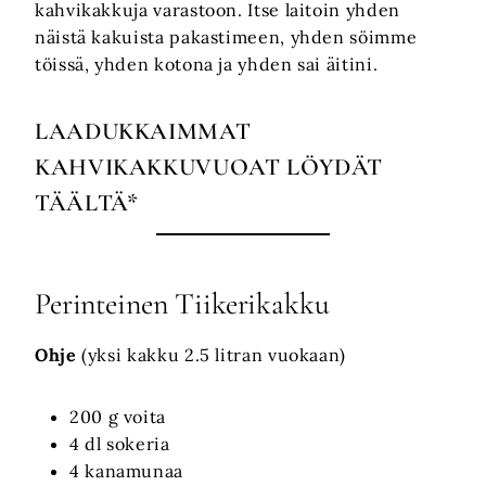
kahvikakkuja varastoon. Itse laitoin yhden
näistä kakuista pakastimeen, yhden söimme
töissä, yhden kotona ja yhden sai äitini.
LAADUKKAIMMAT
KAHVIKAKKUVUOAT LÖYDÄT
TÄÄLTÄ
*
Perinteinen Tiikerikakku
Ohje
(yksi kakku 2.5 litran vuokaan)
200 g voita
4 dl sokeria
4 kanamunaa