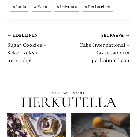
Avainsanat:
#
Joulu
#
Kakut
#
Leivonta
#
Perinteiset
Artikkelien
EDELLINEN
SEURAAVA
Sugar Cookies –
Cake International –
selaus
Sokerikeksit
Kakkutaidetta
perusohje
parhaimmillaan
MYÖS NÄILLÄ SOPII
HERKUTELLA