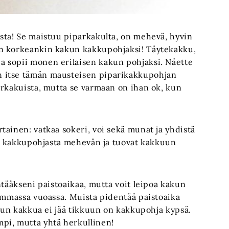
sta! Se maistuu piparkakulta, on mehevä, hyvin
en korkeankin kakun kakkupohjaksi! Täytekakku,
 sopii monen erilaisen kakun pohjaksi. Näette
 itse tämän mausteisen piparikakkupohjan
arkakuista, mutta se varmaan on ihan ok, kun
tainen: vatkaa sokeri, voi sekä munat ja yhdistä
vät kakkupohjasta mehevän ja tuovat kakkuun
ntääkseni paistoaikaa, mutta voit leipoa kakun
sommassa vuoassa. Muista pidentää paistoaika
 Kun kakkua ei jää tikkuun on kakkupohja kypsä.
pi, mutta yhtä herkullinen!