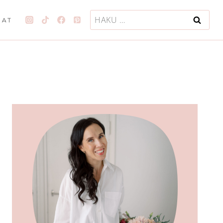
Haku:
JAT