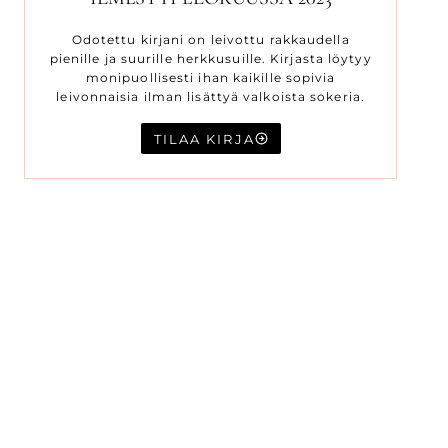
Odotettu kirjani on leivottu rakkaudella
pienille ja suurille herkkusuille. Kirjasta löytyy
monipuollisesti ihan kaikille sopivia
leivonnaisia ilman lisättyä valkoista sokeria.
TILAA KIRJA