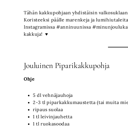
Tähän kakkupohjaan yhdistäisin valkosuklaan t
Koristeeksi päälle marenkeja ja lumihiutaleit
Instagramissa #anninuunissa #minunjoulukakk
kakkuja! ♥
Jouluinen Piparikakkupohja
Ohje
5 dl vehnäjauhoja
2-3 tl piparkakkumaustetta (tai muita mie
ripaus suolaa
1 tl leivinjauhetta
1 tl ruokasoodaa