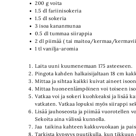
200 g voita
1.5 dl fariinisokeria
1.5 dl sokeria
3 isoa kananmunaa
0.5 dl tummaa siirappia
2 dl piimää ( tai maitoa/kermaa/kermavii
1 tl vanilja-aromia
Laita uuni kuumenemaan 175 asteeseen.
Pingota kahden halkaisijaltaan 18 cm kakk
Mittaa ja sihtaa kaikki kuivat aineet isoo
Mittaa huoneenlämpöinen voi toiseen iso
Vatkaa voi ja sokeri kuohkeaksi ja lisää 
vatkaten. Vatkaa lopuksi myös siirappi se
Lisää jauhoseosta ja piimää vuorotellen v
Sekoita aina välissä kunnolla.
Jaa taikina kahteen kakkuvuokaan ja pais
Tarkista kypsyys puutikulla, kun tikkuun e