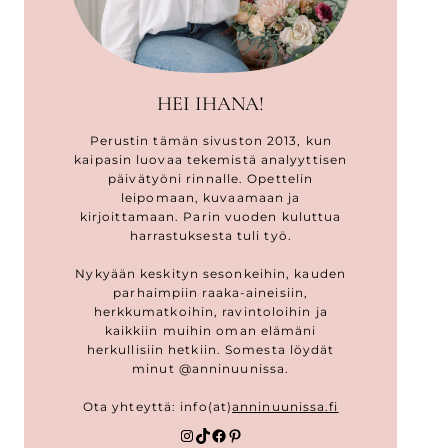
HEI IHANA!
Perustin tämän sivuston 2013, kun
kaipasin luovaa tekemistä analyyttisen
päivätyöni rinnalle. Opettelin
leipomaan, kuvaamaan ja
kirjoittamaan. Parin vuoden kuluttua
harrastuksesta tuli työ.
Nykyään keskityn sesonkeihin, kauden
parhaimpiin raaka-aineisiin,
herkkumatkoihin, ravintoloihin ja
kaikkiin muihin oman elämäni
herkullisiin hetkiin. Somesta löydät
minut @anninuunissa.
Ota yhteyttä: info(at)
anninuunissa.fi
Instagram
TikTok
Facebook
Pinterest