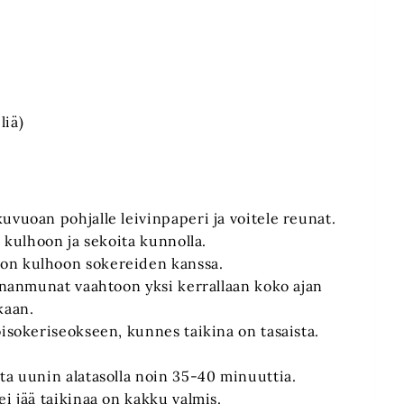
liä)
uvuoan pohjalle leivinpaperi ja voitele reunat.
n kulhoon ja sekoita kunnolla.
on kulhoon sokereiden kanssa.
kananmunat vaahtoon yksi kerrallaan koko ajan
kaan.
oisokeriseokseen, kunnes taikina on tasaista.
ta uunin alatasolla noin 35-40 minuuttia.
i jää taikinaa on kakku valmis.