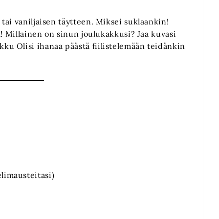
ai vaniljaisen täytteen. Miksei suklaankin!
a! Millainen on sinun joulukakkusi? Jaa kuvasi
u Olisi ihanaa päästä fiilistelemään teidänkin
limausteitasi)