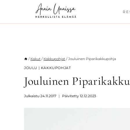
Siirry
sisältöön
RE
/
Kakut
/
Kakkupohjat
/
Jouluinen Piparikakkupohja
JOULU
|
KAKKUPOHJAT
Jouluinen Piparikakk
Julkaistu
24.11.2017
Päivitetty
12.12.2023