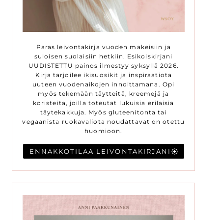
Paras leivontakirja vuoden makeisiin ja
suloisen suolaisiin hetkiin. Esikoiskirjani
UUDISTETTU painos ilmestyy syksyllä 2026.
Kirja tarjoilee ikisuosikit ja inspiraatiota
uuteen vuodenaikojen innoittamana. Opi
myös tekemään täytteitä, kreemejä ja
koristeita, joilla toteutat lukuisia erilaisia
täytekakkuja. Myös gluteenitonta tai
vegaanista ruokavaliota noudattavat on otettu
huomioon.
ENNAKKOTILAA LEIVONTAKIRJANI