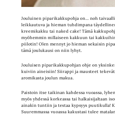
Jouluinen piparikakkupohja on… noh taivaalli
leikkautuva ja hieman tuhdimpana täydellin
kreemikakku tai naked cake! Tämä kakkupohja
myöhemmin millaiseen kakkuun tai kakkuihin
piilotin! Olen mennyt jo hieman sekaisin pip
tämä joulukausi on niin lyhyt.
Jouluisen piparikakkupohjan ohje on yksinker
kuiviin aineisiin! Siirappi ja mausteet teke
aromikasta joulun makua.
Paistoin itse taikinan kahdessa vuoassa, lyhe
myös yhdessä korkeassa tai halkaisijaltaan i
ainakin tuntiin ja testaa kypsyys puutikulla!
Suuremmassa vuoassa kakustasi tulee matalam