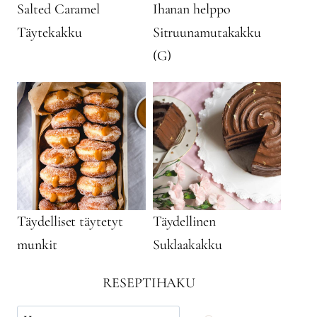
Salted Caramel
Ihanan helppo
Täytekakku
Sitruunamutakakku
(G)
Täydelliset täytetyt
Täydellinen
munkit
Suklaakakku
RESEPTIHAKU
Käytä