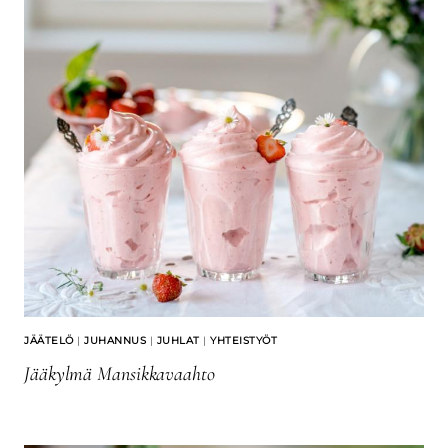
JÄÄTELÖ
|
JUHANNUS
|
JUHLAT
|
YHTEISTYÖT
Jääkylmä Mansikkavaahto