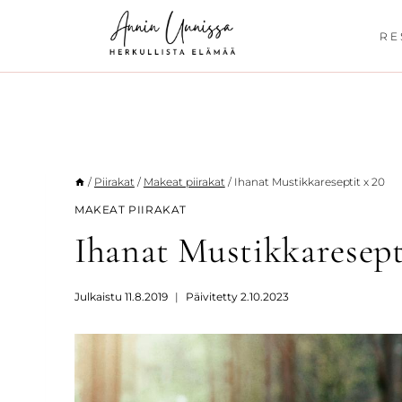
Siirry
sisältöön
RE
/
Piirakat
/
Makeat piirakat
/
Ihanat Mustikkareseptit x 20
MAKEAT PIIRAKAT
Ihanat Mustikkaresept
Julkaistu
11.8.2019
Päivitetty
2.10.2023