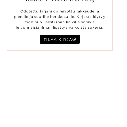
Odotettu kirjani on leivottu rakkaudella
pienille ja suurille herkkusuille. Kirjasta löytyy
monipuollisesti ihan kaikille sopivia
leivonnaisia ilman lisättyä valkoista sokeria.
TILAA KIRJA