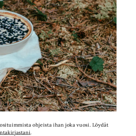
situimmista ohjeista ihan joka vuosi. Löydät
ntakirjastani
.