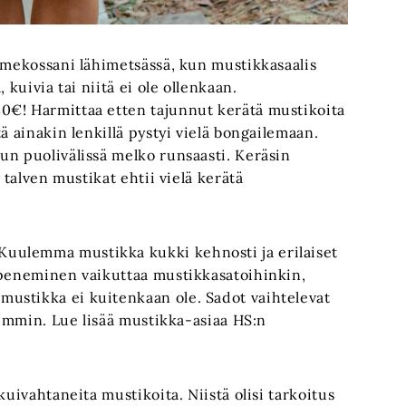
ä mekossani lähimetsässä, kun mustikkasaalis
 kuivia tai niitä ei ole ollenkaan.
0€! Harmittaa etten tajunnut kerätä mustikoita
ä ainakin lenkillä pystyi vielä bongailemaan.
un puolivälissä melko runsaasti. Keräsin
 talven mustikat ehtii vielä kerätä
uulemma mustikka kukki kehnosti ja erilaiset
mpeneminen vaikuttaa mustikkasatoihinkin,
ustikka ei kuitenkaan ole. Sadot vaihtelevat
aremmin. Lue lisää mustikka-asiaa HS:n
kuivahtaneita mustikoita. Niistä olisi tarkoitus