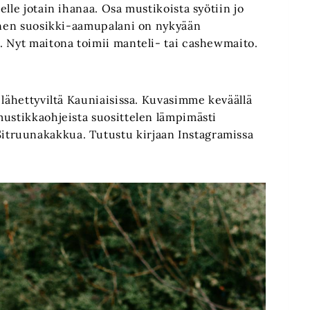
lle jotain ihanaa. Osa mustikoista syötiin jo
oinen suosikki-aamupalani on nykyään
. Nyt maitona toimii manteli- tai cashewmaito.
 lähettyviltä Kauniaisissa. Kuvasimme keväällä
mustikkaohjeista suosittelen lämpimästi
truunakakkua. Tutustu kirjaan Instagramissa