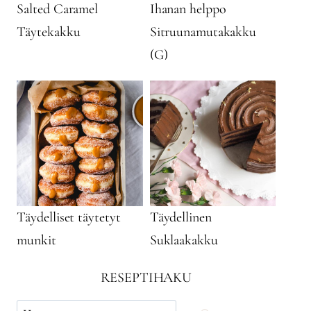
Salted Caramel
Ihanan helppo
Täytekakku
Sitruunamutakakku
(G)
Täydelliset täytetyt
Täydellinen
munkit
Suklaakakku
RESEPTIHAKU
Käytä