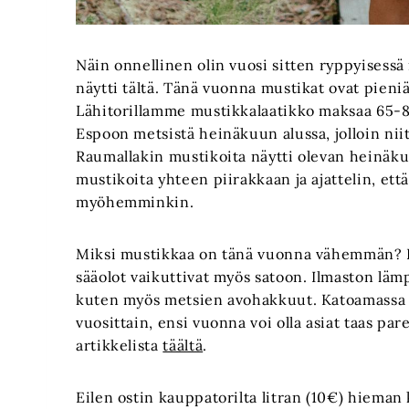
Näin onnellinen olin vuosi sitten ryppyisess
näytti tältä. Tänä vuonna mustikat ovat pieniä,
Lähitorillamme mustikkalaatikko maksaa 65-8
Espoon metsistä heinäkuun alussa, jolloin niit
Raumallakin mustikoita näytti olevan heinäku
mustikoita yhteen piirakkaan ja ajattelin, että
myöhemminkin.
Miksi mustikkaa on tänä vuonna vähemmän? K
sääolot vaikuttivat myös satoon. Ilmaston lä
kuten myös metsien avohakkuut. Katoamassa m
vuosittain, ensi vuonna voi olla asiat taas p
artikkelista
täältä
.
Eilen ostin kauppatorilta litran (10€) hieman 