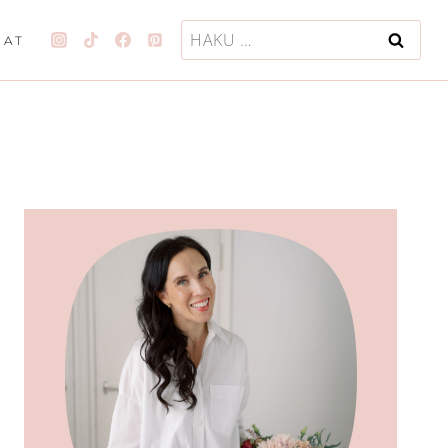
Haku:
JAT