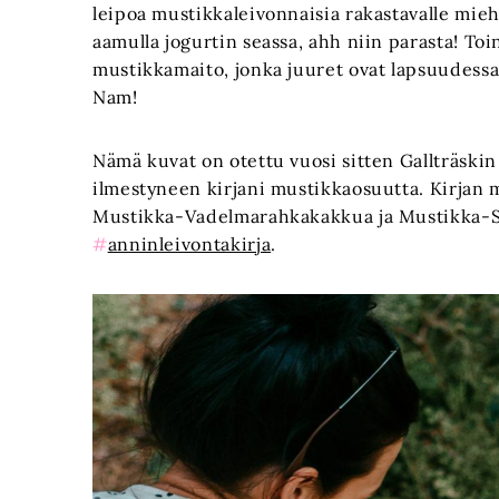
leipoa mustikkaleivonnaisia rakastavalle miehe
aamulla jogurtin seassa, ahh niin parasta! T
mustikkamaito, jonka juuret ovat lapsuudessa
Nam!
Nämä kuvat on otettu vuosi sitten Gallträskin
ilmestyneen kirjani mustikkaosuutta. Kirjan 
Mustikka-Vadelmarahkakakkua ja Mustikka-Si
#
anninleivontakirja
.