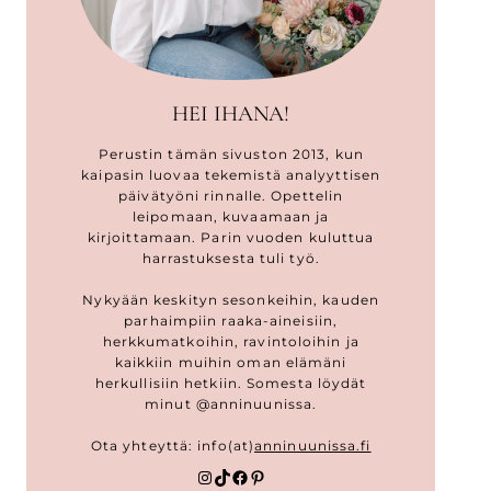
HEI IHANA!
Perustin tämän sivuston 2013, kun
kaipasin luovaa tekemistä analyyttisen
päivätyöni rinnalle. Opettelin
leipomaan, kuvaamaan ja
kirjoittamaan. Parin vuoden kuluttua
harrastuksesta tuli työ.
Nykyään keskityn sesonkeihin, kauden
parhaimpiin raaka-aineisiin,
herkkumatkoihin, ravintoloihin ja
kaikkiin muihin oman elämäni
herkullisiin hetkiin. Somesta löydät
minut @anninuunissa.
Ota yhteyttä: info(at)
anninuunissa.fi
Instagram
TikTok
Facebook
Pinterest