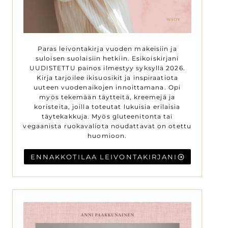
Paras leivontakirja vuoden makeisiin ja
suloisen suolaisiin hetkiin. Esikoiskirjani
UUDISTETTU painos ilmestyy syksyllä 2026.
Kirja tarjoilee ikisuosikit ja inspiraatiota
uuteen vuodenaikojen innoittamana. Opi
myös tekemään täytteitä, kreemejä ja
koristeita, joilla toteutat lukuisia erilaisia
täytekakkuja. Myös gluteenitonta tai
vegaanista ruokavaliota noudattavat on otettu
huomioon.
ENNAKKOTILAA LEIVONTAKIRJANI