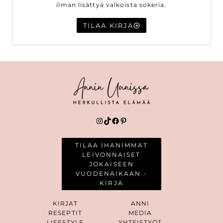
ilman lisättyä valkoista sokeria.
TILAA KIRJA
Instagram
TikTok
Facebook
Pinterest
TILAA IHANIMMAT
LEIVONNAISET
JOKAISEEN
VUODENAIKAAN -
KIRJA
KIRJAT
ANNI
RESEPTIT
MEDIA
LIFESTYLE
YHTEISTYÖT