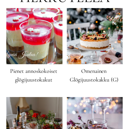
Pienet annoskokoiset
Omenainen
glögijuustokakut
Glögijuustokakku (G)