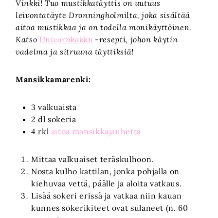
Vinkki! Tuo mustikkatäyttis on uutuus
leivontatäyte Dronningholmilta, joka sisältää
aitoa mustikkaa ja on todella monikäyttöinen.
Katso
Unicornkakku
-resepti, johon käytin
vadelma ja sitruuna täyttiksiä!
Mansikkamarenki:
3 valkuaista
2 dl sokeria
4 rkl
aitoa mansikkajauhetta
Mittaa valkuaiset teräskulhoon.
Nosta kulho kattilan, jonka pohjalla on
kiehuvaa vettä, päälle ja aloita vatkaus.
Lisää sokeri erissä ja vatkaa niin kauan
kunnes sokerikiteet ovat sulaneet (n. 60