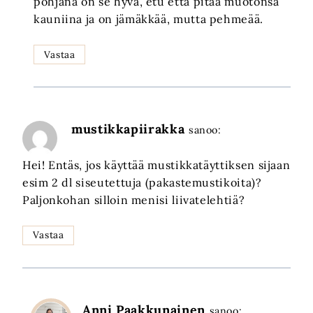
pohjana on se hyvä, etu että pitää muotonsa
kauniina ja on jämäkkää, mutta pehmeää.
Vastaa
mustikkapiirakka
sanoo:
Hei! Entäs, jos käyttää mustikkatäyttiksen sijaan
esim 2 dl siseutettuja (pakastemustikoita)?
Paljonkohan silloin menisi liivatelehtiä?
Vastaa
Anni Paakkunainen
sanoo: