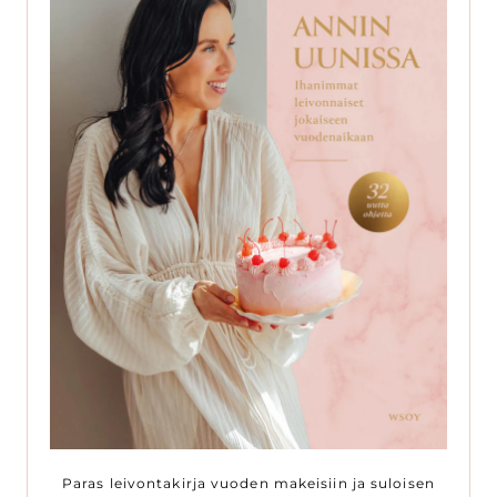
Paras leivontakirja vuoden makeisiin ja suloisen