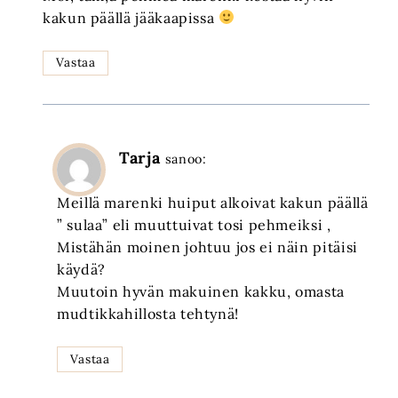
kakun päällä jääkaapissa
Vastaa
Tarja
sanoo:
Meillä marenki huiput alkoivat kakun päällä
” sulaa” eli muuttuivat tosi pehmeiksi ,
Mistähän moinen johtuu jos ei näin pitäisi
käydä?
Muutoin hyvän makuinen kakku, omasta
mudtikkahillosta tehtynä!
Vastaa