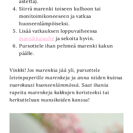
astetta).
Siirrä marenki toiseen kulhoon tai
monitoimikoneeseen ja vatkaa
huoneenlämpöiseksi.
Lisää vatkauksen loppuvaiheessa
mansikkajauhe
ja sekoita hyvin.
Pursottele ihan pehmeä marenki kakun
päälle.
Vinkki! Jos marenkia jää yli, pursottele
leivinpaperille marenkeja ja anna niiden kuivua
vuorokausi huoneenlämmössä. Saat ihania
rapeita marenkeja kakkujen koristeeksi tai
herkutteluun mansikoiden kanssa!