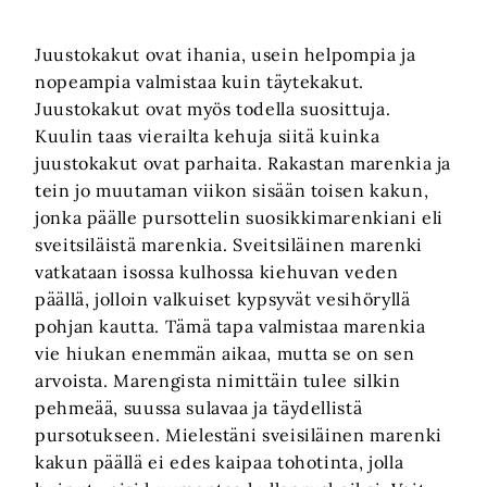
Juustokakut ovat ihania, usein helpompia ja
nopeampia valmistaa kuin täytekakut.
Juustokakut ovat myös todella suosittuja.
Kuulin taas vierailta kehuja siitä kuinka
juustokakut ovat parhaita. Rakastan marenkia ja
tein jo muutaman viikon sisään toisen kakun,
jonka päälle pursottelin suosikkimarenkiani eli
sveitsiläistä marenkia. Sveitsiläinen marenki
vatkataan isossa kulhossa kiehuvan veden
päällä, jolloin valkuiset kypsyvät vesihöryllä
pohjan kautta. Tämä tapa valmistaa marenkia
vie hiukan enemmän aikaa, mutta se on sen
arvoista. Marengista nimittäin tulee silkin
pehmeää, suussa sulavaa ja täydellistä
pursotukseen. Mielestäni sveisiläinen marenki
kakun päällä ei edes kaipaa tohotinta, jolla