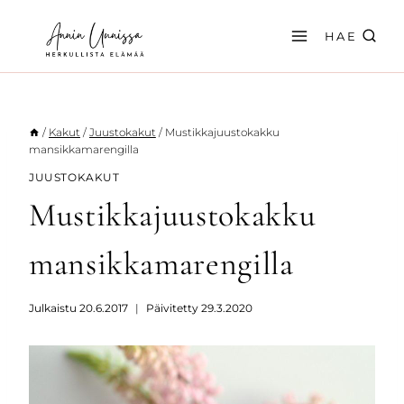
Siirry
sisältöön
HAE
/
Kakut
/
Juustokakut
/
Mustikkajuustokakku
mansikkamarengilla
JUUSTOKAKUT
Mustikkajuustokakku
mansikkamarengilla
Julkaistu
20.6.2017
Päivitetty
29.3.2020