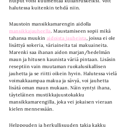
huiput voisi kuumentaa kullanruskeiksi. Voit
halutessa kuitenkin tehdä niin.
Maustoin mansikkamarengin aidolla
mansikkajauheella
. Maustamiseen sopii mikä
tahansa muukin
aidoista jauheista
, joissa ei ole
lisättyä sokeria, väriaineita tai makuaineita.
Marenki saa ihanan aidon marjan/hedelmän
maun ja hitusen kaunista väriä pintaan. Lisäsin
reseptiin vain muutaman ruokalusikallisen
jauhetta ja se riitti oikein hyvin. Halutessa vielä
voimakkaampaa makua ja sävyä, voi jauhetta
lisätä oman maun mukaan. Näin syntyi ihana,
täyteläinen mustikkajuustokakku
mansikkamarengilla, joka vei jokaisen vieraan
kielen mennessään.
Helppouden ja herkullisuuden takia kakku