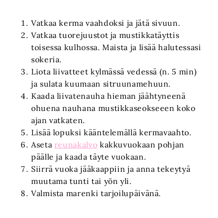
Vatkaa kerma vaahdoksi ja jätä sivuun.
Vatkaa tuorejuustot ja mustikkatäyttis
toisessa kulhossa. Maista ja lisää halutessasi
sokeria.
Liota liivatteet kylmässä vedessä (n. 5 min)
ja sulata kuumaan sitruunamehuun.
Kaada liivatenauha hieman jäähtyneenä
ohuena nauhana mustikkaseokseeen koko
ajan vatkaten.
Lisää lopuksi kääntelemällä kermavaahto.
Aseta
reunakalvo
kakkuvuokaan pohjan
päälle ja kaada täyte vuokaan.
Siirrä vuoka jääkaappiin ja anna tekeytyä
muutama tunti tai yön yli.
Valmista marenki tarjoilupäivänä.