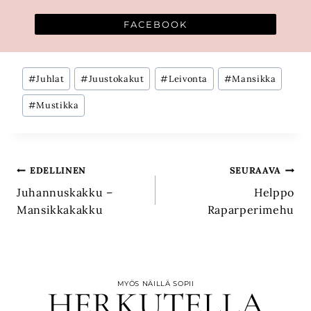
FACEBOOK
Avainsanat:
#
Juhlat
#
Juustokakut
#
Leivonta
#
Mansikka
#
Mustikka
Artikkelien
EDELLINEN
SEURAAVA
Juhannuskakku –
Helppo
selaus
Mansikkakakku
Raparperimehu
MYÖS NÄILLÄ SOPII
HERKUTELLA