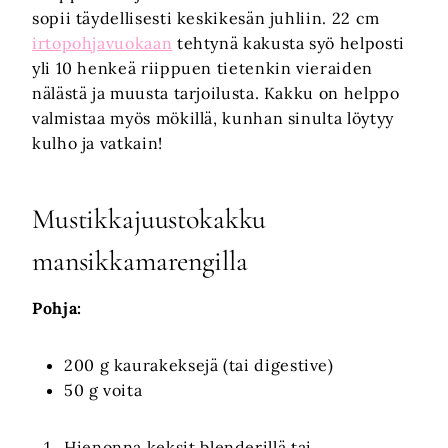
sopii täydellisesti keskikesän juhliin. 22 cm
irtopohjavuokaan
tehtynä kakusta syö helposti
yli 10 henkeä riippuen tietenkin vieraiden
nälästä ja muusta tarjoilusta. Kakku on helppo
valmistaa myös mökillä, kunhan sinulta löytyy
kulho ja vatkain!
Mustikkajuustokakku
mansikkamarengilla
Pohja:
200 g kaurakeksejä (tai digestive)
50 g voita
Hienonna keksit blenderillä tai