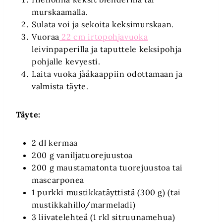
murskaamalla.
Sulata voi ja sekoita keksimurskaan.
Vuoraa
22 cm irtopohjavuoka
leivinpaperilla ja taputtele keksipohja
pohjalle kevyesti.
Laita vuoka jääkaappiin odottamaan ja
valmista täyte.
Täyte:
2 dl kermaa
200 g vaniljatuorejuustoa
200 g maustamatonta tuorejuustoa tai
mascarponea
1 purkki
mustikkatäyttistä
(300 g) (tai
mustikkahillo/marmeladi)
3 liivatelehteä (1 rkl sitruunamehua)