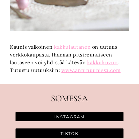
Kaunis valkoinen
kakkulautanen
on uutuus
verkkokaupasta. Ihanaan pitsireunaiseen
lautaseen voi yhdistää kätevän
kakkukuvun
.
Tutustu uutuuksiin:
www.anninuunissa.com
SOMESSA
INSTAGRAM
TIKTOK