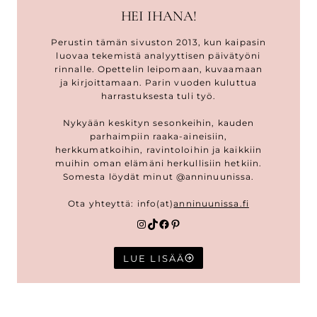
HEI IHANA!
Perustin tämän sivuston 2013, kun kaipasin
luovaa tekemistä analyyttisen päivätyöni
rinnalle. Opettelin leipomaan, kuvaamaan
ja kirjoittamaan. Parin vuoden kuluttua
harrastuksesta tuli työ.
Nykyään keskityn sesonkeihin, kauden
parhaimpiin raaka-aineisiin,
herkkumatkoihin, ravintoloihin ja kaikkiin
muihin oman elämäni herkullisiin hetkiin.
Somesta löydät minut @anninuunissa.
Ota yhteyttä: info(at)
anninuunissa.fi
Instagram
TikTok
Facebook
Pinterest
LUE LISÄÄ