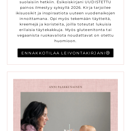
suolaisiin hetkiin. Esikoiskirjani UUDISTETTU
painos ilmestyy syksyllä 2026. Kirja tarjoilee
ikisuosikit ja inspiraatiota uuteen vuodenaikojen
innoittamana. Opi myös tekemään täytteitä,
kreemejä ja koristeita, joilla toteutat lukuisia
erilaisia täytekakkuja. Myös gluteenitonta tai
vegaanista ruokavaliota noudattavat on otettu
huomioon.
ENNAKKOTILAA LEIVONTAKIRJANI