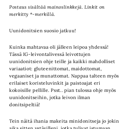
Postaus sisältää mainoslinkkejä. Linkit on
merkitty *-merkillä.
Uunidonitsien suosio jatkuu!
Kuinka mahtavaa oli jälleen leipoa yhdessä!
Tässä IG-leivontalivessä leivottujen
uunidonitsien ohje teille ja kaikki mahdolliset
variaatiot: gluteenittomat, maidottomat,
vegaaniset ja munattomat. Nappaa talteen myös
erilaiset koristeluvinkit ja paistoajat eri
kokoisille pellille. Psst.. pian tulossa ohje myös
uunidonitseihin, jotka leivon ilman
donitsipeltiä!
Tein näitä ihania makeita minidonitseja jo jokin
aika sitten ystävilleni, jotka tulivat istumaan