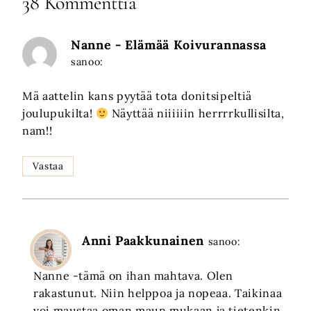
38 Kommenttia
Nanne - Elämää Koivurannassa
sanoo:
Mä aattelin kans pyytää tota donitsipeltiä
joulupukilta!
Näyttää niiiiiin herrrrkullisilta,
nam!!
Vastaa
Anni Paakkunainen
sanoo:
Nanne -tämä on ihan mahtava. Olen
rakastunut. Niin helppoa ja nopeaa. Taikinaa
voi maustaa oman maun mukaan ja tietenkin