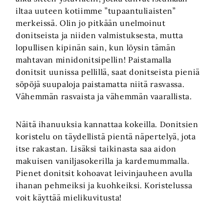
iltaa uuteen kotiimme ”tupaantuliaisten”
merkeissä. Olin jo pitkään unelmoinut
donitseista ja niiden valmistuksesta, mutta
lopullisen kipinän sain, kun löysin tämän
mahtavan minidonitsipellin! Paistamalla
donitsit uunissa pellillä, saat donitseista pieniä
söpöjä suupaloja paistamatta niitä rasvassa.
Vähemmän rasvaista ja vähemmän vaarallista.
Näitä ihanuuksia kannattaa kokeilla. Donitsien
koristelu on täydellistä pientä näpertelyä, jota
itse rakastan. Lisäksi taikinasta saa aidon
makuisen vaniljasokerilla ja kardemummalla.
Pienet donitsit kohoavat leivinjauheen avulla
ihanan pehmeiksi ja kuohkeiksi. Koristelussa
voit käyttää mielikuvitusta!