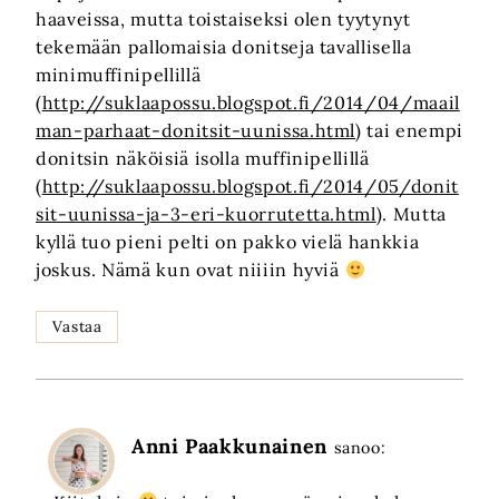
haaveissa, mutta toistaiseksi olen tyytynyt
tekemään pallomaisia donitseja tavallisella
minimuffinipellillä
(
http://suklaapossu.blogspot.fi/2014/04/maail
man-parhaat-donitsit-uunissa.html
) tai enempi
donitsin näköisiä isolla muffinipellillä
(
http://suklaapossu.blogspot.fi/2014/05/donit
sit-uunissa-ja-3-eri-kuorrutetta.html
). Mutta
kyllä tuo pieni pelti on pakko vielä hankkia
joskus. Nämä kun ovat niiiin hyviä
Vastaa
Anni Paakkunainen
sanoo: