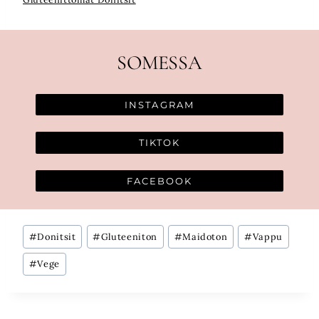
SOMESSA
INSTAGRAM
TIKTOK
FACEBOOK
Avainsanat:
#
Donitsit
#
Gluteeniton
#
Maidoton
#
Vappu
#
Vege