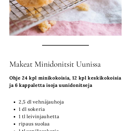
Makeat Minidonitsit Uunissa
Ohje 24 kpl minikokoisia, 12 kpl keskikokoisia
ja 6 kappaletta isoja uunidonitseja
2,5 dl vehnäjauhoja
1 dl sokeria
1 tl leivinjauhetta
ripaus suolaa
1 tl vaniljasokeria