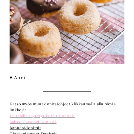
♥ Anni
Katso myös muut donitsiohjeet klikkaamalla alla olevia
linkkejä:
Jäätelöllä
täytetyt
Puffet
Donitsit
Salted Caramel Donitsit
Banaanidonitsit
Gluteenittomat Donitsit