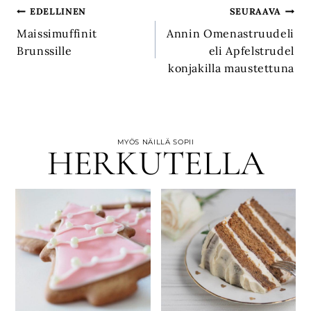
Artikkelien
EDELLINEN
SEURAAVA
Maissimuffinit
Annin Omenastruudeli
selaus
Brunssille
eli Apfelstrudel
konjakilla maustettuna
MYÖS NÄILLÄ SOPII
HERKUTELLA