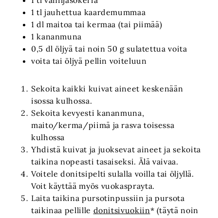
1 tl jauhettua kaardemummaa
1 dl maitoa tai kermaa (tai piimää)
1 kananmuna
0,5 dl öljyä tai noin 50 g sulatettua voita
voita tai öljyä pellin voiteluun
Sekoita kaikki kuivat aineet keskenään
isossa kulhossa.
Sekoita kevyesti kananmuna,
maito/kerma/piimä ja rasva toisessa
kulhossa
Yhdistä kuivat ja juoksevat aineet ja sekoita
taikina nopeasti tasaiseksi. Älä vaivaa.
Voitele donitsipelti sulalla voilla tai öljyllä.
Voit käyttää myös vuokasprayta.
Laita taikina pursotinpussiin ja pursota
taikinaa pellille
donitsivuokiin
* (täytä noin