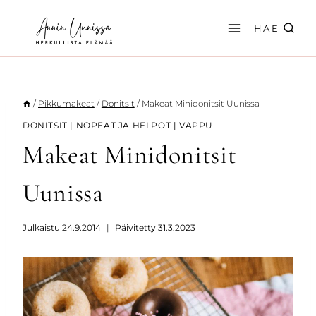
Siirry
sisältöön
HAE
/
Pikkumakeat
/
Donitsit
/
Makeat Minidonitsit Uunissa
DONITSIT
|
NOPEAT JA HELPOT
|
VAPPU
Makeat Minidonitsit
Uunissa
Julkaistu
24.9.2014
Päivitetty
31.3.2023