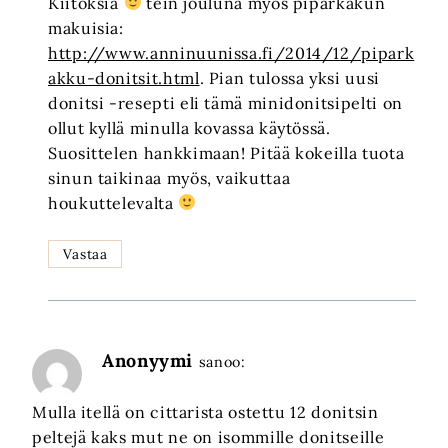
Kiitoksia
tein jouluna myös piparkakun
makuisia:
http://www.anninuunissa.fi/2014/12/pipark
akku-donitsit.html
. Pian tulossa yksi uusi
donitsi -resepti eli tämä minidonitsipelti on
ollut kyllä minulla kovassa käytössä.
Suosittelen hankkimaan! Pitää kokeilla tuota
sinun taikinaa myös, vaikuttaa
houkuttelevalta
Vastaa
Anonyymi
sanoo:
Mulla itellä on cittarista ostettu 12 donitsin
peltejä kaks mut ne on isommille donitseille