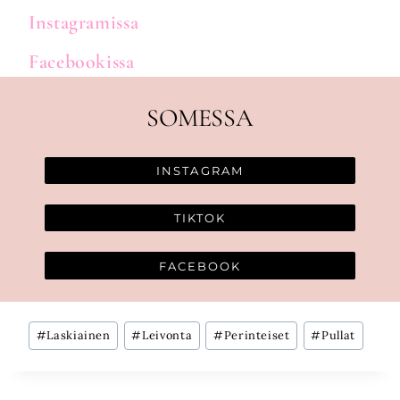
Instagramissa
Facebookissa
SOMESSA
INSTAGRAM
TIKTOK
FACEBOOK
Avainsanat:
#
Laskiainen
#
Leivonta
#
Perinteiset
#
Pullat