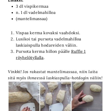
Lisäksi:
3 dl vispikermaa
n. 1 dl vadelmahilloa
(mantelimassaa)
Vispaa kerma kovaksi vaahdoksi.
Lusikoi tai pursota vadelmahilloa
laskiaispulla hodareiden väliin.
Pursota kerma hillon päälle
Ruffle 1
röyhelötyllalla
.
Vinkki! Jos rakastat mantelimassaa, niin laita
sitä myös ihmeessä laskiaspulla-hotdogin väliin!