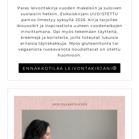
Paras leivontakirja vuoden makeisiin ja suloisen
suolaisiin hetkiin. Esikoiskirjani UUDISTETTU
painos ilmestyy syksyllä 2026. Kirja tarjoilee
ikisuosikit ja inspiraatiota uuteen vuodenaikojen
innoittamana. Opi myös tekemään täytteitä,
kreemejä ja koristeita, joilla toteutat lukuisia
erilaisia täytekakkuja. Myös gluteenitonta tai
vegaanista ruokavaliota noudattavat on otettu
huomioon.
ENNAKKOTILAA LEIVONTAKIRJANI