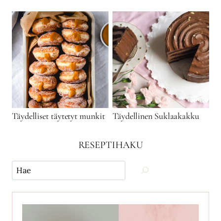
Täydelliset täytetyt munkit
Täydellinen Suklaakakku
RESEPTIHAKU
Käytä
hakua
ja
etsi
reseptejä