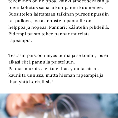
tekeminen on helppoa, kaikki aineet sekaisin ja
pieni kohotus samalla kun pannu kuumenee.
Suosittelen laittamaan taikinan pursotinpussiin
tai pulloon, josta annostelu pannulle on
helppoa ja nopeaa. Pannarit kääntelin pihdeillä.
Pidempi paisto tekee pannarimuroista
rapeampia.
Testasin paistoon myös uunia ja se toimii, jos ei
aikasi riitä pannulla paisteluun.
Pannarimuroista ei tule ihan yhtä tasaisia ja
kauniita uunissa, mutta hieman rapeampia ja
ihan yhtä herkullisia!