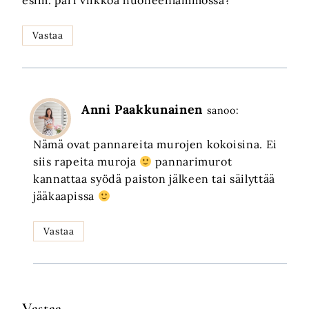
esim. pari viikkoa huoneenlämmössä?
Vastaa
Anni Paakkunainen
sanoo:
Nämä ovat pannareita murojen kokoisina. Ei
siis rapeita muroja
pannarimurot
kannattaa syödä paiston jälkeen tai säilyttää
jääkaapissa
Vastaa
Vastaa