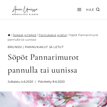
Siirry
sisältöön
HAE
/
Nopeat ja helpot
/
Pannukakut ja letut
/
Söpöt Pannarimurot
pannulla tai uunissa
BRUNSSI
|
PANNUKAKUT JA LETUT
Söpöt Pannarimurot
pannulla tai uunissa
Julkaistu
4.6.2020
Päivitetty
8.6.2020