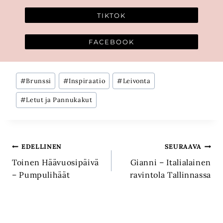
TIKTOK
FACEBOOK
Avainsanat:
#
Brunssi
#
Inspiraatio
#
Leivonta
#
Letut ja Pannukakut
Artikkelien
EDELLINEN
SEURAAVA
Toinen Häävuosipäivä
Gianni – Italialainen
selaus
– Pumpulihäät
ravintola Tallinnassa