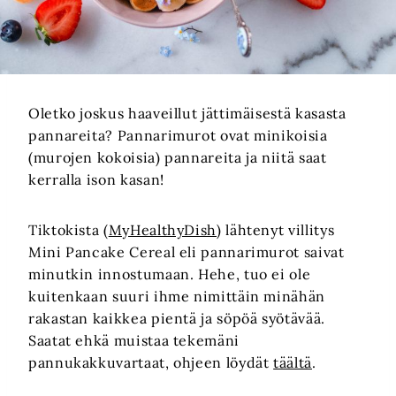
Oletko joskus haaveillut jättimäisestä kasasta
pannareita? Pannarimurot ovat minikoisia
(murojen kokoisia) pannareita ja niitä saat
kerralla ison kasan!
Tiktokista (
MyHealthyDish
) lähtenyt villitys
Mini Pancake Cereal eli pannarimurot saivat
minutkin innostumaan. Hehe, tuo ei ole
kuitenkaan suuri ihme nimittäin minähän
rakastan kaikkea pientä ja söpöä syötävää.
Saatat ehkä muistaa tekemäni
pannukakkuvartaat, ohjeen löydät
täältä
.