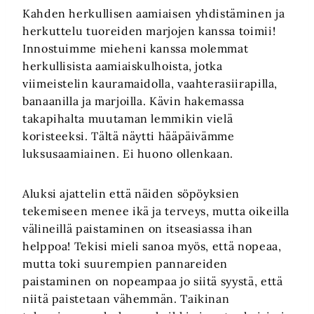
Kahden herkullisen aamiaisen yhdistäminen ja
herkuttelu tuoreiden marjojen kanssa toimii!
Innostuimme mieheni kanssa molemmat
herkullisista aamiaiskulhoista, jotka
viimeistelin kauramaidolla, vaahterasiirapilla,
banaanilla ja marjoilla. Kävin hakemassa
takapihalta muutaman lemmikin vielä
koristeeksi. Tältä näytti hääpäivämme
luksusaamiainen. Ei huono ollenkaan.
Aluksi ajattelin että näiden söpöyksien
tekemiseen menee ikä ja terveys, mutta oikeilla
välineillä paistaminen on itseasiassa ihan
helppoa! Tekisi mieli sanoa myös, että nopeaa,
mutta toki suurempien pannareiden
paistaminen on nopeampaa jo siitä syystä, että
niitä paistetaan vähemmän. Taikinan