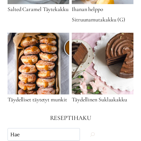
Salted Caramel Täytekakku
Ihanan helppo
Sitruunamutakakku (G)
Täydelliset täytetyt munkit
Täydellinen Suklaakakku
RESEPTIHAKU
Käytä
hakua