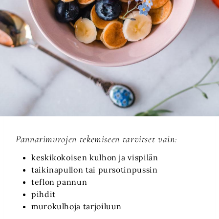
Pannarimurojen tekemiseen tarvitset vain:
keskikokoisen kulhon ja vispilän
taikinapullon tai pursotinpussin
teflon pannun
pihdit
murokulhoja tarjoiluun