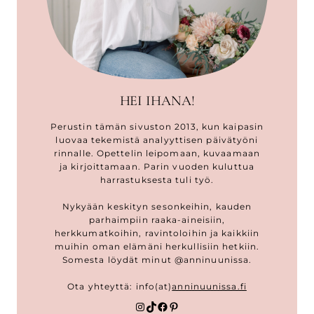
HEI IHANA!
Perustin tämän sivuston 2013, kun kaipasin
luovaa tekemistä analyyttisen päivätyöni
rinnalle. Opettelin leipomaan, kuvaamaan
ja kirjoittamaan. Parin vuoden kuluttua
harrastuksesta tuli työ.
Nykyään keskityn sesonkeihin, kauden
parhaimpiin raaka-aineisiin,
herkkumatkoihin, ravintoloihin ja kaikkiin
muihin oman elämäni herkullisiin hetkiin.
Somesta löydät minut @anninuunissa.
Ota yhteyttä: info(at)
anninuunissa.fi
Instagram
TikTok
Facebook
Pinterest