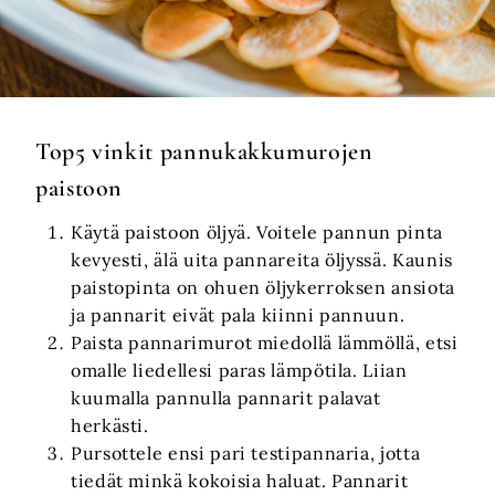
Top5 vinkit pannukakkumurojen
paistoon
Käytä paistoon öljyä. Voitele pannun pinta
kevyesti, älä uita pannareita öljyssä. Kaunis
paistopinta on ohuen öljykerroksen ansiota
ja pannarit eivät pala kiinni pannuun.
Paista pannarimurot miedollä lämmöllä, etsi
omalle liedellesi paras lämpötila. Liian
kuumalla pannulla pannarit palavat
herkästi.
Pursottele ensi pari testipannaria, jotta
tiedät minkä kokoisia haluat. Pannarit