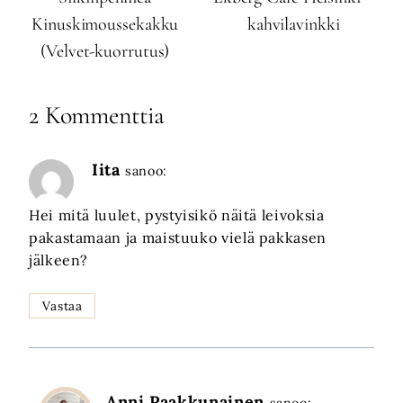
Kinuskimoussekakku
kahvilavinkki
(Velvet-kuorrutus)
2 Kommenttia
Iita
sanoo:
Hei mitä luulet, pystyisikö näitä leivoksia
pakastamaan ja maistuuko vielä pakkasen
jälkeen?
Vastaa
Anni Paakkunainen