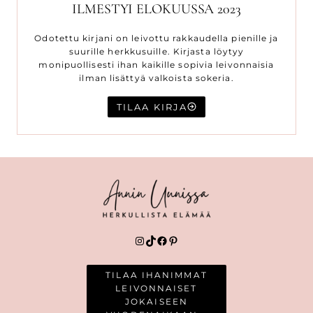
ILMESTYI ELOKUUSSA 2023
Odotettu kirjani on leivottu rakkaudella pienille ja
suurille herkkusuille. Kirjasta löytyy
monipuollisesti ihan kaikille sopivia leivonnaisia
ilman lisättyä valkoista sokeria.
TILAA KIRJA
Instagram
TikTok
Facebook
Pinterest
TILAA IHANIMMAT
LEIVONNAISET
JOKAISEEN