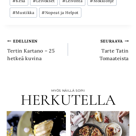
#
Kesä
#
Leivokset
#
Leivonta
#
Mökkiohje
#
Mustikka
#
Nopeat ja Helpot
Artikkelien
EDELLINEN
SEURAAVA
Tertin Kartano – 25
Tarte Tatin
selaus
hetkeä kuvina
Tomaateista
MYÖS NÄILLÄ SOPII
HERKUTELLA