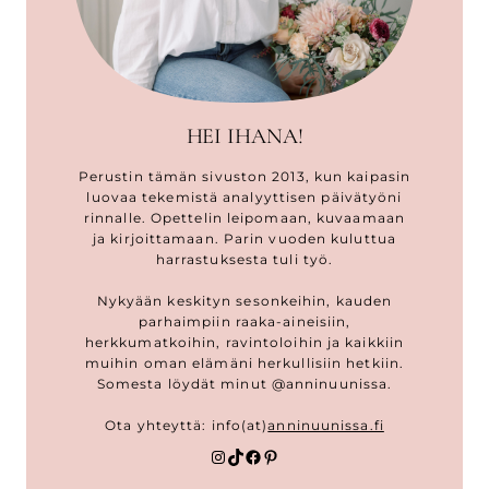
HEI IHANA!
Perustin tämän sivuston 2013, kun kaipasin
luovaa tekemistä analyyttisen päivätyöni
rinnalle. Opettelin leipomaan, kuvaamaan
ja kirjoittamaan. Parin vuoden kuluttua
harrastuksesta tuli työ.
Nykyään keskityn sesonkeihin, kauden
parhaimpiin raaka-aineisiin,
herkkumatkoihin, ravintoloihin ja kaikkiin
muihin oman elämäni herkullisiin hetkiin.
Somesta löydät minut @anninuunissa.
Ota yhteyttä: info(at)
anninuunissa.fi
Instagram
TikTok
Facebook
Pinterest