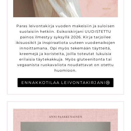
Paras leivontakirja vuoden makeisiin ja suloisen
suolaisiin hetkiin. Esikoiskirjani UUDISTETTU
painos ilmestyy syksyllä 2026. Kirja tarjoilee
ikisuosikit ja inspiraatiota uuteen vuodenaikojen
innoittamana. Opi myös tekemään täytteitä,
kreemejä ja koristeita, joilla toteutat lukuisia
erilaisia täytekakkuja. Myös gluteenitonta tai
vegaanista ruokavaliota noudattavat on otettu
huomioon.
ENNAKKOTILAA LEIVONTAKIRJANI