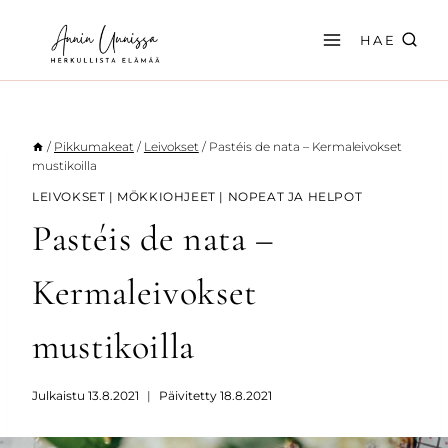
Siirry
sisältöön
HAE
/
Pikkumakeat
/
Leivokset
/
Pastéis de nata – Kermaleivokset
mustikoilla
LEIVOKSET
|
MÖKKIOHJEET
|
NOPEAT JA HELPOT
Pastéis de nata –
Kermaleivokset
mustikoilla
Julkaistu
13.8.2021
Päivitetty
18.8.2021