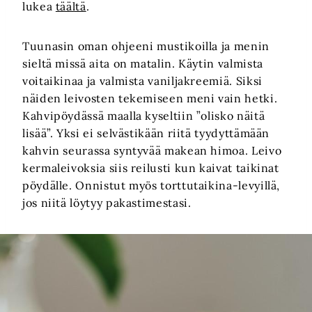
lukea
täältä
.
Tuunasin oman ohjeeni mustikoilla ja menin
sieltä missä aita on matalin. Käytin valmista
voitaikinaa ja valmista vaniljakreemiä. Siksi
näiden leivosten tekemiseen meni vain hetki.
Kahvipöydässä maalla kyseltiin ”olisko näitä
lisää”. Yksi ei selvästikään riitä tyydyttämään
kahvin seurassa syntyvää makean himoa. Leivo
kermaleivoksia siis reilusti kun kaivat taikinat
pöydälle. Onnistut myös torttutaikina-levyillä,
jos niitä löytyy pakastimestasi.