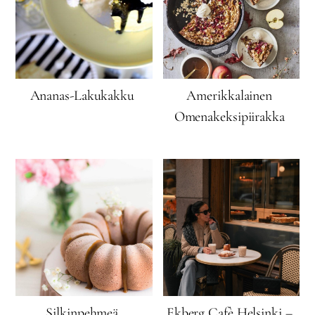
Ananas-Lakukakku
Amerikkalainen
Omenakeksipiirakka
Silkinpehmeä
Ekberg Cafè Helsinki –