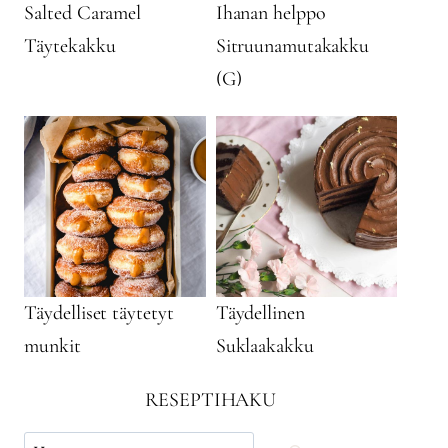
Salted Caramel
Ihanan helppo
Täytekakku
Sitruunamutakakku
(G)
Täydelliset täytetyt
Täydellinen
munkit
Suklaakakku
RESEPTIHAKU
Käytä