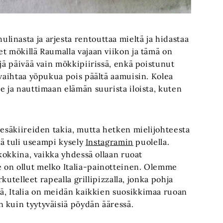
inasta ja arjesta rentouttaa mieltä ja hidastaa
t mökillä Raumalla vajaan viikon ja tämä on
jä päivää vain mökkipiirissä, enkä poistunut
 vaihtaa yöpukua pois päältä aamuisin. Kolea
e ja nauttimaan elämän suurista iloista, kuten
kesäkiireiden takia, mutta hetken mielijohteesta
itä tuli useampi kysely
Instagramin
puolella.
äkokkina, vaikka yhdessä ollaan ruoat
 on ollut melko Italia-painotteinen. Olemme
rkutelleet rapealla grillipizzalla, jonka pohja
nä, Italia on meidän kaikkien suosikkimaa ruoan
 kuin tyytyväisiä pöydän ääressä.