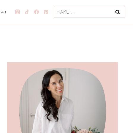
Haku:
JAT