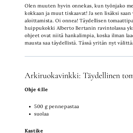
Olen muuten hyvin onnekas, kun työnjako men
kokkaan ja muut tiskaavat! Ja sen lisäksi saa
aloittamista. Oi onnea! Täydellisen tomaattipa
huippukokki Alberto Bertanin ravintolassa yks
ohjeet ovat niitä hankalimpia, koska ilman laa
mausta saa täydellistä. Tässä yritän nyt välittä
Arkiruokavinkki: Täydellinen tom
Ohje 4:lle
500 g pennepastaa
suolaa
Kastike