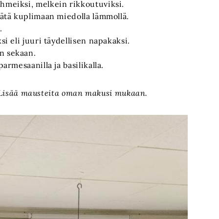
ehmeiksi, melkein rikkoutuviksi.
 jätä kuplimaan miedolla lämmollä.
.
si eli juuri täydellisen napakaksi.
n sekaan.
parmesaanilla ja basilikalla.
n. Lisää mausteita oman makusi mukaan.