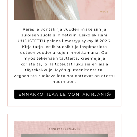
Paras leivontakirja vuoden makeisiin ja
suloisen suolaisiin hetkiin. Esikoiskirjani
UUDISTETTU painos ilmestyy syksyllä 2026.
Kirja tarjoilee ikisuosikit ja inspiraatiota
uuteen vuodenaikojen innoittamana. Opi
myös tekemään täytteitä, kreemejä ja
koristeita, joilla toteutat lukuisia erilaisia
täytekakkuja. Myös gluteenitonta tai
vegaanista ruokavaliota noudattavat on otettu
huomioon.
ENNAKKOTILAA LEIVONTAKIRJANI