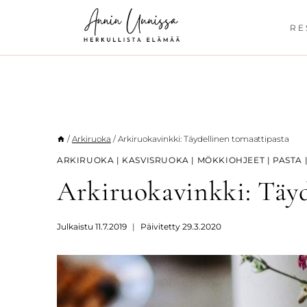
Siirry
sisältöön
RE
/
Arkiruoka
/
Arkiruokavinkki: Täydellinen tomaattipasta
ARKIRUOKA
|
KASVISRUOKA
|
MÖKKIOHJEET
|
PASTA
Arkiruokavinkki: Täyd
Julkaistu
11.7.2019
Päivitetty
29.3.2020