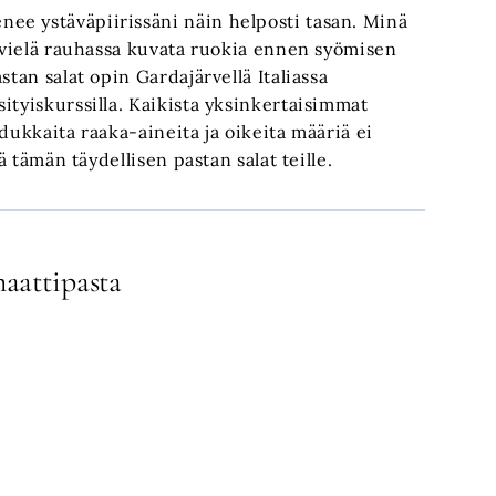
ee ystäväpiirissäni näin helposti tasan. Minä
n vielä rauhassa kuvata ruokia ennen syömisen
stan salat opin Gardajärvellä Italiassa
ityiskurssilla. Kaikista yksinkertaisimmat
dukkaita raaka-aineita ja oikeita määriä ei
ä tämän täydellisen pastan salat teille.
aattipasta