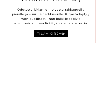
Odotettu kirjani on leivottu rakkaudella
pienille ja suurille herkkusuille. Kirjasta löytyy
monipuollisesti ihan kaikille sopivia
leivonnaisia ilman lisättyä valkoista sokeria.
TILAA KIRJA