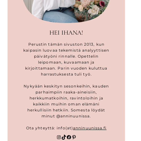
HEI IHANA!
Perustin tämän sivuston 2013, kun
kaipasin luovaa tekemistä analyyttisen
päivätyöni rinnalle. Opettelin
leipomaan, kuvaamaan ja
kirjoittamaan. Parin vuoden kuluttua
harrastuksesta tuli työ.
Nykyään keskityn sesonkeihin, kauden
parhaimpiin raaka-aineisiin,
herkkumatkoihin, ravintoloihin ja
kaikkiin muihin oman elämäni
herkullisiin hetkiin. Somesta löydät
minut @anninuunissa.
Ota yhteyttä: info(at)
anninuunissa.fi
Instagram
TikTok
Facebook
Pinterest