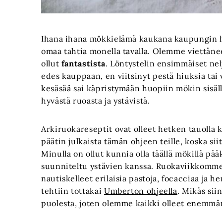
Ihana ihana mökkielämä kaukana kaupungin hul
omaa tahtia monella tavalla. Olemme viettänee
ollut
fantastista
. Löntystelin ensimmäiset nel
edes kauppaan, en viitsinyt pestä hiuksia tai
kesäsää sai käpristymään huopiin mökin sisäll
hyvästä ruoasta ja ystävistä.
Arkiruokareseptit ovat olleet hetken tauolla 
päätin julkaista tämän ohjeen teille, koska si
Minulla on ollut kunnia olla täällä mökillä pä
suunniteltu ystävien kanssa. Ruokaviikkomme
nautiskelleet erilaisia pastoja, focacciaa ja he
tehtiin tottakai
Umberton ohjeella
. Mikäs sii
puolesta, joten olemme kaikki olleet enemmän