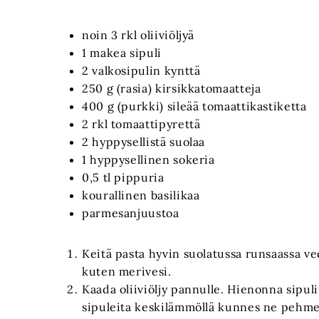
noin 3 rkl oliiviöljyä
1 makea sipuli
2 valkosipulin kynttä
250 g (rasia) kirsikkatomaatteja
400 g (purkki) sileää tomaattikastiketta
2 rkl tomaattipyrettä
2 hyppysellistä suolaa
1 hyppysellinen sokeria
0,5 tl pippuria
kourallinen basilikaa
parmesanjuustoa
Keitä pasta hyvin suolatussa runsaassa ve
kuten merivesi.
Kaada oliiviöljy pannulle. Hienonna sipuli 
sipuleita keskilämmöllä kunnes ne pehme