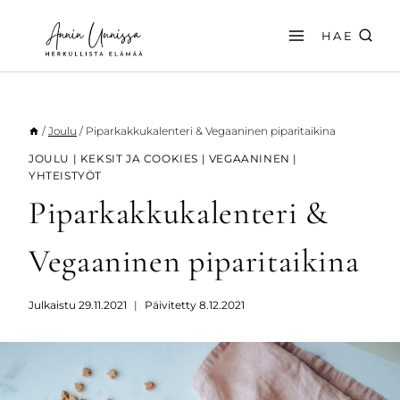
Siirry
sisältöön
HAE
/
Joulu
/
Piparkakkukalenteri & Vegaaninen piparitaikina
JOULU
|
KEKSIT JA COOKIES
|
VEGAANINEN
|
YHTEISTYÖT
Piparkakkukalenteri &
Vegaaninen piparitaikina
Julkaistu
29.11.2021
Päivitetty
8.12.2021