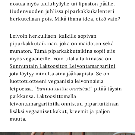
nostaa myös tauluhyllylle tai lipaston päälle.
Uudenvuoden juhlissa piparkakkukalenteri
herkutellaan pois. Mikä ihana idea, eikö vain?
Leivoin herkullisen, kaikille sopivan
piparkakkutaikinan, joka on maidoton sekä
munaton. Tämä piparkakkutaikina sopii siis
myös vegaaneille. Voin tilalla taikinassa on
Sunnuntain Laktoositon Leivontamargariini
,
jota löytyy minulta aina jääkaapista. Se on
luottotuotteeni vegaanisia leivonnaisia
leipoessa. ”
Sunnuntailla onnistut!
” pitää täysin
paikkansa. Laktoosittomalla
leivontamargariinilla onnistuu piparitaikinan
lisäksi vegaaniset kakut, kreemit ja paljon
muuta.