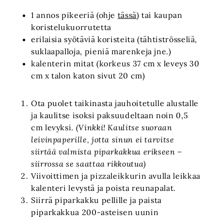
1 annos pikeeriä (ohje
tässä
) tai kaupan
koristelukuorrutetta
erilaisia syötäviä koristeita (tähtiströsseliä,
suklaapalloja, pieniä marenkeja jne.)
kalenterin mitat (korkeus 37 cm x leveys 30
cm x talon katon sivut 20 cm)
Ota puolet taikinasta jauhoitetulle alustalle
ja kaulitse isoksi paksuudeltaan noin 0,5
cm levyksi.
(Vinkki! Kaulitse suoraan
leivinpaperille, jotta sinun ei tarvitse
siirtää valmista piparkakkua erikseen –
siirrossa se saattaa rikkoutua)
Viivoittimen ja pizzaleikkurin avulla leikkaa
kalenteri levystä ja poista reunapalat.
Siirrä piparkakku pellille ja paista
piparkakkua 200-asteisen uunin