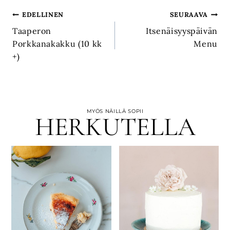
Artikkelien
EDELLINEN
SEURAAVA
Taaperon
Itsenäisyyspäivän
selaus
Porkkanakakku (10 kk
Menu
+)
MYÖS NÄILLÄ SOPII
HERKUTELLA