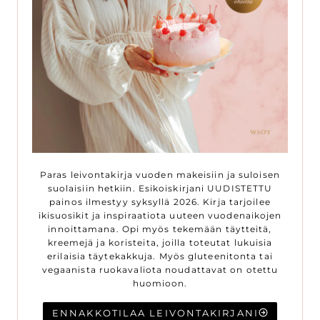
Paras leivontakirja vuoden makeisiin ja suloisen
suolaisiin hetkiin. Esikoiskirjani UUDISTETTU
painos ilmestyy syksyllä 2026. Kirja tarjoilee
ikisuosikit ja inspiraatiota uuteen vuodenaikojen
innoittamana. Opi myös tekemään täytteitä,
kreemejä ja koristeita, joilla toteutat lukuisia
erilaisia täytekakkuja. Myös gluteenitonta tai
vegaanista ruokavaliota noudattavat on otettu
huomioon.
ENNAKKOTILAA LEIVONTAKIRJANI