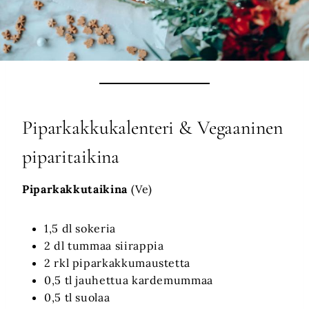
Piparkakkukalenteri & Vegaaninen
piparitaikina
Piparkakkutaikina
(Ve)
1,5 dl sokeria
2 dl tummaa siirappia
2 rkl piparkakkumaustetta
0,5 tl jauhettua kardemummaa
0,5 tl suolaa