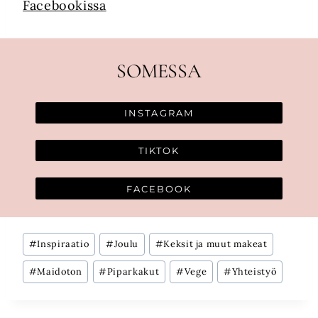
Facebookissa
SOMESSA
INSTAGRAM
TIKTOK
FACEBOOK
Avainsanat:
#
Inspiraatio
#
Joulu
#
Keksit ja muut makeat
#
Maidoton
#
Piparkakut
#
Vege
#
Yhteistyö