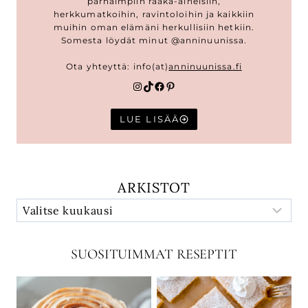
parhaimpiin raaka-aineisiin,
herkkumatkoihin, ravintoloihin ja kaikkiin
muihin oman elämäni herkullisiin hetkiin.
Somesta löydät minut @anninuunissa.
Ota yhteyttä: info(at)
anninuunissa.fi
Instagram
TikTok
Facebook
Pinterest
LUE LISÄÄ
ARKISTOT
SUOSITUIMMAT RESEPTIT