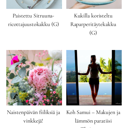
Paistettu Sitruuna-
Kukilla koristeltu
ricottajuustokakku (G)
Raparperitäytekakku
(G)
Naistenpäivän fiiliksiä ja
Koh Samui – Makujen ja
vinkkejä!
lämmön paratiisi