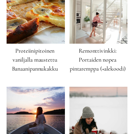
Proteiinipitoinen
Remonttivinkki:
vaniljalla maustettu
Portaiden nopea
Banaanipannukakku
pintaremppa (+alekoodi)