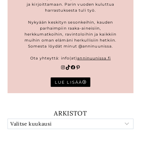
ja kirjoittamaan. Parin vuoden kuluttua
harrastuksesta tuli työ.
Nykyään keskityn sesonkeihin, kauden
parhaimpiin raaka-aineisiin,
herkkumatkoihin, ravintoloihin ja kaikkiin
muihin oman elämäni herkullisiin hetkiin.
Somesta löydät minut @anninuunissa.
Ota yhteyttä: info(at)
anninuunissa.fi
Instagram
TikTok
Facebook
Pinterest
LUE LISÄÄ
ARKISTOT