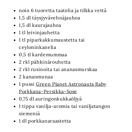
noin 6 tuoretta taatelia ja tilkka vettä
1,5 dl täysjyvävehnäjauhoa
1,5 dl kaurajauhoa
1 tl leivinjauhetta
1 tl piparkakkumaustetta tai
ceyloninkanelia
0,5 tl kardemummaa
2 rkl pähkinärouhetta
2 rkl rusinoita tai ananasmurskaa
2 kananmunaa
1 pussi
Green Planet Astronauts Baby
Porkkana-Persikka-Sose
0,75 dl auringonkukkaöljyä
1 tippa vanilja-aromia tai vaniljatangon
siemeniä
1 dl porkkanaraastetta