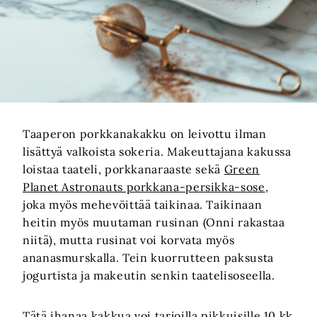
Taaperon porkkanakakku on leivottu ilman
lisättyä valkoista sokeria. Makeuttajana kakussa
loistaa taateli, porkkanaraaste sekä
Green
Planet Astronauts porkkana-persikka-sose
,
joka myös mehevöittää taikinaa. Taikinaan
heitin myös muutaman rusinan (Onni rakastaa
niitä), mutta rusinat voi korvata myös
ananasmurskalla. Tein kuorrutteen paksusta
jogurtista ja makeutin senkin taatelisoseella.
Tätä ihanaa kakkua voi tarjoilla pikkuisille 10 kk