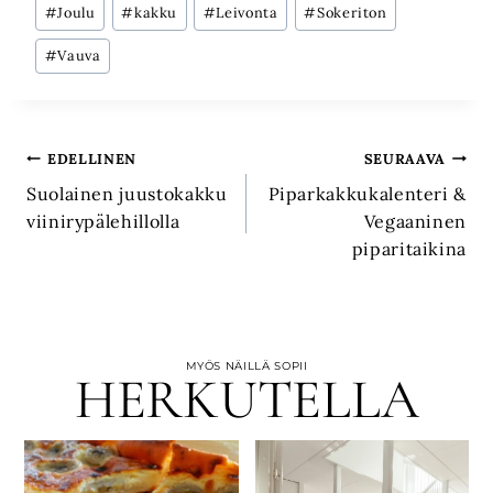
Avainsanat:
#
Joulu
#
kakku
#
Leivonta
#
Sokeriton
#
Vauva
Artikkelien
EDELLINEN
SEURAAVA
Suolainen juustokakku
Piparkakkukalenteri &
selaus
viinirypälehillolla
Vegaaninen
piparitaikina
MYÖS NÄILLÄ SOPII
HERKUTELLA