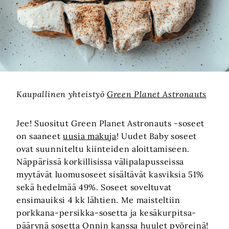
Kaupallinen yhteistyö
Green Planet Astronauts
Jee! Suositut Green Planet Astronauts -soseet
on saaneet
uusia makuja
! Uudet Baby soseet
ovat suunniteltu kiinteiden aloittamiseen.
Näppärissä korkillisissa välipalapusseissa
myytävät luomusoseet sisältävät kasviksia 51%
sekä hedelmää 49%. Soseet soveltuvat
ensimauiksi 4 kk lähtien. Me maisteltiin
porkkana-persikka-sosetta ja kesäkurpitsa-
päärynä sosetta Onnin kanssa huulet pyöreinä!