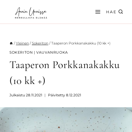
Siirry
sisältöön
HAE
/
Yleinen
/
Sokeriton
/
Taaperon Porkkanakakku (10 kk +)
SOKERITON
|
VAUVANRUOKA
Taaperon Porkkanakakku
(10 kk +)
Julkaistu
28.11.2021
Päivitetty
8.12.2021