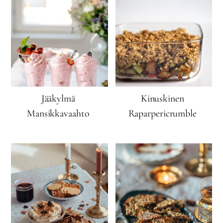
Jääkylmä
Kinuskinen
Mansikkavaahto
Raparpericrumble