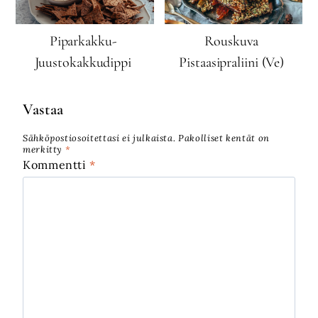
Piparkakku-
Rouskuva
Juustokakkudippi
Pistaasipraliini (Ve)
Vastaa
Sähköpostiosoitettasi ei julkaista.
Pakolliset kentät on
merkitty
*
Kommentti
*