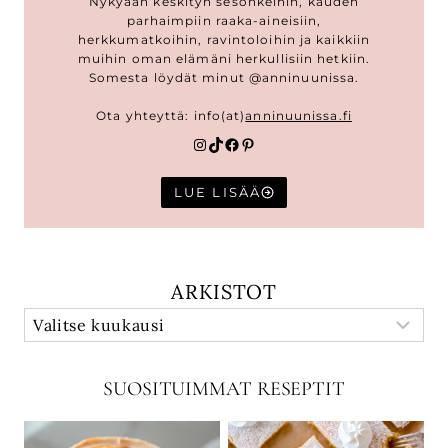
Nykyään keskityn sesonkeihin, kauden
parhaimpiin raaka-aineisiin,
herkkumatkoihin, ravintoloihin ja kaikkiin
muihin oman elämäni herkullisiin hetkiin.
Somesta löydät minut @anninuunissa.
Ota yhteyttä: info(at)
anninuunissa.fi
Instagram
TikTok
Facebook
Pinterest
LUE LISÄÄ
ARKISTOT
SUOSITUIMMAT RESEPTIT