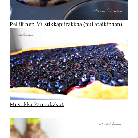
Pellillinen Mustikkapiirakkaa (pullataikinaan)
Mustikka Pannukakut