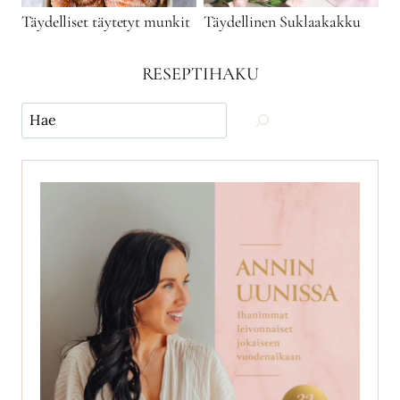
Täydelliset täytetyt munkit
Täydellinen Suklaakakku
RESEPTIHAKU
Käytä
hakua
ja
etsi
reseptejä