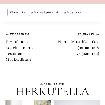
Avainsanat:
#
Leivonta
#
Makeat piirakat
#
Mustikka
Artikkelien
EDELLINEN
SEURAAVA
Herkullinen,
Pienet Mustikkakukot
selaus
hedelmäinen ja
(munaton &
kesäinen
vegaaninen)
Mocktailbaari!
MYÖS NÄILLÄ SOPII
HERKUTELLA