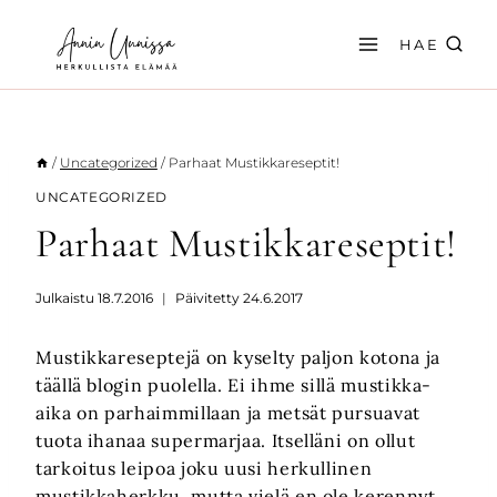
Siirry
sisältöön
HAE
/
Uncategorized
/
Parhaat Mustikkareseptit!
UNCATEGORIZED
Parhaat Mustikkareseptit!
Julkaistu
18.7.2016
Päivitetty
24.6.2017
Mustikkareseptejä on kyselty paljon kotona ja
täällä blogin puolella. Ei ihme sillä mustikka-
aika on parhaimmillaan ja metsät pursuavat
tuota ihanaa supermarjaa. Itselläni on ollut
tarkoitus leipoa joku uusi herkullinen
mustikkaherkku, mutta vielä en ole kerennyt.