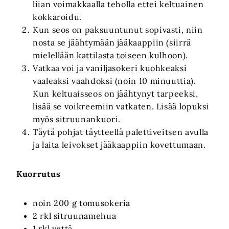
liian voimakkaalla teholla ettei keltuainen
kokkaroidu.
Kun seos on paksuuntunut sopivasti, niin
nosta se jäähtymään jääkaappiin (siirrä
mielellään kattilasta toiseen kulhoon).
Vatkaa voi ja vaniljasokeri kuohkeaksi
vaaleaksi vaahdoksi (noin 10 minuuttia).
Kun keltuaisseos on jäähtynyt tarpeeksi,
lisää se voikreemiin vatkaten. Lisää lopuksi
myös sitruunankuori.
Täytä pohjat täytteellä palettiveitsen avulla
ja laita leivokset jääkaappiin kovettumaan.
Kuorrutus
noin 200 g tomusokeria
2 rkl sitruunamehua
1 rkl vettä