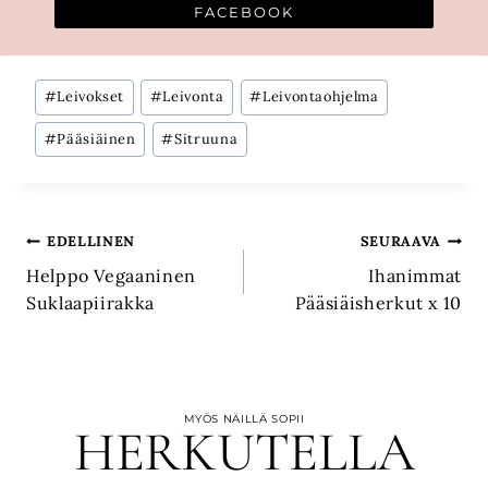
FACEBOOK
Avainsanat:
#
Leivokset
#
Leivonta
#
Leivontaohjelma
#
Pääsiäinen
#
Sitruuna
Artikkelien
EDELLINEN
SEURAAVA
Helppo Vegaaninen
Ihanimmat
selaus
Suklaapiirakka
Pääsiäisherkut x 10
MYÖS NÄILLÄ SOPII
HERKUTELLA