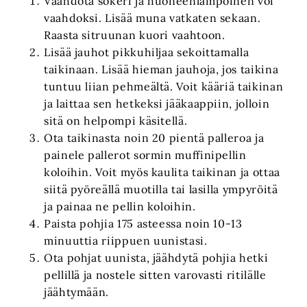
Vaahdota sokeri ja huoneenlämpöinen voi
vaahdoksi. Lisää muna vatkaten sekaan.
Raasta sitruunan kuori vaahtoon.
Lisää jauhot pikkuhiljaa sekoittamalla
taikinaan. Lisää hieman jauhoja, jos taikina
tuntuu liian pehmeältä. Voit kääriä taikinan
ja laittaa sen hetkeksi jääkaappiin, jolloin
sitä on helpompi käsitellä.
Ota taikinasta noin 20 pientä palleroa ja
painele pallerot sormin muffinipellin
koloihin. Voit myös kaulita taikinan ja ottaa
siitä pyöreällä muotilla tai lasilla ympyröitä
ja painaa ne pellin koloihin.
Paista pohjia 175 asteessa noin 10-13
minuuttia riippuen uunistasi.
Ota pohjat uunista, jäähdytä pohjia hetki
pellillä ja nostele sitten varovasti ritilälle
jäähtymään.