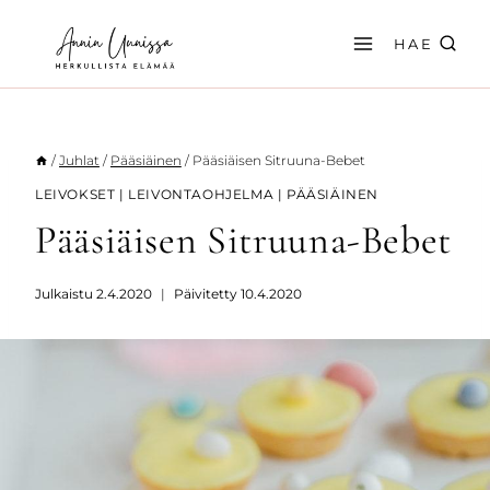
Siirry
sisältöön
HAE
/
Juhlat
/
Pääsiäinen
/
Pääsiäisen Sitruuna-Bebet
LEIVOKSET
|
LEIVONTAOHJELMA
|
PÄÄSIÄINEN
Pääsiäisen Sitruuna-Bebet
Julkaistu
2.4.2020
Päivitetty
10.4.2020