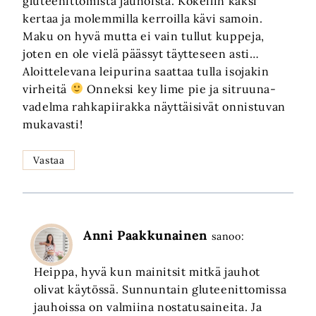
gluteenittomista jauhoista. Kokeilin kaksi
kertaa ja molemmilla kerroilla kävi samoin.
Maku on hyvä mutta ei vain tullut kuppeja,
joten en ole vielä päässyt täytteseen asti…
Aloittelevana leipurina saattaa tulla isojakin
virheitä
Onneksi key lime pie ja sitruuna-
vadelma rahkapiirakka näyttäisivät onnistuvan
mukavasti!
Vastaa
Anni Paakkunainen
sanoo:
Heippa, hyvä kun mainitsit mitkä jauhot
olivat käytössä. Sunnuntain gluteenittomissa
jauhoissa on valmiina nostatusaineita. Ja