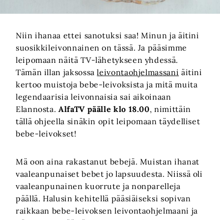
Niin ihanaa ettei sanotuksi saa! Minun ja äitini
suosikkileivonnainen on tässä. Ja pääsimme
leipomaan näitä TV-lähetykseen yhdessä.
Tämän illan jaksossa
leivontaohjelmassani
äitini
kertoo muistoja bebe-leivoksista ja mitä muita
legendaarisia leivonnaisia sai aikoinaan
Elannosta.
AlfaTV päälle klo 18.00
, nimittäin
tällä ohjeella sinäkin opit leipomaan täydelliset
bebe-leivokset!
Mä oon aina rakastanut bebejä. Muistan ihanat
vaaleanpunaiset bebet jo lapsuudesta. Niissä oli
vaaleanpunainen kuorrute ja nonparelleja
päällä. Halusin kehitellä pääsiäiseksi sopivan
raikkaan bebe-leivoksen leivontaohjelmaani ja