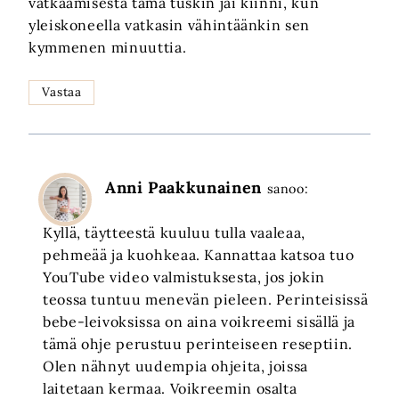
vatkaamisesta tämä tuskin jäi kiinni, kun
yleiskoneella vatkasin vähintäänkin sen
kymmenen minuuttia.
Vastaa
Anni Paakkunainen
sanoo:
Kyllä, täytteestä kuuluu tulla vaaleaa,
pehmeää ja kuohkeaa. Kannattaa katsoa tuo
YouTube video valmistuksesta, jos jokin
teossa tuntuu menevän pieleen. Perinteisissä
bebe-leivoksissa on aina voikreemi sisällä ja
tämä ohje perustuu perinteiseen reseptiin.
Olen nähnyt uudempia ohjeita, joissa
laitetaan kermaa. Voikreemin osalta