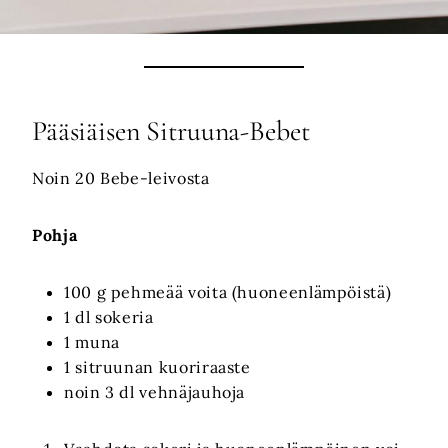
Pääsiäisen Sitruuna-Bebet
Noin 20 Bebe-leivosta
Pohja
100 g pehmeää voita (huoneenlämpöistä)
1 dl sokeria
1 muna
1 sitruunan kuoriraaste
noin 3 dl vehnäjauhoja