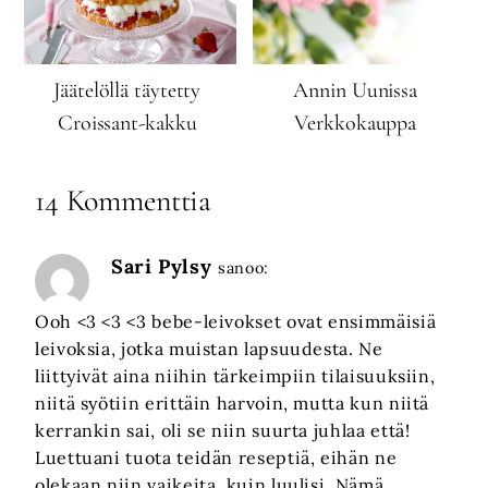
Jäätelöllä täytetty
Annin Uunissa
Croissant-kakku
Verkkokauppa
14 Kommenttia
Sari Pylsy
sanoo:
Ooh <3 <3 <3 bebe-leivokset ovat ensimmäisiä
leivoksia, jotka muistan lapsuudesta. Ne
liittyivät aina niihin tärkeimpiin tilaisuuksiin,
niitä syötiin erittäin harvoin, mutta kun niitä
kerrankin sai, oli se niin suurta juhlaa että!
Luettuani tuota teidän reseptiä, eihän ne
olekaan niin vaikeita, kuin luulisi. Nämä