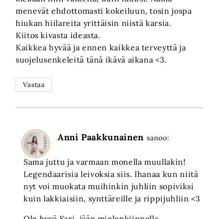
menevät ehdottomasti kokeiluun, tosin jospa
hiukan hiilareita yrittäisin niistä karsia.
Kiitos kivasta ideasta.
Kaikkea hyvää ja ennen kaikkea terveyttä ja
suojelusenkeleitä tänä ikävä aikana <3.
Vastaa
Anni Paakkunainen
sanoo:
Sama juttu ja varmaan monella muullakin!
Legendaarisia leivoksia siis. Ihanaa kun niitä
nyt voi muokata muihinkin juhliin sopiviksi
kuin lakkiaisiin, synttäreille ja rippijuhliin <3
Ole hyvä Sari, jään mielenkiinnolla