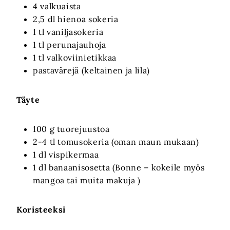
4 valkuaista
2,5 dl hienoa sokeria
1 tl vaniljasokeria
1 tl perunajauhoja
1 tl valkoviinietikkaa
pastavärejä (keltainen ja lila)
Täyte
100 g tuorejuustoa
2-4 tl tomusokeria (oman maun mukaan)
1 dl vispikermaa
1 dl banaanisosetta (Bonne – kokeile myös
mangoa tai muita makuja )
Koristeeksi