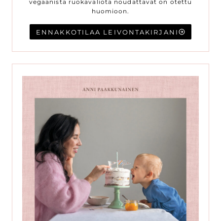
vegaanista ruokavaliota noudattavat on otettu
huomioon.
ENNAKKOTILAA LEIVONTAKIRJANI