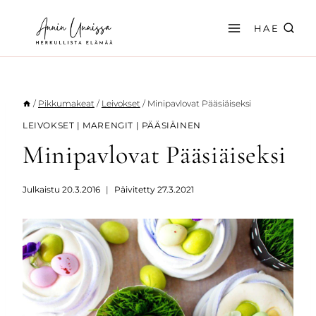
Siirry
sisältöön
HAE
/
Pikkumakeat
/
Leivokset
/
Minipavlovat Pääsiäiseksi
LEIVOKSET
|
MARENGIT
|
PÄÄSIÄINEN
Minipavlovat Pääsiäiseksi
Julkaistu
20.3.2016
Päivitetty
27.3.2021