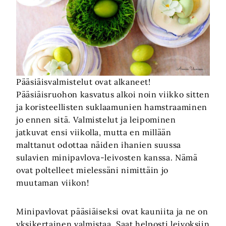
Pääsiäisvalmistelut ovat alkaneet!
Pääsiäisruohon kasvatus alkoi noin viikko sitten
ja koristeellisten suklaamunien hamstraaminen
jo ennen sitä. Valmistelut ja leipominen
jatkuvat ensi viikolla, mutta en millään
malttanut odottaa näiden ihanien suussa
sulavien minipavlova-leivosten kanssa. Nämä
ovat poltelleet mielessäni nimittäin jo
muutaman viikon!
Minipavlovat pääsiäiseksi ovat kauniita ja ne on
yksikertainen valmistaa. Saat helposti leivoksiin