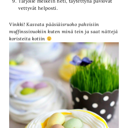
Tarjoile melkein heti, täytettynä pavlovat
vettyvät helposti.
Vinkki! Kasvata pääsiäisruoho pahvisiin
muffinssivuokiin kuten minä tein ja saat nättejä
koristeita kotiin