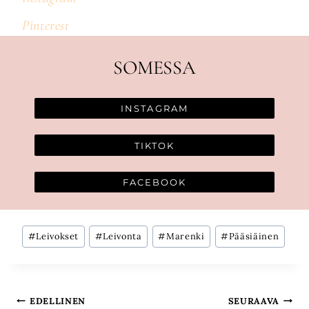
Pinterest
SOMESSA
INSTAGRAM
TIKTOK
FACEBOOK
Avainsanat:
#
Leivokset
#
Leivonta
#
Marenki
#
Pääsiäinen
Artikkelien
EDELLINEN
SEURAAVA