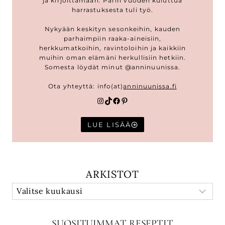
ja kirjoittamaan. Parin vuoden kuluttua
harrastuksesta tuli työ.
Nykyään keskityn sesonkeihin, kauden
parhaimpiin raaka-aineisiin,
herkkumatkoihin, ravintoloihin ja kaikkiin
muihin oman elämäni herkullisiin hetkiin.
Somesta löydät minut @anninuunissa.
Ota yhteyttä: info(at)
anninuunissa.fi
Instagram
TikTok
Facebook
Pinterest
LUE LISÄÄ
ARKISTOT
SUOSITUIMMAT RESEPTIT