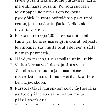
sivele pussin sisäreunoille pastaväriä. Laita
marenkimassa pussiin. Pursota suoraan
leivinpaperille noin 10 cm kokoisia
pyörylöitä. Pursota pyörylöihin paksumpi
reuna, jotta pavloviin jää keskelle kolo
täytettä varten.
Paista marenkeja 100 asteessa noin reilu
tunti (tai kunnes marengit irtoavat helposti
leivinpaperista, mutta ovat edelleen sisältä
hieman pehmeitä).
Jäähdytä marengit avaamalla uunin luukku.
Vatkaa kerma vaahdoksi ja jätä sivuun.
Sekoita tuorejuusto ja banaanisose
notkeaksi, mausta tomusokerilla. Kääntele
kerma joukkoon.
Pursota/täytä marenkien kolot täytteellä ja
asettele päälle suklaamunia tai muita
pääsiäisherkkuja.