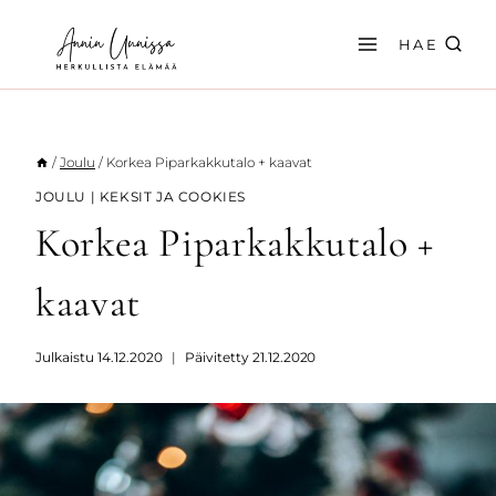
Siirry
sisältöön
HAE
/
Joulu
/
Korkea Piparkakkutalo + kaavat
JOULU
|
KEKSIT JA COOKIES
Korkea Piparkakkutalo +
kaavat
Julkaistu
14.12.2020
Päivitetty
21.12.2020