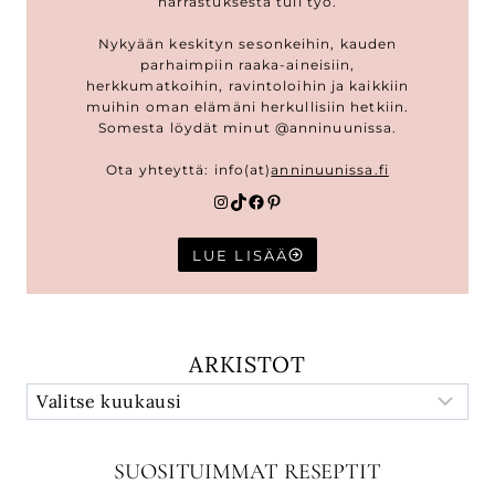
harrastuksesta tuli työ.
Nykyään keskityn sesonkeihin, kauden
parhaimpiin raaka-aineisiin,
herkkumatkoihin, ravintoloihin ja kaikkiin
muihin oman elämäni herkullisiin hetkiin.
Somesta löydät minut @anninuunissa.
Ota yhteyttä: info(at)
anninuunissa.fi
Instagram
TikTok
Facebook
Pinterest
LUE LISÄÄ
ARKISTOT
SUOSITUIMMAT RESEPTIT