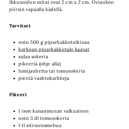
Ikkunoiden mitat ovat 2 cm x 2 cm. Oviaukon
piirsin vapaalla kädellä.
Tarvitset
noin 500 g piparkakkutaikinaa
korkean piparkakkutalo kaavat
sulaa sokeria
pikeeriä (ohje alla)
lumijauhetta tai tomusokeria
pieniä vaahtokarkkeja
Pikeeri
1 ison kananmunan valkuainen
noin 3 dl tomusokeria
1 tl sitruunamehua