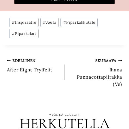
Avainsanat:
#
Inspiraatio
#
Joulu
#
Piparkakkutalo
#
Piparkakut
Artikkelien
EDELLINEN
SEURAAVA
After Eight Tryffelit
Ihana
selaus
Pannacottapiirakka
(Ve)
MYÖS NÄILLÄ SOPII
HERKUTELLA