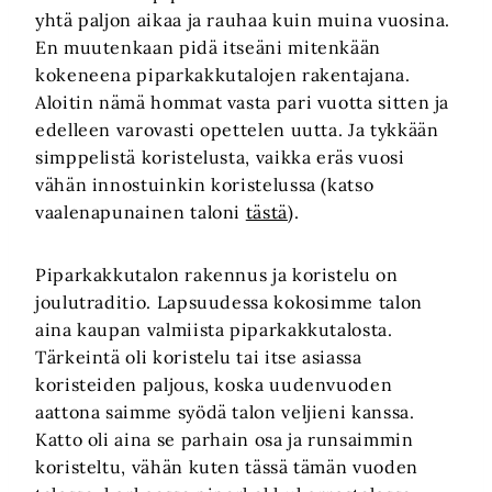
yhtä paljon aikaa ja rauhaa kuin muina vuosina.
En muutenkaan pidä itseäni mitenkään
kokeneena piparkakkutalojen rakentajana.
Aloitin nämä hommat vasta pari vuotta sitten ja
edelleen varovasti opettelen uutta. Ja tykkään
simppelistä koristelusta, vaikka eräs vuosi
vähän innostuinkin koristelussa (katso
vaalenapunainen taloni
tästä
).
Piparkakkutalon rakennus ja koristelu on
joulutraditio. Lapsuudessa kokosimme talon
aina kaupan valmiista piparkakkutalosta.
Tärkeintä oli koristelu tai itse asiassa
koristeiden paljous, koska uudenvuoden
aattona saimme syödä talon veljieni kanssa.
Katto oli aina se parhain osa ja runsaimmin
koristeltu, vähän kuten tässä tämän vuoden