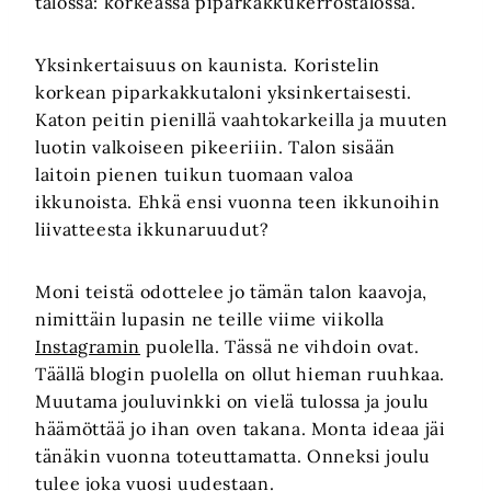
talossa: korkeassa piparkakkukerrostalossa.
Yksinkertaisuus on kaunista. Koristelin
korkean piparkakkutaloni yksinkertaisesti.
Katon peitin pienillä vaahtokarkeilla ja muuten
luotin valkoiseen pikeeriiin. Talon sisään
laitoin pienen tuikun tuomaan valoa
ikkunoista. Ehkä ensi vuonna teen ikkunoihin
liivatteesta ikkunaruudut?
Moni teistä odottelee jo tämän talon kaavoja,
nimittäin lupasin ne teille viime viikolla
Instagramin
puolella. Tässä ne vihdoin ovat.
Täällä blogin puolella on ollut hieman ruuhkaa.
Muutama jouluvinkki on vielä tulossa ja joulu
häämöttää jo ihan oven takana. Monta ideaa jäi
tänäkin vuonna toteuttamatta. Onneksi joulu
tulee joka vuosi uudestaan.