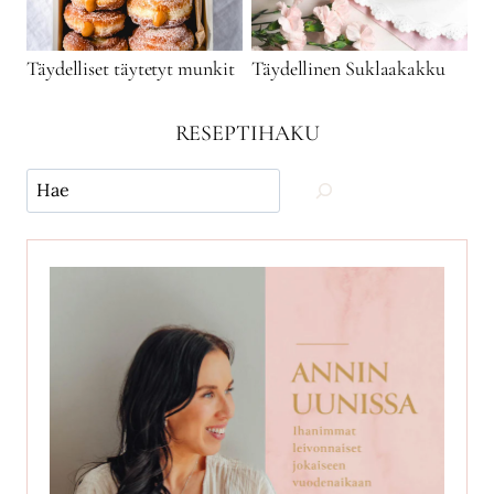
Täydelliset täytetyt munkit
Täydellinen Suklaakakku
RESEPTIHAKU
Käytä
hakua
ja
etsi
reseptejä