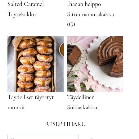
Salted Caramel
Ihanan helppo
Täytekakku
Sitruunamutakakku
(G)
Täydelliset täytetyt
Täydellinen
munkit
Suklaakakku
RESEPTIHAKU
Käytä