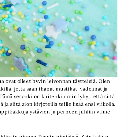
ua ovat olleet hyvin leivonnan täytteisiä. Olen
killa, jotta saan ihanat mustikat, vadelmat ja
Tämä sesonki on kuitenkin niin lyhyt, että siitä
 siitä aion kirjoteilla teille lisää ensi viikolla.
uppikakkuja ystävien ja perheen juhliin viime
uhlittiin pienen Evanin nimiäisiä. Sain kakun