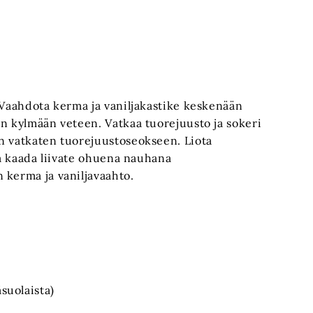
 Vaahdota kerma ja vaniljakastike keskenään
an kylmään veteen. Vatkaa tuorejuusto ja sokeri
n vatkaten tuorejuustoseokseen. Liota
ja kaada liivate ohuena nauhana
 kerma ja vaniljavaahto.
äsuolaista)