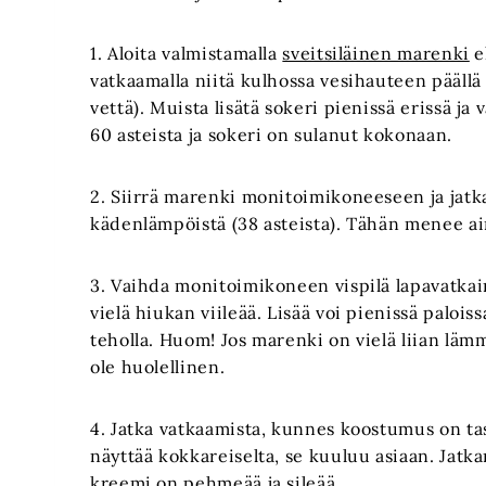
1. Aloita valmistamalla
sveitsiläinen marenki
e
vatkaamalla niitä kulhossa vesihauteen päällä 
vettä). Muista lisätä sokeri pienissä erissä j
60 asteista ja sokeri on sulanut kokonaan.
2. Siirrä marenki monitoimikoneeseen ja jat
kädenlämpöistä (38 asteista). Tähän menee ai
3. Vaihda monitoimikoneen vispilä lapavatkai
vielä hiukan viileää. Lisää voi pienissä palois
teholla. Huom! Jos marenki on vielä liian lämm
ole huolellinen.
4. Jatka vatkaamista, kunnes koostumus on tas
näyttää kokkareiselta, se kuuluu asiaan. Jat
kreemi on pehmeää ja sileää.