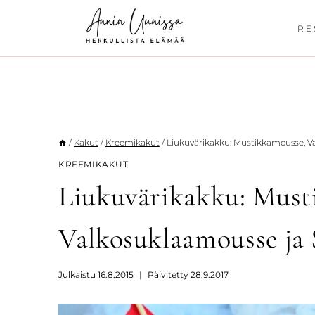
Siirry
sisältöön
RE
/
Kakut
/
Kreemikakut
/
Liukuvärikakku: Mustikkamousse, Va
KREEMIKAKUT
Liukuvärikakku: Must
Valkosuklaamousse ja 
Julkaistu
16.8.2015
Päivitetty
28.9.2017