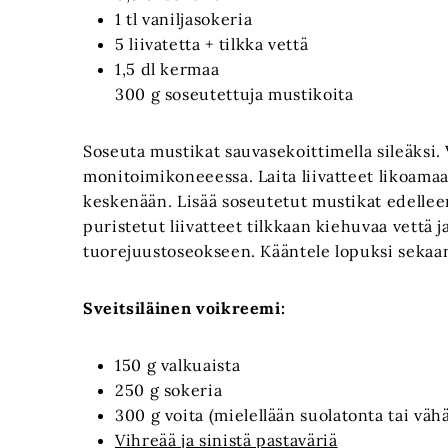
1 tl vaniljasokeria
5 liivatetta + tilkka vettä
1,5 dl kermaa
300 g soseutettuja mustikoita
Soseuta mustikat sauvasekoittimella sileäksi.
monitoimikoneeessa. Laita liivatteet likoama
keskenään. Lisää soseutetut mustikat edellee
puristetut liivatteet tilkkaan kiehuvaa vettä 
tuorejuustoseokseen. Kääntele lopuksi sekaan
Sveitsiläinen voikreemi:
150 g valkuaista
250 g sokeria
300 g voita (mielellään suolatonta tai väh
Vihreää ja sinistä pastaväriä