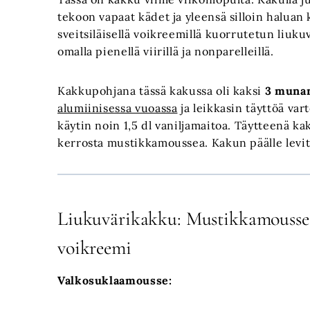
tekoon vapaat kädet ja yleensä silloin haluan 
sveitsiläisellä voikreemillä kuorrutetun liuku
omalla pienellä viirillä ja nonparelleillä.
Kakkupohjana tässä kakussa oli kaksi
3 munan
alumiinisessa vuoassa
ja leikkasin täyttöä va
käytin noin 1,5 dl vaniljamaitoa. Täytteenä ka
kerrosta mustikkamoussea. Kakun päälle leviti
Liukuvärikakku: Mustikkamousse, 
voikreemi
Valkosuklaamousse: