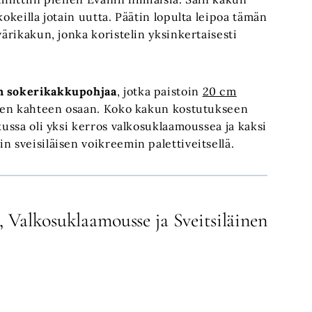
kokeilla jotain uutta. Päätin lopulta leipoa tämän
värikakun, jonka koristelin yksinkertaisesti
 sokerikakkupohjaa
, jotka paistoin
20 cm
rten kahteen osaan. Koko kakun kostutukseen
kussa oli yksi kerros valkosuklaamoussea ja kaksi
n sveisiläisen voikreemin palettiveitsellä.
Valkosuklaamousse ja Sveitsiläinen