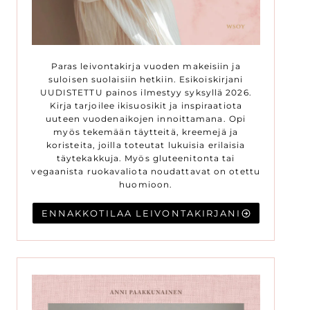
Paras leivontakirja vuoden makeisiin ja
suloisen suolaisiin hetkiin. Esikoiskirjani
UUDISTETTU painos ilmestyy syksyllä 2026.
Kirja tarjoilee ikisuosikit ja inspiraatiota
uuteen vuodenaikojen innoittamana. Opi
myös tekemään täytteitä, kreemejä ja
koristeita, joilla toteutat lukuisia erilaisia
täytekakkuja. Myös gluteenitonta tai
vegaanista ruokavaliota noudattavat on otettu
huomioon.
ENNAKKOTILAA LEIVONTAKIRJANI