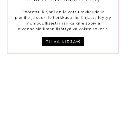
Odotettu kirjani on leivottu rakkaudella
pienille ja suurille herkkusuille. Kirjasta löytyy
monipuollisesti ihan kaikille sopivia
leivonnaisia ilman lisättyä valkoista sokeria.
TILAA KIRJA