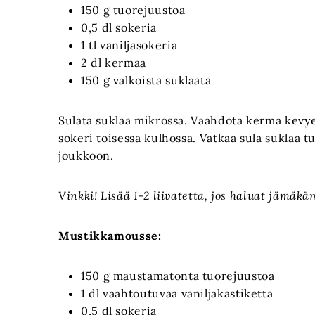
150 g tuorejuustoa
0,5 dl sokeria
1 tl vaniljasokeria
2 dl kermaa
150 g valkoista suklaata
Sulata suklaa mikrossa. Vaahdota kerma kevye
sokeri toisessa kulhossa. Vatkaa sula suklaa
joukkoon.
Vinkki! Lisää 1-2 liivatetta, jos haluat jäm
Mustikkamousse:
150 g maustamatonta tuorejuustoa
1 dl vaahtoutuvaa vaniljakastiketta
0,5 dl sokeria