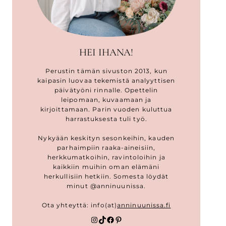
HEI IHANA!
Perustin tämän sivuston 2013, kun
kaipasin luovaa tekemistä analyyttisen
päivätyöni rinnalle. Opettelin
leipomaan, kuvaamaan ja
kirjoittamaan. Parin vuoden kuluttua
harrastuksesta tuli työ.
Nykyään keskityn sesonkeihin, kauden
parhaimpiin raaka-aineisiin,
herkkumatkoihin, ravintoloihin ja
kaikkiin muihin oman elämäni
herkullisiin hetkiin. Somesta löydät
minut @anninuunissa.
Ota yhteyttä: info(at)
anninuunissa.fi
Instagram
TikTok
Facebook
Pinterest