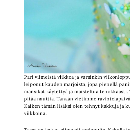
Pari viimeistä viikkoa ja varsinkin viikonlopp
leiponut kauden marjoista, jopa pienellä panii
mansikat käytettyä ja maisteltua tehokkaasti. 
pitää nauttia. Tänään vietimme ravintolapäivää ja
Kaiken tämän lisäksi olen tehnyt kakkuja ja k
viikkoina.
Tässä on kakku viime viikonlopulta. Kakulla j