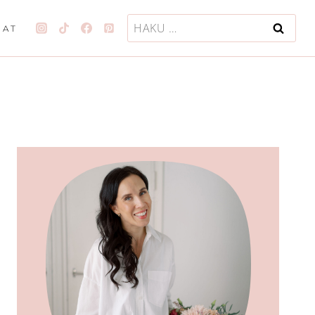
Haku:
JAT