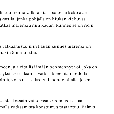
li kuumenna valkuaisia ja sokeria koko ajan
(kattila, jonka pohjalla on hiukan kiehuvaa
a vatkaa marenkia niin kauan, kunnes se on noin
ka vatkaamista, niin kauan kunnes marenki on
nakin 5 minuuttia.
meen ja aloita lisäämään pehmennyt voi, joka on
sa yksi kerrallaan ja vatkaa kreemiä miedolla
intä, voi sulaa ja kreemi menee pilalle, joten
aista. Jossain vaiheessa kreemi voi alkaa
kamalla vatkaamista koostumus tasaantuu. Valmis