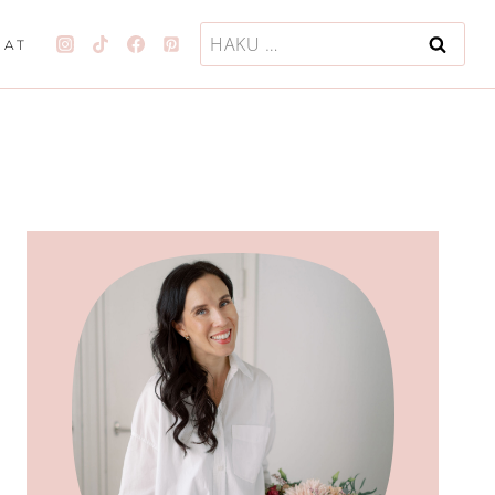
Haku:
JAT