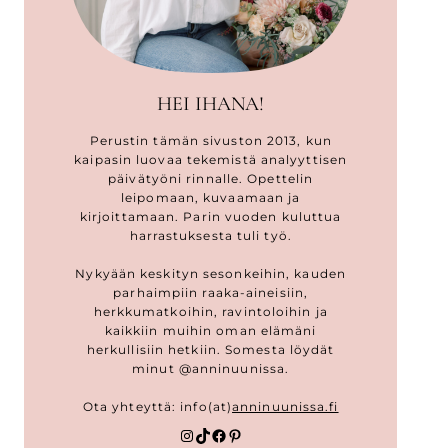
HEI IHANA!
Perustin tämän sivuston 2013, kun
kaipasin luovaa tekemistä analyyttisen
päivätyöni rinnalle. Opettelin
leipomaan, kuvaamaan ja
kirjoittamaan. Parin vuoden kuluttua
harrastuksesta tuli työ.
Nykyään keskityn sesonkeihin, kauden
parhaimpiin raaka-aineisiin,
herkkumatkoihin, ravintoloihin ja
kaikkiin muihin oman elämäni
herkullisiin hetkiin. Somesta löydät
minut @anninuunissa.
Ota yhteyttä: info(at)
anninuunissa.fi
Instagram
TikTok
Facebook
Pinterest