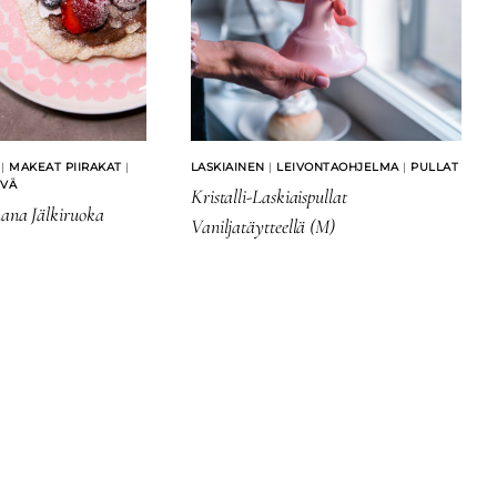
|
MAKEAT PIIRAKAT
|
LASKIAINEN
|
LEIVONTAOHJELMA
|
PULLAT
IVÄ
Kristalli-Laskiaispullat
hana Jälkiruoka
Vaniljatäytteellä (M)