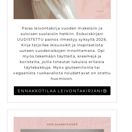
Paras leivontakirja vuoden makeisiin ja
suloisen suolaisiin hetkiin. Esikoiskirjani
UUDISTETTU painos ilmestyy syksyllä 2026.
Kirja tarjoilee ikisuosikit ja inspiraatiota
uuteen vuodenaikojen innoittamana. Opi
myös tekemään täytteitä, kreemejä ja
koristeita, joilla toteutat lukuisia erilaisia
täytekakkuja. Myös gluteenitonta tai
vegaanista ruokavaliota noudattavat on otettu
huomioon.
ENNAKKOTILAA LEIVONTAKIRJANI