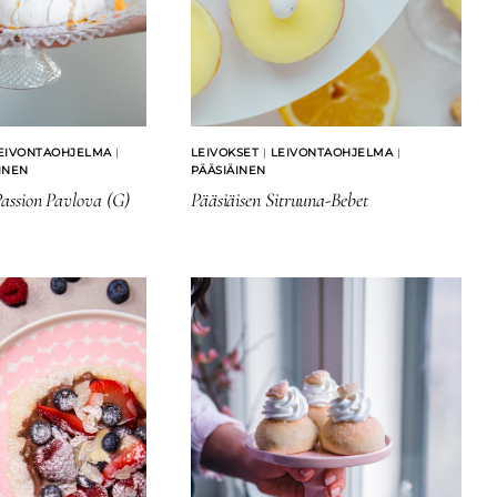
EIVONTAOHJELMA
|
LEIVOKSET
|
LEIVONTAOHJELMA
|
INEN
PÄÄSIÄINEN
ssion Pavlova (G)
Pääsiäisen Sitruuna-Bebet