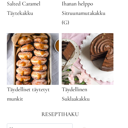
Salted Caramel
Ihanan helppo
Täytekakku
Sitruunamutakakku
(G)
Täydelliset täytetyt
Täydellinen
munkit
Suklaakakku
RESEPTIHAKU
Käytä