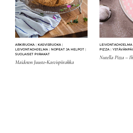
ARKIRUOKA
|
KASVISRUOKA
|
LEIVONTAOHJELMA
LEIVONTAOHJELMA
|
NOPEAT JA HELPOT
|
PIZZA
|
YSTÄVÄNPÄ
SUOLAISET PIIRAKAT
Nutella Pizza – I
Maidoton Juusto-Kasvispiirakka