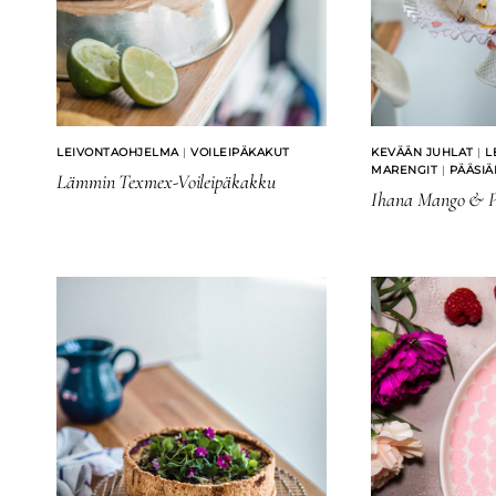
LEIVONTAOHJELMA
|
VOILEIPÄKAKUT
KEVÄÄN JUHLAT
|
L
MARENGIT
|
PÄÄSIÄ
Lämmin Texmex-Voileipäkakku
Ihana Mango & Pa