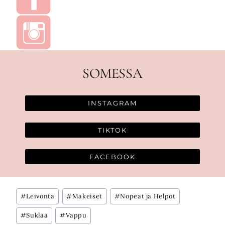
SOMESSA
INSTAGRAM
TIKTOK
FACEBOOK
Avainsanat:
#
Leivonta
#
Makeiset
#
Nopeat ja Helpot
#
Suklaa
#
Vappu