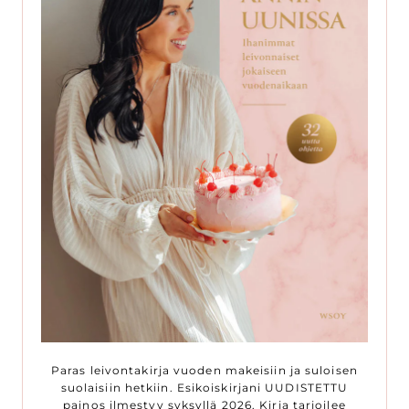
Paras leivontakirja vuoden makeisiin ja suloisen
suolaisiin hetkiin. Esikoiskirjani UUDISTETTU
painos ilmestyy syksyllä 2026. Kirja tarjoilee