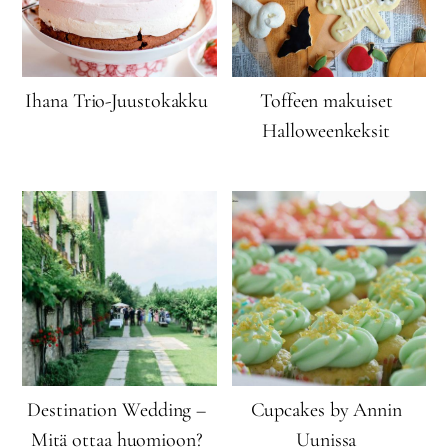
Ihana Trio-Juustokakku
Toffeen makuiset
Halloweenkeksit
Destination Wedding –
Cupcakes by Annin
Mitä ottaa huomioon?
Uunissa