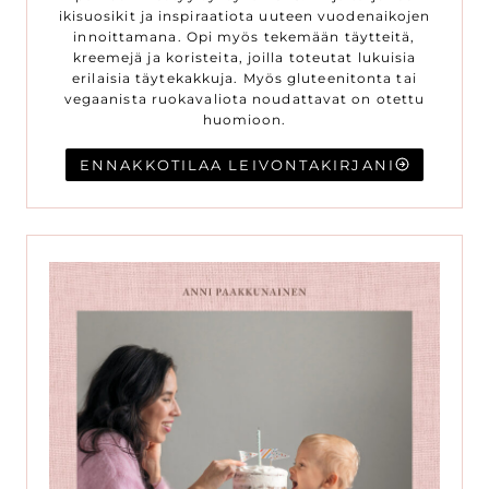
ikisuosikit ja inspiraatiota uuteen vuodenaikojen
innoittamana. Opi myös tekemään täytteitä,
kreemejä ja koristeita, joilla toteutat lukuisia
erilaisia täytekakkuja. Myös gluteenitonta tai
vegaanista ruokavaliota noudattavat on otettu
huomioon.
ENNAKKOTILAA LEIVONTAKIRJANI