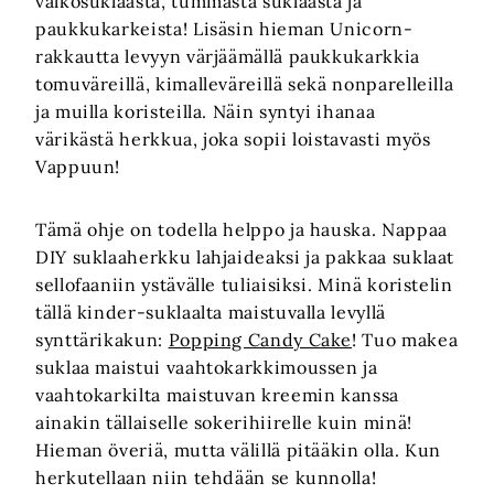
valkosuklaasta, tummasta suklaasta ja
paukkukarkeista! Lisäsin hieman Unicorn-
rakkautta levyyn värjäämällä paukkukarkkia
tomuväreillä, kimalleväreillä sekä nonparelleilla
ja muilla koristeilla. Näin syntyi ihanaa
värikästä herkkua, joka sopii loistavasti myös
Vappuun!
Tämä ohje on todella helppo ja hauska. Nappaa
DIY suklaaherkku lahjaideaksi ja pakkaa suklaat
sellofaaniin ystävälle tuliaisiksi. Minä koristelin
tällä kinder-suklaalta maistuvalla levyllä
synttärikakun:
Popping Candy Cake
! Tuo makea
suklaa maistui vaahtokarkkimoussen ja
vaahtokarkilta maistuvan kreemin kanssa
ainakin tällaiselle sokerihiirelle kuin minä!
Hieman överiä, mutta välillä pitääkin olla. Kun
herkutellaan niin tehdään se kunnolla!