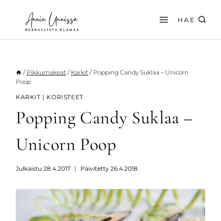
Siirry
sisältöön
HAE
/
Pikkumakeat
/
Karkit
/
Popping Candy Suklaa – Unicorn
Poop
KARKIT
|
KORISTEET
Popping Candy Suklaa –
Unicorn Poop
Julkaistu
28.4.2017
Päivitetty
26.4.2018