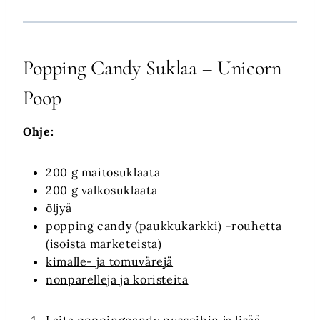
Popping Candy Suklaa – Unicorn
Poop
Ohje:
200 g maitosuklaata
200 g valkosuklaata
öljyä
popping candy (paukkukarkki) -rouhetta
(isoista marketeista)
kimalle- ja tomuvärejä
nonparelleja ja koristeita
Laita poppingcandy pusseihin ja lisää