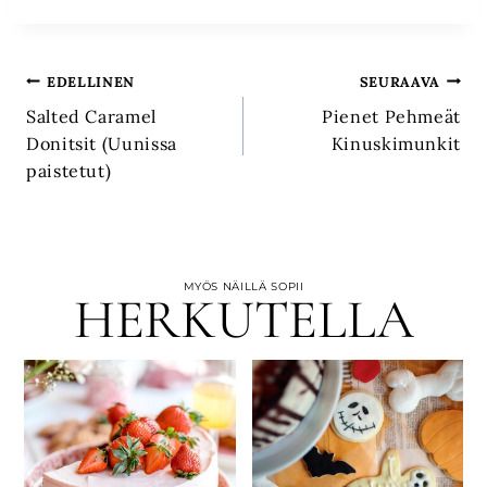
Artikkelien
EDELLINEN
SEURAAVA
Salted Caramel
Pienet Pehmeät
selaus
Donitsit (Uunissa
Kinuskimunkit
paistetut)
MYÖS NÄILLÄ SOPII
HERKUTELLA