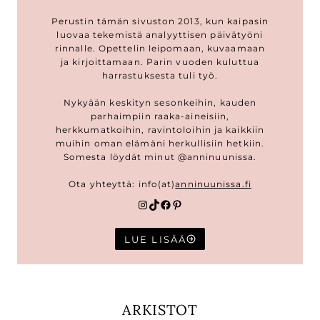
Perustin tämän sivuston 2013, kun kaipasin
luovaa tekemistä analyyttisen päivätyöni
rinnalle. Opettelin leipomaan, kuvaamaan
ja kirjoittamaan. Parin vuoden kuluttua
harrastuksesta tuli työ.
Nykyään keskityn sesonkeihin, kauden
parhaimpiin raaka-aineisiin,
herkkumatkoihin, ravintoloihin ja kaikkiin
muihin oman elämäni herkullisiin hetkiin.
Somesta löydät minut @anninuunissa.
Ota yhteyttä: info(at)
anninuunissa.fi
Instagram
TikTok
Facebook
Pinterest
LUE LISÄÄ
ARKISTOT