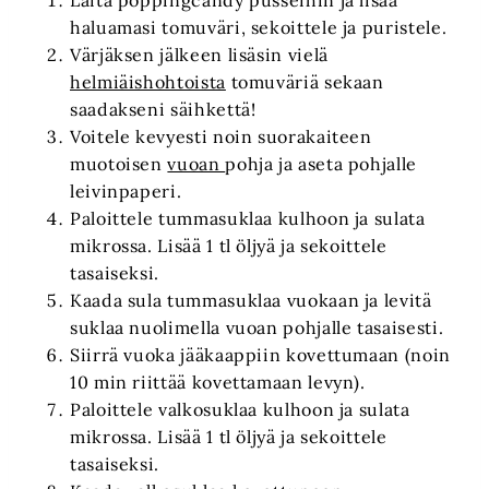
haluamasi tomuväri, sekoittele ja puristele.
Värjäksen jälkeen lisäsin vielä
helmiäishohtoista
tomuväriä sekaan
saadakseni säihkettä!
Voitele kevyesti noin suorakaiteen
muotoisen
vuoan
pohja ja aseta pohjalle
leivinpaperi.
Paloittele tummasuklaa kulhoon ja sulata
mikrossa. Lisää 1 tl öljyä ja sekoittele
tasaiseksi.
Kaada sula tummasuklaa vuokaan ja levitä
suklaa nuolimella vuoan pohjalle tasaisesti.
Siirrä vuoka jääkaappiin kovettumaan (noin
10 min riittää kovettamaan levyn).
Paloittele valkosuklaa kulhoon ja sulata
mikrossa. Lisää 1 tl öljyä ja sekoittele
tasaiseksi.