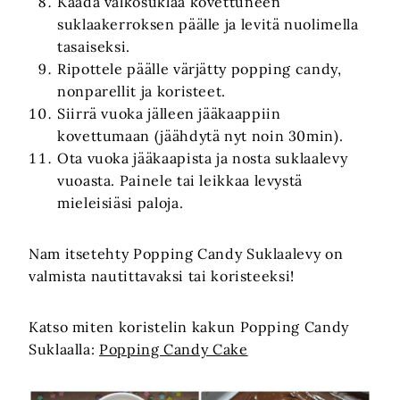
Kaada valkosuklaa kovettuneen
suklaakerroksen päälle ja levitä nuolimella
tasaiseksi.
Ripottele päälle värjätty popping candy,
nonparellit ja koristeet.
Siirrä vuoka jälleen jääkaappiin
kovettumaan (jäähdytä nyt noin 30min).
Ota vuoka jääkaapista ja nosta suklaalevy
vuoasta. Painele tai leikkaa levystä
mieleisiäsi paloja.
Nam itsetehty Popping Candy Suklaalevy on
valmista nautittavaksi tai koristeeksi!
Katso miten koristelin kakun Popping Candy
Suklaalla:
Popping Candy Cake