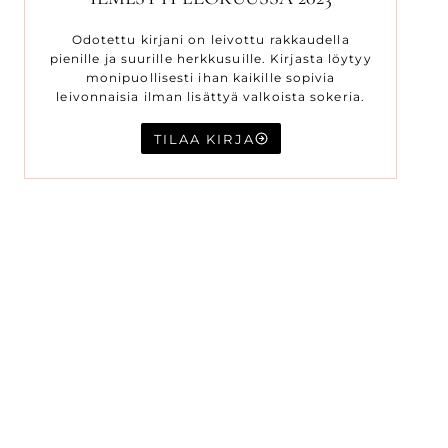
Odotettu kirjani on leivottu rakkaudella
pienille ja suurille herkkusuille. Kirjasta löytyy
monipuollisesti ihan kaikille sopivia
leivonnaisia ilman lisättyä valkoista sokeria.
TILAA KIRJA