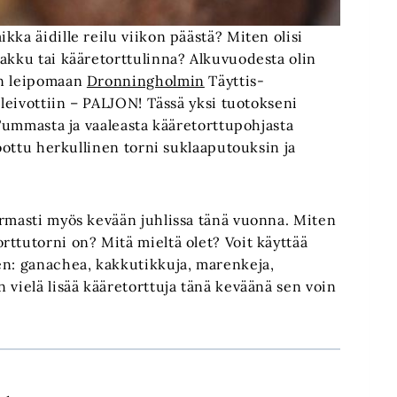
kka äidille reilu viikon päästä? Miten olisi
kakku tai kääretorttulinna? Alkuvuodesta olin
in leipomaan
Dronningholmin
Täyttis-
 leivottiin – PALJON! Tässä yksi tuotokseni
 Tummasta ja vaaleasta kääretorttupohjasta
koottu herkullinen torni suklaaputouksin ja
armasti myös kevään juhlissa tänä vuonna. Miten
ttutorni on? Mitä mieltä olet? Voit käyttää
en: ganachea, kakkutikkuja, marenkeja,
 vielä lisää kääretorttuja tänä keväänä sen voin