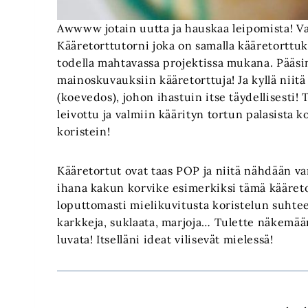
Awwww jotain uutta ja hauskaa leipomista! Vai
Kääretorttutorni joka on samalla kääretorttu
todella mahtavassa projektissa mukana. Pääs
mainoskuvauksiin kääretorttuja! Ja kyllä niitä
(koevedos), johon ihastuin itse täydellisesti!
leivottu ja valmiin käärityn tortun palasista 
koristein!
Kääretortut ovat taas POP ja niitä nähdään v
ihana kakun korvike esimerkiksi tämä kääretor
loputtomasti mielikuvitusta koristelun suhte
karkkeja, suklaata, marjoja… Tulette näkemään
luvata! Itselläni ideat vilisevät mielessä!