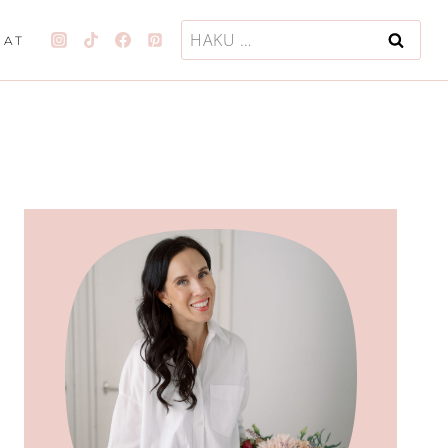
Haku:
JAT