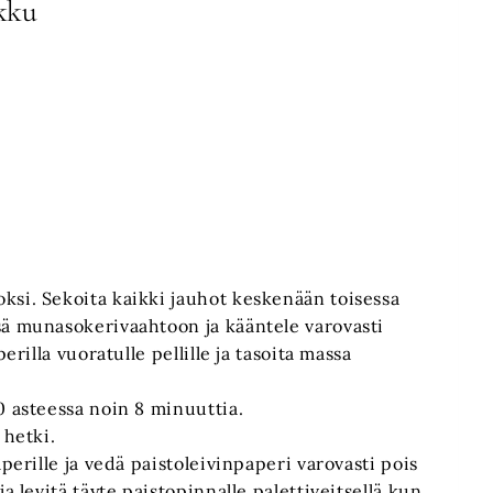
kku
ksi. Sekoita kaikki jauhot keskenään toisessa
sä munasokerivaahtoon ja kääntele varovasti
erilla vuoratulle pellille ja tasoita massa
0 asteessa noin 8 minuuttia.
 hetki.
aperille ja vedä paistoleivinpaperi varovasti pois
a levitä täyte paistopinnalle palettiveitsellä kun