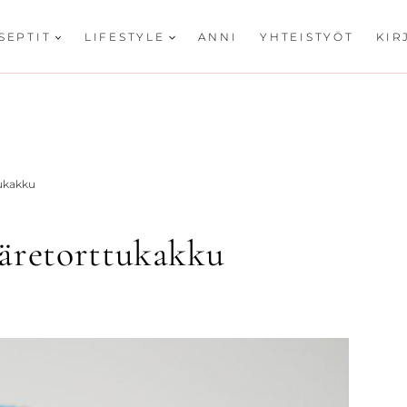
SEPTIT
LIFESTYLE
ANNI
YHTEISTYÖT
KIR
tukakku
ääretorttukakku