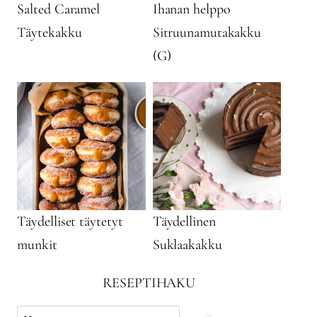
Salted Caramel
Ihanan helppo
Täytekakku
Sitruunamutakakku
(G)
Täydelliset täytetyt
Täydellinen
munkit
Suklaakakku
RESEPTIHAKU
Käytä