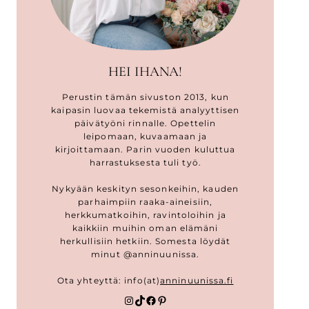
HEI IHANA!
Perustin tämän sivuston 2013, kun
kaipasin luovaa tekemistä analyyttisen
päivätyöni rinnalle. Opettelin
leipomaan, kuvaamaan ja
kirjoittamaan. Parin vuoden kuluttua
harrastuksesta tuli työ.
Nykyään keskityn sesonkeihin, kauden
parhaimpiin raaka-aineisiin,
herkkumatkoihin, ravintoloihin ja
kaikkiin muihin oman elämäni
herkullisiin hetkiin. Somesta löydät
minut @anninuunissa.
Ota yhteyttä: info(at)
anninuunissa.fi
Instagram
TikTok
Facebook
Pinterest