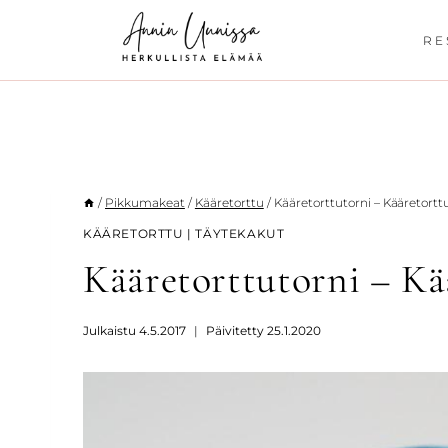
Siirry
sisältöön
RE
/
Pikkumakeat
/
Kääretorttu
/
Kääretorttutorni – Kääretort
KÄÄRETORTTU
|
TÄYTEKAKUT
Kääretorttutorni – K
Julkaistu
4.5.2017
Päivitetty
25.1.2020