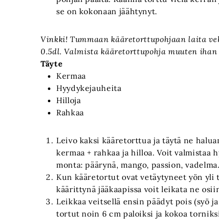
se on kokonaan jäähtynyt.
Vinkki! Tummaan kääretorttupohjaan laita ve
0.5dl. Valmista kääretorttupohja muuten ihan
Täyte
Kermaa
Hyydykejauheita
Hilloja
Rahkaa
Leivo kaksi kääretorttua ja täytä ne haluam
kermaa + rahkaa ja hilloa. Voit valmista
monta: päärynä, mango, passion, vadelma.
Kun kääretortut ovat vetäytyneet yön yli
käärittynä jääkaapissa voit leikata ne osii
Leikkaa veitsellä ensin päädyt pois (syö ja
tortut noin 6 cm paloiksi ja kokoa torniksi 