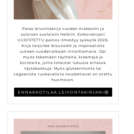
Paras leivontakirja vuoden makeisiin ja
suloisen suolaisiin hetkiin. Esikoiskirjani
UUDISTETTU painos ilmestyy syksyllä 2026.
Kirja tarjoilee ikisuosikit ja inspiraatiota
uuteen vuodenaikojen innoittamana. Opi
myös tekemään täytteitä, kreemejä ja
koristeita, joilla toteutat lukuisia erilaisia
täytekakkuja. Myös gluteenitonta tai
vegaanista ruokavaliota noudattavat on otettu
huomioon.
ENNAKKOTILAA LEIVONTAKIRJANI