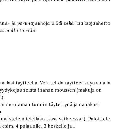
hnä- ja perunajauhoja 0.5dl sekä kaakaojauhetta
 samalla tavalla.
allasi täytteellä. Voit tehdä täytteet käyttämällä
a hyydykejauheista ihanan moussen (makuja on
.).
 tai muutaman tunnin täytettynä ja napakasti
n.
 maistele mielellään tässä vaiheessa :). Paloittele
esim. 4 palaa alle, 3 keskelle ja 1