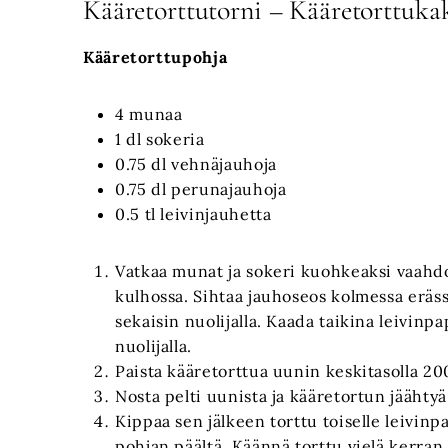
Kääretorttutorni – Kääretorttuka
Kääretorttupohja
4 munaa
1 dl sokeria
0.75 dl vehnäjauhoja
0.75 dl perunajauhoja
0.5 tl leivinjauhetta
Vatkaa munat ja sokeri kuohkeaksi vaahdo
kulhossa. Sihtaa jauhoseos kolmessa eräs
sekaisin nuolijalla. Kaada taikina leivinpap
nuolijalla.
Paista kääretorttua uunin keskitasolla 20
Nosta pelti uunista ja kääretortun jäähtyä
Kippaa sen jälkeen torttu toiselle leivinp
pohjan päältä. Käännä torttu vielä kerran j