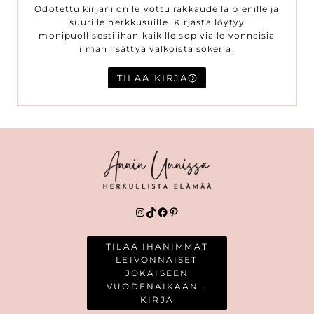
Odotettu kirjani on leivottu rakkaudella pienille ja
suurille herkkusuille. Kirjasta löytyy
monipuollisesti ihan kaikille sopivia leivonnaisia
ilman lisättyä valkoista sokeria.
TILAA KIRJA
Instagram
TikTok
Facebook
Pinterest
TILAA IHANIMMAT
LEIVONNAISET
JOKAISEEN
VUODENAIKAAN -
KIRJA