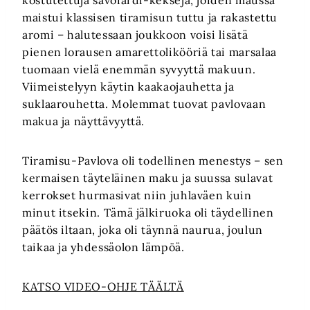
maistui klassisen tiramisun tuttu ja rakastettu
aromi – halutessaan joukkoon voisi lisätä
pienen lorausen amarettolikööriä tai marsalaa
tuomaan vielä enemmän syvyyttä makuun.
Viimeistelyyn käytin kaakaojauhetta ja
suklaarouhetta. Molemmat tuovat pavlovaan
makua ja näyttävyyttä.
Tiramisu-Pavlova oli todellinen menestys – sen
kermaisen täyteläinen maku ja suussa sulavat
kerrokset hurmasivat niin juhlaväen kuin
minut itsekin. Tämä jälkiruoka oli täydellinen
päätös iltaan, joka oli täynnä naurua, joulun
taikaa ja yhdessäolon lämpöä.
KATSO VIDEO-OHJE TÄÄLTÄ