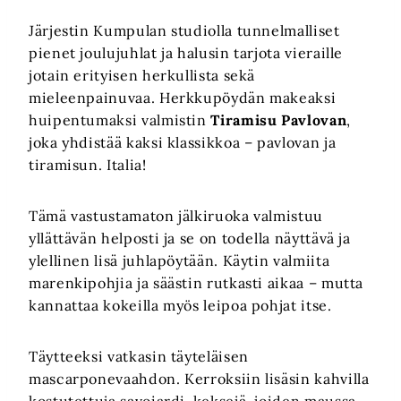
Järjestin Kumpulan studiolla tunnelmalliset
pienet joulujuhlat ja halusin tarjota vieraille
jotain erityisen herkullista sekä
mieleenpainuvaa. Herkkupöydän makeaksi
huipentumaksi valmistin
Tiramisu Pavlovan
,
joka yhdistää kaksi klassikkoa – pavlovan ja
tiramisun. Italia!
Tämä vastustamaton jälkiruoka valmistuu
yllättävän helposti ja se on todella näyttävä ja
ylellinen lisä juhlapöytään. Käytin valmiita
marenkipohjia ja säästin rutkasti aikaa – mutta
kannattaa kokeilla myös leipoa pohjat itse.
Täytteeksi vatkasin täyteläisen
mascarponevaahdon. Kerroksiin lisäsin kahvilla
kostutettuja savoiardi-keksejä, joiden maussa