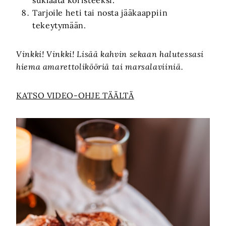
suklaata koristeeksi.
Tarjoile heti tai nosta jääkaappiin
tekeytymään.
Vinkki! Vinkki! Lisää kahvin sekaan halutessasi
hiema amarettolikööriä tai marsalaviiniä.
KATSO VIDEO-OHJE TÄÄLTÄ