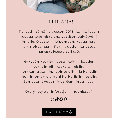
HEI IHANA!
Perustin tämän sivuston 2013, kun kaipasin
luovaa tekemistä analyyttisen päivätyöni
rinnalle. Opettelin leipomaan, kuvaamaan
ja kirjoittamaan. Parin vuoden kuluttua
harrastuksesta tuli työ.
Nykyään keskityn sesonkeihin, kauden
parhaimpiin raaka-aineisiin,
herkkumatkoihin, ravintoloihin ja kaikkiin
muihin oman elämäni herkullisiin hetkiin.
Somesta löydät minut @anninuunissa.
Ota yhteyttä: info(at)
anninuunissa.fi
Instagram
TikTok
Facebook
Pinterest
LUE LISÄÄ