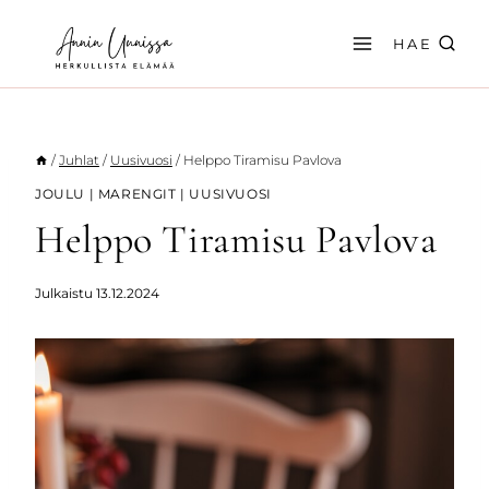
Siirry
sisältöön
HAE
/
Juhlat
/
Uusivuosi
/
Helppo Tiramisu Pavlova
JOULU
|
MARENGIT
|
UUSIVUOSI
Helppo Tiramisu Pavlova
Julkaistu
13.12.2024