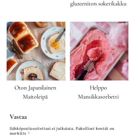
gluteeniton sokerikakku
Oton Japanilainen
Helppo
Maitoleipä
Mansikkasorbetti
Vastaa
Sähköpostiosoitettasi ei julkaista.
Pakolliset kentät on
merkitty
*