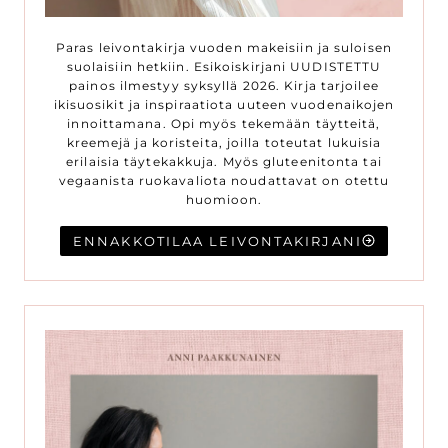
Paras leivontakirja vuoden makeisiin ja suloisen
suolaisiin hetkiin. Esikoiskirjani UUDISTETTU
painos ilmestyy syksyllä 2026. Kirja tarjoilee
ikisuosikit ja inspiraatiota uuteen vuodenaikojen
innoittamana. Opi myös tekemään täytteitä,
kreemejä ja koristeita, joilla toteutat lukuisia
erilaisia täytekakkuja. Myös gluteenitonta tai
vegaanista ruokavaliota noudattavat on otettu
huomioon.
ENNAKKOTILAA LEIVONTAKIRJANI