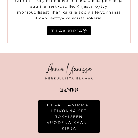
Odotettu kirjani on leivottu rakkaudella pienille ja
suurille herkkusuille. Kirjasta löytyy
monipuollisesti ihan kaikille sopivia leivonnaisia
ilman lisättyä valkoista sokeria.
TILAA KIRJA
Instagram
TikTok
Facebook
Pinterest
TILAA IHANIMMAT
LEIVONNAISET
JOKAISEEN
VUODENAIKAAN -
KIRJA