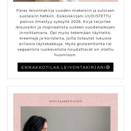
Paras leivontakirja vuoden makeisiin ja suloisen
suolaisiin hetkiin. Esikoiskirjani UUDISTETTU
painos ilmestyy syksyllä 2026. Kirja tarjoilee
ikisuosikit ja inspiraatiota uuteen vuodenaikojen
innoittamana. Opi myös tekemään täytteitä,
kreemejä ja koristeita, joilla toteutat lukuisia
erilaisia täytekakkuja. Myös gluteenitonta tai
vegaanista ruokavaliota noudattavat on otettu
huomioon.
ENNAKKOTILAA LEIVONTAKIRJANI