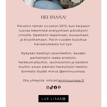
HEI IHANA!
Perustin tämän sivuston 2013, kun kaipasin
luovaa tekemistä analyyttisen päivätyöni
rinnalle. Opettelin leipomaan, kuvaamaan
ja kirjoittamaan. Parin vuoden kuluttua
harrastuksesta tuli työ.
Nykyään keskityn sesonkeihin, kauden
parhaimpiin raaka-aineisiin,
herkkumatkoihin, ravintoloihin ja kaikkiin
muihin oman elämäni herkullisiin hetkiin.
Somesta löydät minut @anninuunissa.
Ota yhteyttä: info(at)
anninuunissa.fi
Instagram
TikTok
Facebook
Pinterest
LUE LISÄÄ