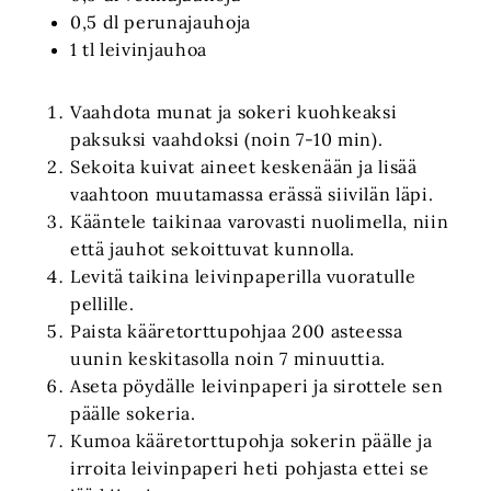
0,5 dl perunajauhoja
1 tl leivinjauhoa
Vaahdota munat ja sokeri kuohkeaksi
paksuksi vaahdoksi (noin 7-10 min).
Sekoita kuivat aineet keskenään ja lisää
vaahtoon muutamassa erässä siivilän läpi.
Kääntele taikinaa varovasti nuolimella, niin
että jauhot sekoittuvat kunnolla.
Levitä taikina leivinpaperilla vuoratulle
pellille.
Paista kääretorttupohjaa 200 asteessa
uunin keskitasolla noin 7 minuuttia.
Aseta pöydälle leivinpaperi ja sirottele sen
päälle sokeria.
Kumoa kääretorttupohja sokerin päälle ja
irroita leivinpaperi heti pohjasta ettei se