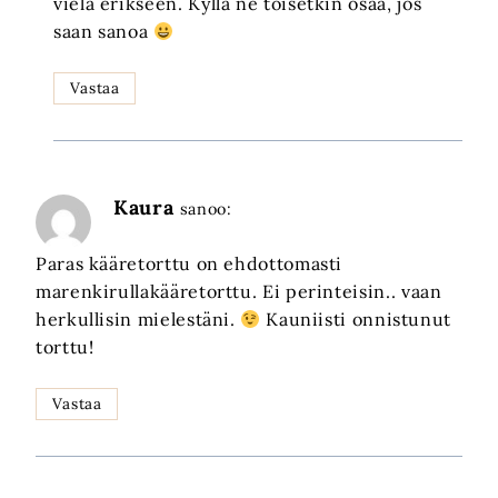
vielä erikseen. Kyllä ne toisetkin osaa, jos
saan sanoa
Vastaa
Kaura
sanoo:
Paras kääretorttu on ehdottomasti
marenkirullakääretorttu. Ei perinteisin.. vaan
herkullisin mielestäni.
Kauniisti onnistunut
torttu!
Vastaa