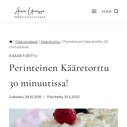
Siirry
sisältöön
HAE
/
Pikkumakeat
/
Kääretorttu
/
Perinteinen Kääretorttu 30
minuutissa!
KÄÄRETORTTU
Perinteinen Kääretorttu
30 minuutissa!
Julkaistu
29.10.2015
Päivitetty
10.5.2023