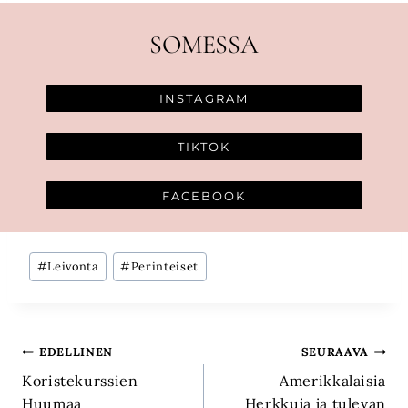
SOMESSA
INSTAGRAM
TIKTOK
FACEBOOK
Avainsanat:
#
Leivonta
#
Perinteiset
Artikkelien
EDELLINEN
SEURAAVA
Koristekurssien
Amerikkalaisia
selaus
Huumaa
Herkkuja ja tulevan