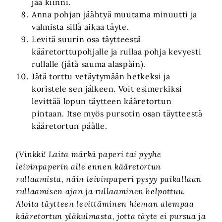
jää kiinni.
Anna pohjan jäähtyä muutama minuutti ja
valmista sillä aikaa täyte.
Levitä suurin osa täytteestä
kääretorttupohjalle ja rullaa pohja kevyesti
rullalle (jätä sauma alaspäin).
Jätä torttu vetäytymään hetkeksi ja
koristele sen jälkeen. Voit esimerkiksi
levittää lopun täytteen kääretortun
pintaan. Itse myös pursotin osan täytteestä
kääretortun päälle.
(Vinkki! Laita märkä paperi tai pyyhe
leivinpaperin alle ennen kääretortun
rullaamista, näin leivinpaperi pysyy paikallaan
rullaamisen ajan ja rullaaminen helpottuu.
Aloita täytteen levittäminen hieman alempaa
kääretortun yläkulmasta, jotta täyte ei pursua ja