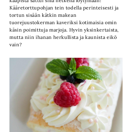
kaapista sattui sillä hetkellä löytymään!
Kääretorttupohjan tein todella perinteisesti ja
tortun sisään kätkin makean
tuorejuustokerman kaveriksi kotimaisia omin
käsin poimittuja marjoja. Hyvin yksinkertaista,
mutta niin ihanan herkullista ja kaunista eikö
vain?