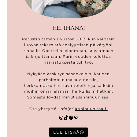
HEI IHANA!
Perustin tämän sivuston 2013, kun kaipasin
luovaa tekemistä analyyttisen päivätyöni
rinnalle. Opettelin leipomaan, kuvaamaan
ja kirjoittamaan. Parin vuoden kuluttua
harrastuksesta tuli työ.
Nykyään keskityn sesonkeihin, kauden
parhaimpiin raaka-aineisiin,
herkkumatkoihin, ravintoloihin ja kaikkiin
muihin oman elämäni herkullisiin hetkiin.
Somesta löydät minut @anninuunissa.
Ota yhteyttä: info(at)
anninuunissa.fi
Instagram
TikTok
Facebook
Pinterest
LUE LISÄÄ