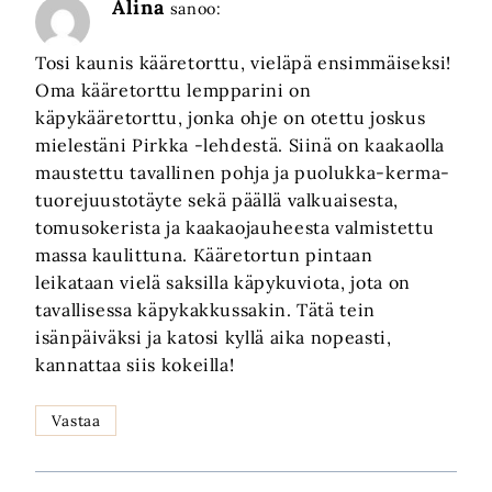
Alina
sanoo:
Tosi kaunis kääretorttu, vieläpä ensimmäiseksi!
Oma kääretorttu lempparini on
käpykääretorttu, jonka ohje on otettu joskus
mielestäni Pirkka -lehdestä. Siinä on kaakaolla
maustettu tavallinen pohja ja puolukka-kerma-
tuorejuustotäyte sekä päällä valkuaisesta,
tomusokerista ja kaakaojauheesta valmistettu
massa kaulittuna. Kääretortun pintaan
leikataan vielä saksilla käpykuviota, jota on
tavallisessa käpykakkussakin. Tätä tein
isänpäiväksi ja katosi kyllä aika nopeasti,
kannattaa siis kokeilla!
Vastaa