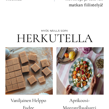
matkan fiilistelyä!
MYÖS NÄILLÄ SOPII
HERKUTELLA
Vaniljainen Helppo
Aprikoosi-
Fudge
Mozzarellasalaatti