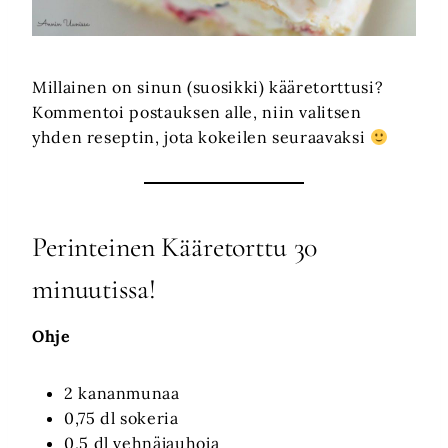
Millainen on sinun (suosikki) kääretorttusi?
Kommentoi postauksen alle, niin valitsen
yhden reseptin, jota kokeilen seuraavaksi
Perinteinen Kääretorttu 30
minuutissa!
Ohje
2 kananmunaa
0,75 dl sokeria
0,5 dl vehnäjauhoja