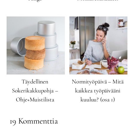
Täydellinen
Normityöpäivä – Mitä
Sokerikakkupohja –
kaikkea työpäivääni
Ohje+Muistilista
kuuluu? (osa 1)
19 Kommenttia