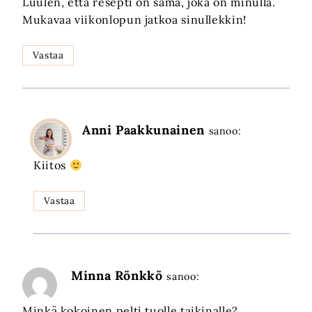
Luulen, että resepti on sama, joka on minulla.
Mukavaa viikonlopun jatkoa sinullekkin!
Vastaa
Anni Paakkunainen
sanoo:
Kiitos
Vastaa
Minna Rönkkö
sanoo:
Minkä kokoinen pelti tuolle taikinalle?