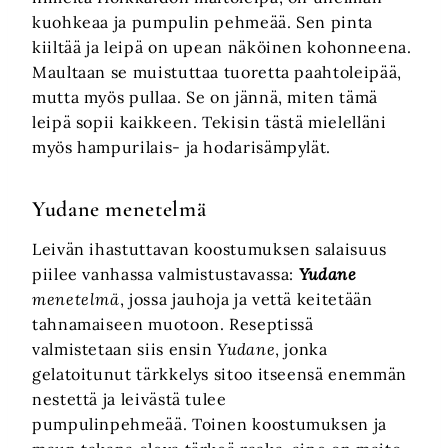
kuohkeaa ja pumpulin pehmeää. Sen pinta
kiiltää ja leipä on upean näköinen kohonneena.
Maultaan se muistuttaa tuoretta paahtoleipää,
mutta myös pullaa. Se on jännä, miten tämä
leipä sopii kaikkeen. Tekisin tästä mielelläni
myös hampurilais- ja hodarisämpylät.
Yudane menetelmä
Leivän ihastuttavan koostumuksen salaisuus
piilee vanhassa valmistustavassa:
Yudane
menetelmä
, jossa jauhoja ja vettä keitetään
tahnamaiseen muotoon. Reseptissä
valmistetaan siis ensin
Yudane
, jonka
gelatoitunut tärkkelys sitoo itseensä enemmän
nestettä ja leivästä tulee
pumpulinpehmeää. Toinen koostumuksen ja