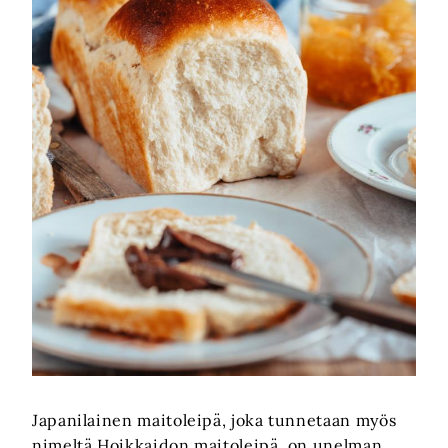
Japanilainen maitoleipä, joka tunnetaan myös
nimeltä Hoikkaidon maitoleipä, on unelman