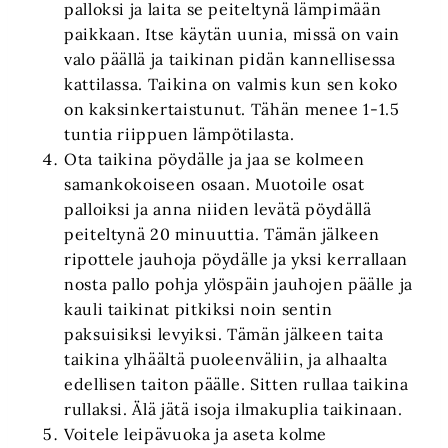
palloksi ja laita se peiteltynä lämpimään
paikkaan. Itse käytän uunia, missä on vain
valo päällä ja taikinan pidän kannellisessa
kattilassa. Taikina on valmis kun sen koko
on kaksinkertaistunut. Tähän menee 1-1.5
tuntia riippuen lämpötilasta.
Ota taikina pöydälle ja jaa se kolmeen
samankokoiseen osaan. Muotoile osat
palloiksi ja anna niiden levätä pöydällä
peiteltynä 20 minuuttia. Tämän jälkeen
ripottele jauhoja pöydälle ja yksi kerrallaan
nosta pallo pohja ylöspäin jauhojen päälle ja
kauli taikinat pitkiksi noin sentin
paksuisiksi levyiksi. Tämän jälkeen taita
taikina ylhäältä puoleenväliin, ja alhaalta
edellisen taiton päälle. Sitten rullaa taikina
rullaksi. Älä jätä isoja ilmakuplia taikinaan.
Voitele leipävuoka ja aseta kolme