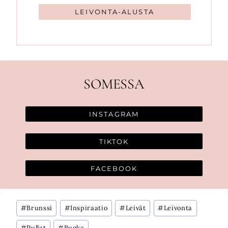
LEIVONTA-ALUSTA
SOMESSA
INSTAGRAM
TIKTOK
FACEBOOK
Avainsanat:
#
Brunssi
#
Inspiraatio
#
Leivät
#
Leivonta
#
Pullat
#
Ruoka