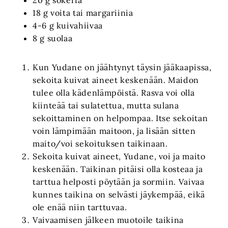
20 g sokeria
18 g voita tai margariinia
4-6 g kuivahiivaa
8 g suolaa
Kun Yudane on jäähtynyt täysin jääkaapissa,
sekoita kuivat aineet keskenään. Maidon
tulee olla kädenlämpöistä. Rasva voi olla
kiinteää tai sulatettua, mutta sulana
sekoittaminen on helpompaa. Itse sekoitan
voin lämpimään maitoon, ja lisään sitten
maito/voi sekoituksen taikinaan.
Sekoita kuivat aineet, Yudane, voi ja maito
keskenään. Taikinan pitäisi olla kosteaa ja
tarttua helposti pöytään ja sormiin. Vaivaa
kunnes taikina on selvästi jäykempää, eikä
ole enää niin tarttuvaa.
Vaivaamisen jälkeen muotoile taikina