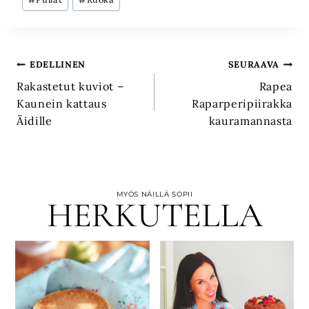
Artikkelien
EDELLINEN
SEURAAVA
Rakastetut kuviot –
Rapea
selaus
Kaunein kattaus
Raparperipiirakka
Äidille
kauramannasta
MYÖS NÄILLÄ SOPII
HERKUTELLA