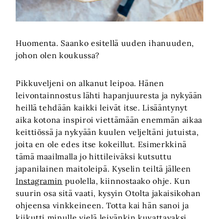
Huomenta. Saanko esitellä uuden ihanuuden,
johon olen koukussa?
Pikkuveljeni on alkanut leipoa. Hänen
leivontainnostus lähti hapanjuuresta ja nykyään
heillä tehdään kaikki leivät itse. Lisääntynyt
aika kotona inspiroi viettämään enemmän aikaa
keittiössä ja nykyään kuulen veljeltäni jutuista,
joita en ole edes itse kokeillut. Esimerkkinä
tämä maailmalla jo hittileiväksi kutsuttu
japanilainen maitoleipä. Kyselin teiltä jälleen
Instagramin
puolella, kiinnostaako ohje. Kun
suurin osa sitä vaati, kysyin Otolta jakaisikohan
ohjeensa vinkkeineen. Totta kai hän sanoi ja
kiikutti minulle vielä leivänkin kuvattavaksi.