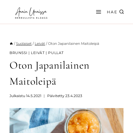
Siirry
sisältöön
HAE
/
Suolaiset
/
Leivät
/
Oton Japanilainen Maitoleipä
BRUNSSI
|
LEIVÄT
|
PULLAT
Oton Japanilainen
Maitoleipä
Julkaistu
14.5.2021
Päivitetty
23.4.2023