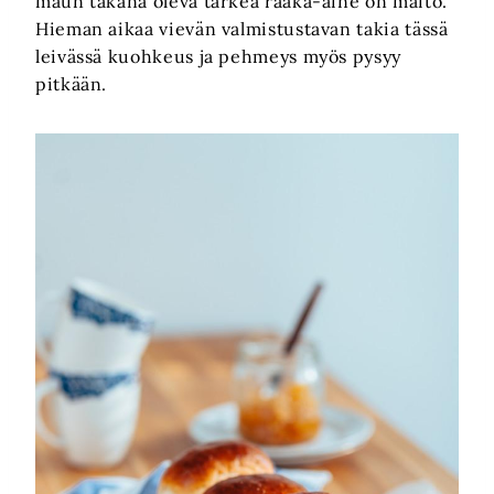
maun takana oleva tärkeä raaka-aine on maito.
Hieman aikaa vievän valmistustavan takia tässä
leivässä kuohkeus ja pehmeys myös pysyy
pitkään.