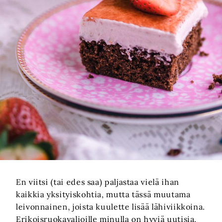
En viitsi (tai edes saa) paljastaa vielä ihan
kaikkia yksityiskohtia, mutta tässä muutama
leivonnainen, joista kuulette lisää lähiviikkoina.
Erikoisruokavalioille minulla on hyviä uutisia,