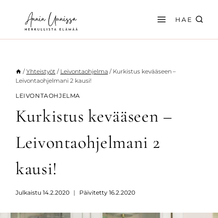
Siirry
sisältöön
HAE
/
Yhteistyöt
/
Leivontaohjelma
/
Kurkistus kevääseen –
Leivontaohjelmani 2 kausi!
LEIVONTAOHJELMA
Kurkistus kevääseen –
Leivontaohjelmani 2
kausi!
Julkaistu
14.2.2020
Päivitetty
16.2.2020