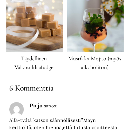
Täydellinen
Mustikka Mojito (myös
Valkosuklaafudge
alkoholiton)
6 Kommenttia
Pirjo
sanoo:
Alfa-tv:ltä katson säännöllisesti”Mayn
keittiö”tä,joten hienoa,että tutusta osoitteesta