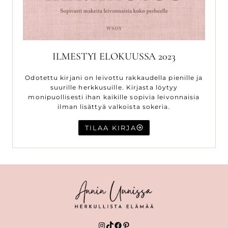
ILMESTYI ELOKUUSSA 2023
Odotettu kirjani on leivottu rakkaudella pienille ja
suurille herkkusuille. Kirjasta löytyy
monipuollisesti ihan kaikille sopivia leivonnaisia
ilman lisättyä valkoista sokeria.
TILAA KIRJA
Instagram
TikTok
Facebook
Pinterest