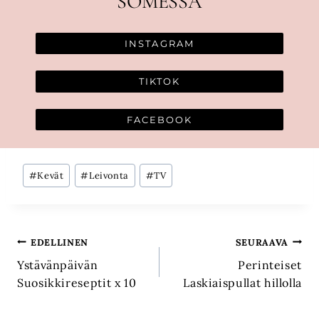
SOMESSA
INSTAGRAM
TIKTOK
FACEBOOK
Avainsanat:
#
Kevät
#
Leivonta
#
TV
Artikkelien
EDELLINEN
SEURAAVA
Ystävänpäivän
Perinteiset
selaus
Suosikkireseptit x 10
Laskiaispullat hillolla