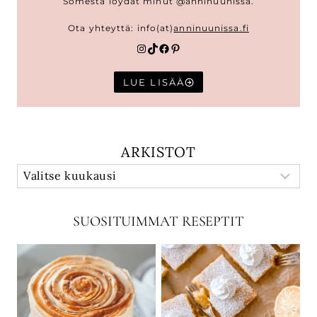
Somesta löydät minut @anninuunissa.
Ota yhteyttä: info(at)
anninuunissa.fi
Instagram
TikTok
Facebook
Pinterest
LUE LISÄÄ
ARKISTOT
SUOSITUIMMAT RESEPTIT