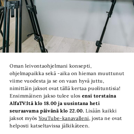
Oman leivontaohjelmani konsepti,
ohjelmapaikka sekä -aika on hieman muuttunut
viime vuodesta ja se on vaan hyvä juttu,
nimittäin jaksot ovat tällä kertaa puolituntisia!
Ensimmäinen jakso tulee ulos
ensi torstaina
AlfaTV:ltä klo 18.00 ja uusintana heti
seuraavama päivänä klo 22.00.
Lisään kaikki
jaksot myös
YouTube-kanavalleni
, josta ne ovat
helposti katseltavissa jälkikäteen.