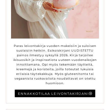
Paras leivontakirja vuoden makeisiin ja suloisen
suolaisiin hetkiin. Esikoiskirjani UUDISTETTU
painos ilmestyy syksyllä 2026. Kirja tarjoilee
ikisuosikit ja inspiraatiota uuteen vuodenaikojen
innoittamana. Opi myös tekemään täytteitä,
kreemejä ja koristeita, joilla toteutat lukuisia
erilaisia täytekakkuja. Myös gluteenitonta tai
vegaanista ruokavaliota noudattavat on otettu
huomioon.
ENNAKKOTILAA LEIVONTAKIRJANI