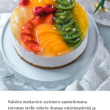
Näiden mukavien uutisten saattelemana
toivotan teille oikein ihanaa ystävänpäivää ja