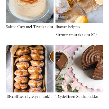
Salted Caramel Täytekakku
Ihanan helppo
Sitruunamutakakku (G)
Täydelliset täytetyt munkit
Täydellinen Suklaakakku