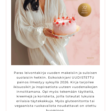
Paras leivontakirja vuoden makeisiin ja suloisen
suolaisiin hetkiin. Esikoiskirjani UUDISTETTU
painos ilmestyy syksyllä 2026. Kirja tarjoilee
ikisuosikit ja inspiraatiota uuteen vuodenaikojen
innoittamana. Opi myös tekemään täytteitä,
kreemejä ja koristeita, joilla toteutat lukuisia
erilaisia täytekakkuja. Myös gluteenitonta tai
vegaanista ruokavaliota noudattavat on otettu
huomioon.