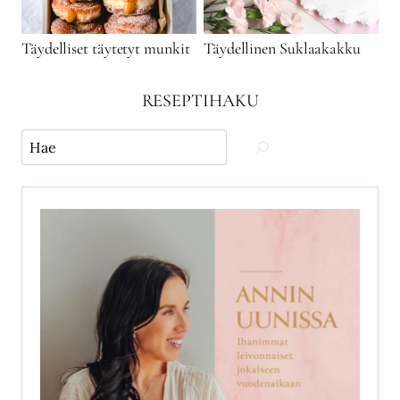
Täydelliset täytetyt munkit
Täydellinen Suklaakakku
RESEPTIHAKU
Käytä
hakua
ja
etsi
reseptejä