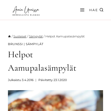
Siirry
sisältöön
HAE
/
Suolaiset
/
Sämpylät
/
Helpot Aamupalasämpylät
BRUNSSI
|
SÄMPYLÄT
Helpot
Aamupalasämpylät
Julkaistu
3.4.2016
Päivitetty
23.1.2020