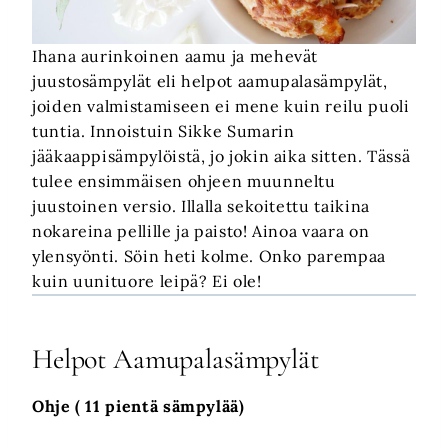
Ihana aurinkoinen aamu ja mehevät
juustosämpylät eli helpot aamupalasämpylät,
joiden valmistamiseen ei mene kuin reilu puoli
tuntia. Innoistuin Sikke Sumarin
jääkaappisämpylöistä, jo jokin aika sitten. Tässä
tulee ensimmäisen ohjeen muunneltu
juustoinen versio. Illalla sekoitettu taikina
nokareina pellille ja paisto! Ainoa vaara on
ylensyönti. Söin heti kolme. Onko parempaa
kuin uunituore leipä? Ei ole!
Helpot Aamupalasämpylät
Ohje
( 11 pientä sämpylää)