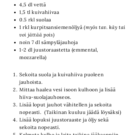
4,5 dl vettä
1,5 tl kuivahiivaa
0.5 rkl suolaa
1 rkl kurpitsansiemenöljyä
(myös tav. käy tai
voi jättää pois)
noin 7 dl sämpyläjauhoja
1-2 dl juustoraastetta (emmental,
mozzarella)
Sekoita suola ja kuivahiiva puoleen
jauhoista.
Mittaa haalea vesi isoon kulhoon ja lisää
hiiva-suolajauhoseos.
Lisää loput jauhot vähitellen ja sekoita
nopeasti. (Taikinan kuuluu jäädä löysäksi)
Lisää lopuksi juustoraaste ja öljy sekä
sekoita nopeasti.
Kelmuta kulho ja laita taikina jääkaappiin.