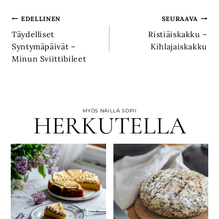
Artikkelien
EDELLINEN
SEURAAVA
Täydelliset
Ristiäiskakku –
selaus
Syntymäpäivät –
Kihlajaiskakku
Minun Sviittibileet
MYÖS NÄILLÄ SOPII
HERKUTELLA