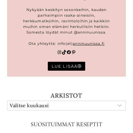
Nykyään keskityn sesonkeihin, kauden
parhaimpiin raaka-aineisiin,
herkkumatkoihin, ravintoloihin ja kaikkiin
muihin oman elämäni herkullisiin hetkiin.
Somesta löydät minut @anninuunissa.
Ota yhteyttä: info(at)
anninuunissa.fi
Instagram
TikTok
Facebook
Pinterest
LUE LISÄÄ
ARKISTOT
SUOSITUIMMAT RESEPTIT