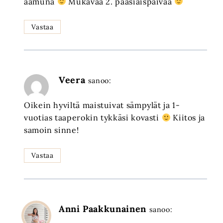
aamuna
Mukavaa 2. pääsiäispäivää
Vastaa
Veera
sanoo:
Oikein hyviltä maistuivat sämpylät ja 1-
vuotias taaperokin tykkäsi kovasti
Kiitos ja
samoin sinne!
Vastaa
Anni Paakkunainen
sanoo: