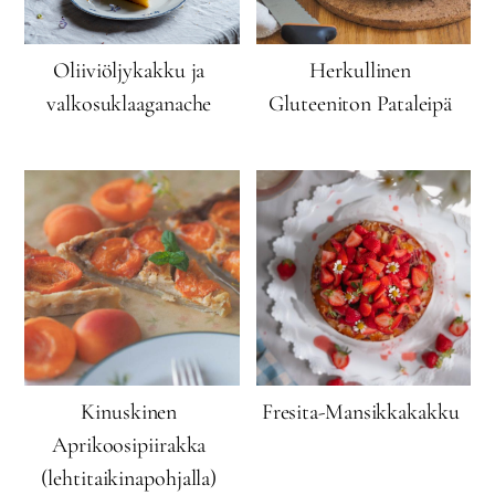
Oliiviöljykakku ja
Herkullinen
valkosuklaaganache
Gluteeniton Pataleipä
Kinuskinen
Fresita-Mansikkakakku
Aprikoosipiirakka
(lehtitaikinapohjalla)