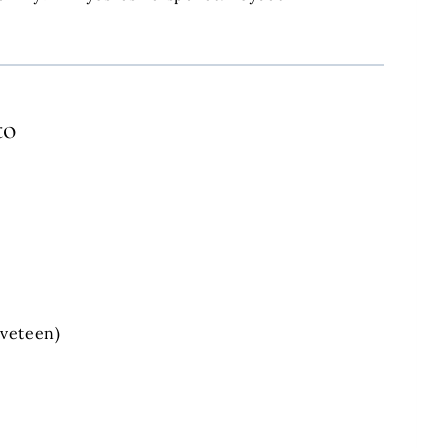
to
 veteen)