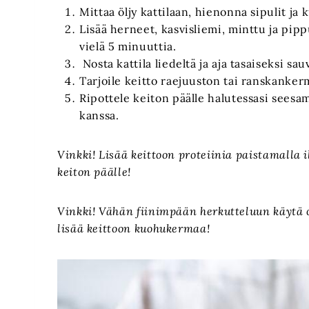
Mittaa öljy kattilaan, hienonna sipulit ja 
Lisää herneet, kasvisliemi, minttu ja pippu
vielä 5 minuuttia.
Nosta kattila liedeltä ja aja tasaiseksi sau
Tarjoile keitto raejuuston tai ranskanker
Ripottele keiton päälle halutessasi seesam
kanssa.
Vinkki! Lisää keittoon proteiinia paistamalla 
keiton päälle!
Vinkki! Vähän fiinimpään herkutteluun käytä ohj
lisää keittoon kuohukermaa!