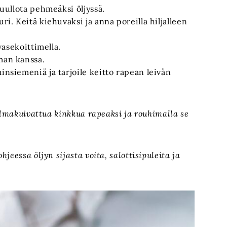
kuullota pehmeäksi öljyssä.
ri. Keitä kiehuvaksi ja anna poreilla hiljalleen
vasekoittimella.
man kanssa.
insiemeniä ja tarjoile keitto rapean leivän
ilmakuivattua kinkkua rapeaksi ja rouhimalla se
eessa öljyn sijasta voita, salottisipuleita ja