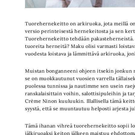
Tuorehernekeitto on arkiruoka, jota meillä 
versio perinteisestä hernekeitosta ja sen kert
Tuorehernekeitto tehdään pakasteherneistä. Mi
tuoreita herneitä? Maku olisi varmasti loistav
vuodesta loistava ja lämmittävä arkiruoka, jon
Muistan bonganneeni ohjeen itsekin jonkun 
se on muokkautunut vuosien varrella tällaise
puolessa tunnissa ja nautimme sen usein raejuu
ranskalaisittain voihin, salottisipuleihin ja 
Crème Ninon kuuluukin. Illallisella tämä keitt
syystä, että se muuntautuu helposti arjesta ju
Tämä ihanan vihreä tuorehernekeitto sopii lois
jälkiruoaksi keiton jälkeen maistuu ehdottoma