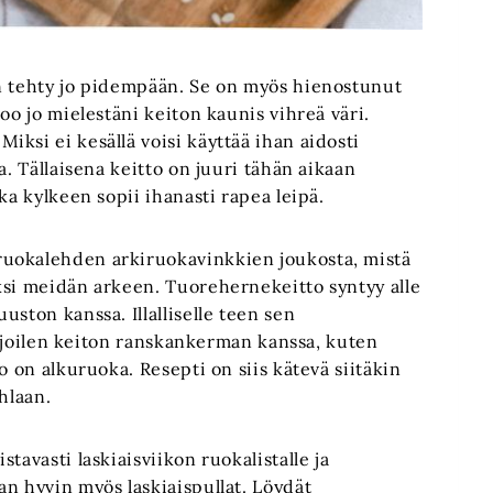
on tehty jo pidempään. Se on myös hienostunut
oo jo mielestäni keiton kaunis vihreä väri.
ksi ei kesällä voisi käyttää ihan aidosti
a. Tällaisena keitto on juuri tähän aikaan
ka kylkeen sopii ihanasti rapea leipä.
ruokalehden arkiruokavinkkien joukosta, mistä
ksi meidän arkeen. Tuorehernekeitto syntyy alle
ston kanssa. Illalliselle teen sen
tarjoilen keiton ranskankerman kanssa, kuten
o on alkuruoka. Resepti on siis kätevä siitäkin
hlaan.
tavasti laskiaisviikon ruokalistalle ja
n hyvin myös laskiaispullat. Löydät