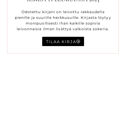
Odotettu kirjani on leivottu rakkaudella
pienille ja suurille herkkusuille. Kirjasta löytyy
monipuollisesti ihan kaikille sopivia
leivonnaisia ilman lisättyä valkoista sokeria.
TILAA KIRJA