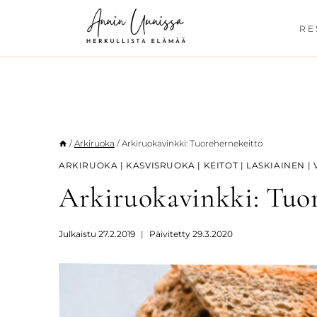
Siirry
sisältöön
RE
/
Arkiruoka
/
Arkiruokavinkki: Tuorehernekeitto
ARKIRUOKA
|
KASVISRUOKA
|
KEITOT
|
LASKIAINEN
|
Arkiruokavinkki: Tuo
Julkaistu
27.2.2019
Päivitetty
29.3.2020