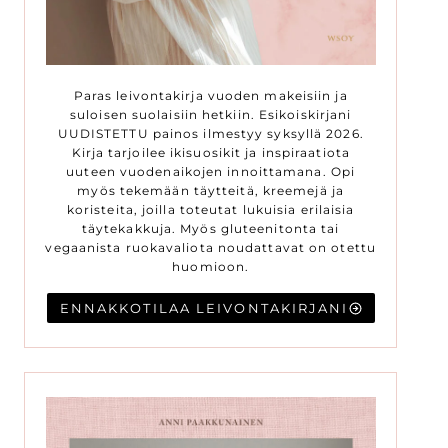
Paras leivontakirja vuoden makeisiin ja
suloisen suolaisiin hetkiin. Esikoiskirjani
UUDISTETTU painos ilmestyy syksyllä 2026.
Kirja tarjoilee ikisuosikit ja inspiraatiota
uuteen vuodenaikojen innoittamana. Opi
myös tekemään täytteitä, kreemejä ja
koristeita, joilla toteutat lukuisia erilaisia
täytekakkuja. Myös gluteenitonta tai
vegaanista ruokavaliota noudattavat on otettu
huomioon.
ENNAKKOTILAA LEIVONTAKIRJANI