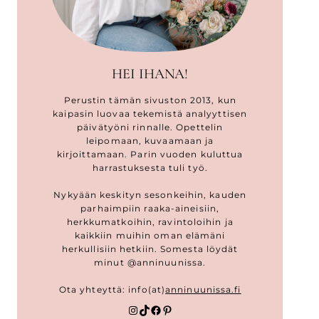
HEI IHANA!
Perustin tämän sivuston 2013, kun
kaipasin luovaa tekemistä analyyttisen
päivätyöni rinnalle. Opettelin
leipomaan, kuvaamaan ja
kirjoittamaan. Parin vuoden kuluttua
harrastuksesta tuli työ.
Nykyään keskityn sesonkeihin, kauden
parhaimpiin raaka-aineisiin,
herkkumatkoihin, ravintoloihin ja
kaikkiin muihin oman elämäni
herkullisiin hetkiin. Somesta löydät
minut @anninuunissa.
Ota yhteyttä: info(at)
anninuunissa.fi
Instagram
TikTok
Facebook
Pinterest