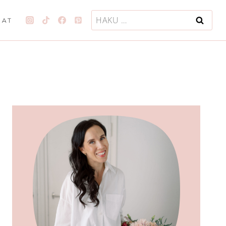
Haku:
JAT