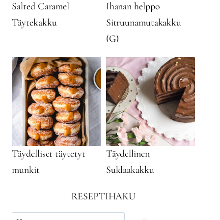
Salted Caramel
Ihanan helppo
Täytekakku
Sitruunamutakakku
(G)
Täydelliset täytetyt
Täydellinen
munkit
Suklaakakku
RESEPTIHAKU
Käytä