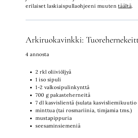
erilaiset laskiaispullaohjeeni muuten
täältä
.
Arkiruokavinkki: Tuorehernekeit
4 annosta
2 rkl oliiviöljyä
1 iso sipuli
1-2 valkosipulinkynttä
700 g pakasteherneitä
7 dl kasvislientä (sulata kasvisliemikuutio
minttua (tai rosmariinia, timjamia tms.)
mustapippuria
seesaminsiemeniä