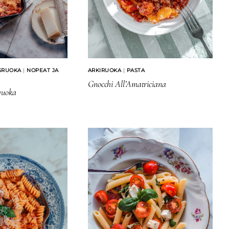
SRUOKA
|
NOPEAT JA
ARKIRUOKA
|
PASTA
Gnocchi All’Amatriciana
ivuoka