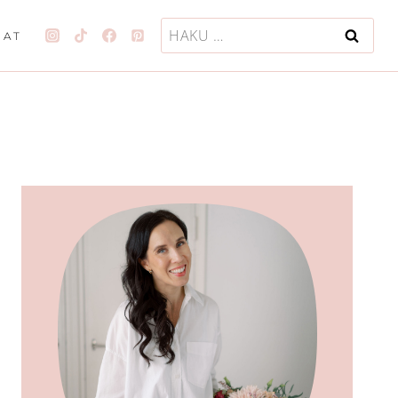
Haku:
JAT