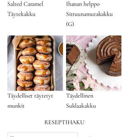
Salted Caramel
Ihanan helppo
Täytekakku
Sitruunamutakakku
(G)
Täydelliset täytetyt
Täydellinen
munkit
Suklaakakku
RESEPTIHAKU
Käytä