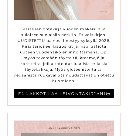
Paras leivontakirja vuoden makeisiin ja
suloisen suolaisiin hetkiin. Esikoiskirjani
UUDISTETTU painos ilmestyy syksyllä 2026.
Kirja tarjoilee ikisuosikit ja inspiraatiota
uuteen vuodenaikojen innoittamana. Opi
myös tekemään täytteitä, kreemejä ja
koristeita, joilla toteutat lukuisia erilaisia
täytekakkuja. Myös gluteenitonta tai
vegaanista ruokavaliota noudattavat on otettu
huomioon.
ENNAKKOTILAA LEIVONTAKIRJANI