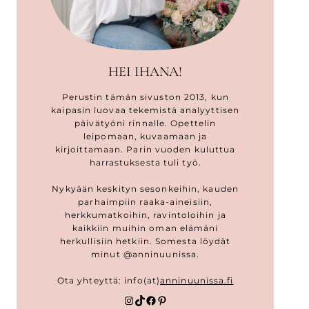
HEI IHANA!
Perustin tämän sivuston 2013, kun
kaipasin luovaa tekemistä analyyttisen
päivätyöni rinnalle. Opettelin
leipomaan, kuvaamaan ja
kirjoittamaan. Parin vuoden kuluttua
harrastuksesta tuli työ.
Nykyään keskityn sesonkeihin, kauden
parhaimpiin raaka-aineisiin,
herkkumatkoihin, ravintoloihin ja
kaikkiin muihin oman elämäni
herkullisiin hetkiin. Somesta löydät
minut @anninuunissa.
Ota yhteyttä: info(at)
anninuunissa.fi
Instagram
TikTok
Facebook
Pinterest