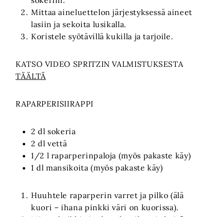
Mittaa aineluettelon järjestyksessä aineet
lasiin ja sekoita lusikalla.
Koristele syötävillä kukilla ja tarjoile.
KATSO VIDEO SPRITZIN VALMISTUKSESTA
TÄÄLTÄ
RAPARPERISIIRAPPI
2 dl sokeria
2 dl vettä
1/2 l raparperinpaloja (myös pakaste käy)
1 dl mansikoita (myös pakaste käy)
Huuhtele raparperin varret ja pilko (älä
kuori – ihana pinkki väri on kuorissa).