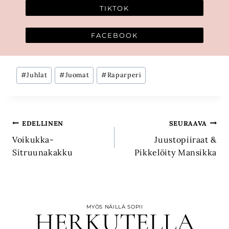
TIKTOK
FACEBOOK
Avainsanat:
#
Juhlat
#
Juomat
#
Raparperi
Artikkelien
EDELLINEN
SEURAAVA
Voikukka-
Juustopiiraat &
selaus
Sitruunakakku
Pikkelöity Mansikka
MYÖS NÄILLÄ SOPII
HERKUTELLA