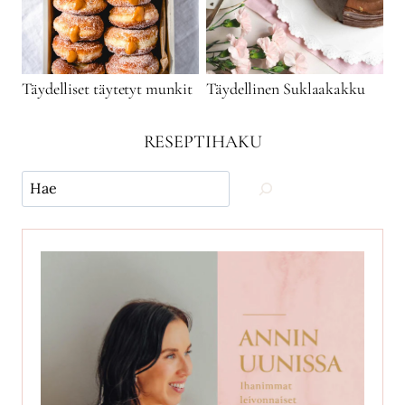
Täydelliset täytetyt munkit
Täydellinen Suklaakakku
RESEPTIHAKU
Käytä
hakua
ja
etsi
reseptejä