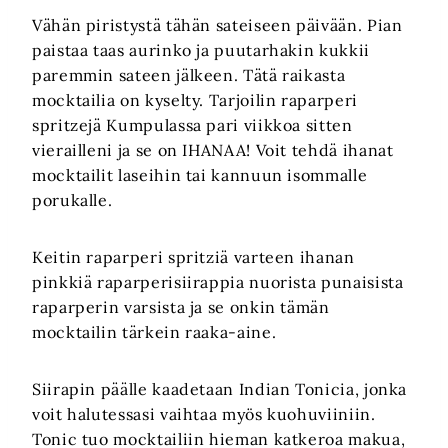
Vähän piristystä tähän sateiseen päivään. Pian
paistaa taas aurinko ja puutarhakin kukkii
paremmin sateen jälkeen. Tätä raikasta
mocktailia on kyselty. Tarjoilin raparperi
spritzejä Kumpulassa pari viikkoa sitten
vierailleni ja se on IHANAA! Voit tehdä ihanat
mocktailit laseihin tai kannuun isommalle
porukalle.
Keitin raparperi spritziä varteen ihanan
pinkkiä raparperisiirappia nuorista punaisista
raparperin varsista ja se onkin tämän
mocktailin tärkein raaka-aine.
Siirapin päälle kaadetaan Indian Tonicia, jonka
voit halutessasi vaihtaa myös kuohuviiniin.
Tonic tuo mocktailiin hieman katkeroa makua,