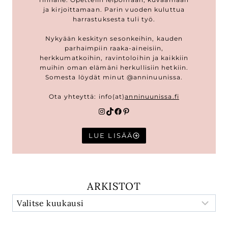
ja kirjoittamaan. Parin vuoden kuluttua
harrastuksesta tuli työ.
Nykyään keskityn sesonkeihin, kauden
parhaimpiin raaka-aineisiin,
herkkumatkoihin, ravintoloihin ja kaikkiin
muihin oman elämäni herkullisiin hetkiin.
Somesta löydät minut @anninuunissa.
Ota yhteyttä: info(at)
anninuunissa.fi
Instagram
TikTok
Facebook
Pinterest
LUE LISÄÄ
ARKISTOT