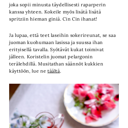
joka sopii minusta täydellisesti raparperin
kanssa yhteen. Kokeile myös lisätä lisätä
spritziin hieman giniä. Cin Cin ihanat!
Ja lupaa, että teet laseihin sokerireunat, se saa
juoman kuohumaan lasissa ja suussa ihan
erityisellä tavalla. Syötävät kukat toimivat
jälleen. Koristelin juomat pelargonin
terälehdillä. Musitathan säännöt kukkien
käyttöön, lue ne
täältä
.