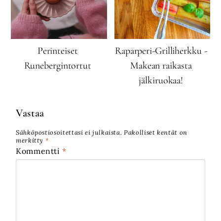
Perinteiset
Raparperi-Grilliherkku -
Runebergintortut
Makean raikasta
jälkiruokaa!
Vastaa
Sähköpostiosoitettasi ei julkaista.
Pakolliset kentät on
merkitty
*
Kommentti
*