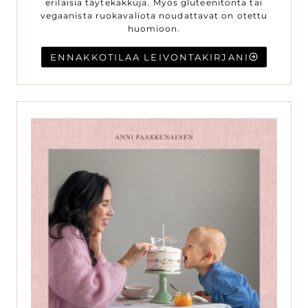
erilaisia täytekakkuja. Myös gluteenitonta tai
vegaanista ruokavaliota noudattavat on otettu
huomioon.
ENNAKKOTILAA LEIVONTAKIRJANI