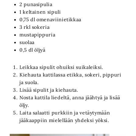
2 punasipulia
1 keltainen sipuli
0,75 dl omenaviinietikkaa
3 rkl sokeria
mustapippuria
suolaa
0,5 dl öljyä
Leikkaa sipulit ohuiksi suikaleiksi.
Kiehauta kattilassa etikka, sokeri, pippuri
ja suola.
Lisää sipulit ja kiehauta.
Nosta kattila liedeltä, anna jäähtyä ja lisää
öljy.
Laita salaatti purkkiin ja vetäytymään
jääkaappiin mielellään yhdeksi yöksi.