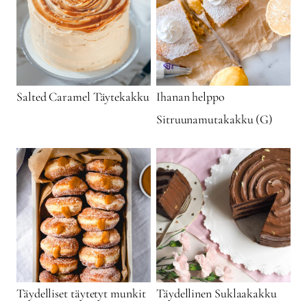
Salted Caramel Täytekakku
Ihanan helppo
Sitruunamutakakku (G)
Täydelliset täytetyt munkit
Täydellinen Suklaakakku