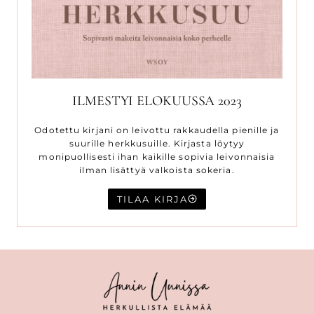
ILMESTYI ELOKUUSSA 2023
Odotettu kirjani on leivottu rakkaudella pienille ja
suurille herkkusuille. Kirjasta löytyy
monipuollisesti ihan kaikille sopivia leivonnaisia
ilman lisättyä valkoista sokeria.
TILAA KIRJA