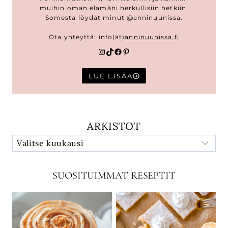
muihin oman elämäni herkullisiin hetkiin.
Somesta löydät minut @anninuunissa.
Ota yhteyttä: info(at)
anninuunissa.fi
Instagram
TikTok
Facebook
Pinterest
LUE LISÄÄ
ARKISTOT
SUOSITUIMMAT RESEPTIT