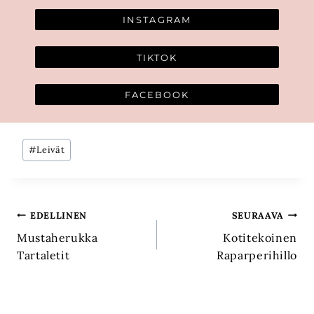
INSTAGRAM
TIKTOK
FACEBOOK
Avainsanat:
#
Leivät
Artikkelien
EDELLINEN
SEURAAVA
Mustaherukka
Kotitekoinen
selaus
Tartaletit
Raparperihillo