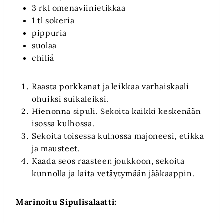
3 rkl omenaviinietikkaa
1 tl sokeria
pippuria
suolaa
chiliä
Raasta porkkanat ja leikkaa varhaiskaali
ohuiksi suikaleiksi.
Hienonna sipuli. Sekoita kaikki keskenään
isossa kulhossa.
Sekoita toisessa kulhossa majoneesi, etikka
ja mausteet.
Kaada seos raasteen joukkoon, sekoita
kunnolla ja laita vetäytymään jääkaappin.
Marinoitu Sipulisalaatti: