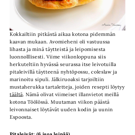
Kokkailtiin pitkästä aikaa kotona pidemmän
kaavan mukaan. Avomieheni oli vastuussa
lihasta ja minä täytteistä ja leipomisesta
luonnolllisesti. Viime viikonloppuna siis
herkuteltiin hyvässä seurassa itse leivotuilla
pitaleivillä täytteenä nyhtöpossu, coleslaw ja
marinoitu sipuli. Jälkiruoaksi tarjoiltiin
mustaherukka tartaletteja, joiden resepti löytyy
täältä
. Nämä olivat viimeiset illanvietot meillä
kotona Töölössä. Muutaman viikon päästä
leivonnaiset löytävät uuden kodin ja uunin
Espoosta.
Pitaleivät: (6 isoa leipää)