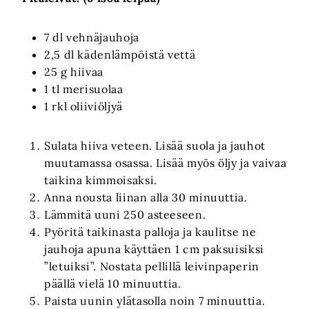
7 dl vehnäjauhoja
2,5 dl kädenlämpöistä vettä
25 g hiivaa
1 tl merisuolaa
1 rkl oliiviöljyä
Sulata hiiva veteen. Lisää suola ja jauhot
muutamassa osassa. Lisää myös öljy ja vaivaa
taikina kimmoisaksi.
Anna nousta liinan alla 30 minuuttia.
Lämmitä uuni 250 asteeseen.
Pyöritä taikinasta palloja ja kaulitse ne
jauhoja apuna käyttäen 1 cm paksuisiksi
”letuiksi”. Nostata pellillä leivinpaperin
päällä vielä 10 minuuttia.
Paista uunin ylätasolla noin 7 minuuttia.