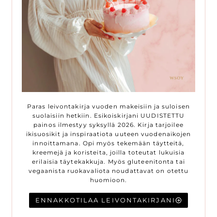
Paras leivontakirja vuoden makeisiin ja suloisen
suolaisiin hetkiin. Esikoiskirjani UUDISTETTU
painos ilmestyy syksyllä 2026. Kirja tarjoilee
ikisuosikit ja inspiraatiota uuteen vuodenaikojen
innoittamana. Opi myös tekemään täytteitä,
kreemejä ja koristeita, joilla toteutat lukuisia
erilaisia täytekakkuja. Myös gluteenitonta tai
vegaanista ruokavaliota noudattavat on otettu
huomioon.
ENNAKKOTILAA LEIVONTAKIRJANI