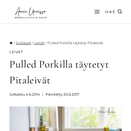
Siirry
sisältöön
HAE
/
Suolaiset
/
Leivät
/
Pulled Porkilla täytetyt Pitaleivät
LEIVÄT
Pulled Porkilla täytetyt
Pitaleivät
Julkaistu
4.6.2014
Päivitetty
20.6.2017