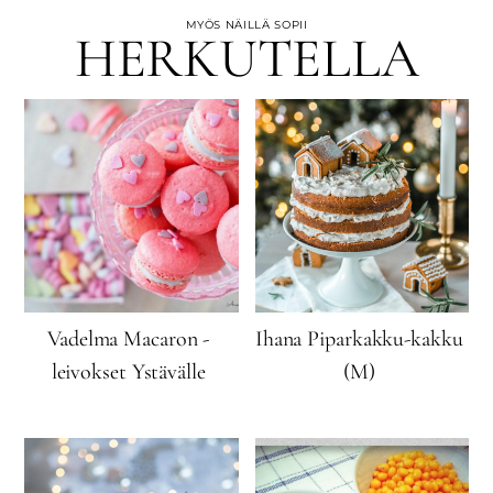
MYÖS NÄILLÄ SOPII
HERKUTELLA
Vadelma Macaron -
Ihana Piparkakku-kakku
leivokset Ystävälle
(M)