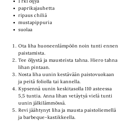
1 rkl öljyä
paprikajauhetta
ripaus chiliä
mustapippuria
suolaa
Ota liha huoneenlämpöön noin tunti ennen
paistamista.
Tee öljystä ja mausteista tahna. Hiero tahna
lihan pintaan.
Nosta liha uunin kestävään paistovuokaan
ja peitä foliolla tai kannella.
Kypsennä uunin keskitasolla 110 asteessa
5,5 tuntia. Anna lihan vetäytyä vielä tunti
uunin jälkilämmössä.
Revi jäähtynyt liha ja mausta paistoliemellä
ja barbeque-kastikkeella.