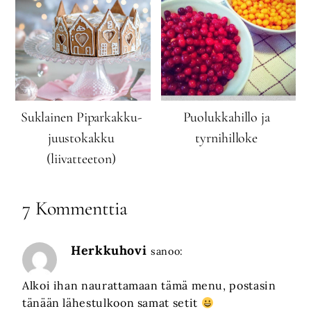
Suklainen Piparkakku-
Puolukkahillo ja
juustokakku
tyrnihilloke
(liivatteeton)
7 Kommenttia
Herkkuhovi
sanoo:
Alkoi ihan naurattamaan tämä menu, postasin
tänään lähestulkoon samat setit